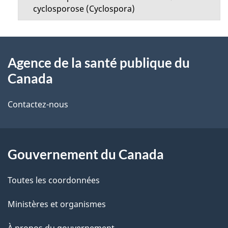
e
cyclosporose (Cyclospora)
a
n
g
À
u
e
Agence de la santé publique du
propos
Canada
de
Contactez-nous
ce
site
Gouvernement du Canada
Toutes les coordonnées
Ministères et organismes