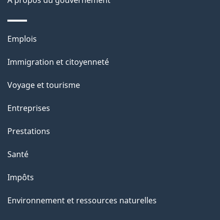
À propos du gouvernement
Thèmes
Emplois
et
Immigration et citoyenneté
sujets
Voyage et tourisme
Entreprises
Prestations
Santé
Impôts
Environnement et ressources naturelles