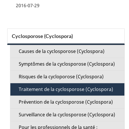
é
2016-07-29
t
a
S
Cyclosporose (Cyclospora)
i
e
l
Causes de la cyclosporose (Cyclospora)
c
s
Symptômes de la cyclosporose (Cyclospora)
t
d
Risques de la cycloporose (Cyclospora)
i
e
Traitement de la cyclosporose (Cyclospora)
o
l
Prévention de la cyclosporose (Cyclospora)
n
a
Surveillance de la cyclosporose (Cyclospora)
M
p
Pour les professionnels de la santé :