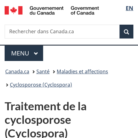
/
Sélec
EN
Passer
Passer
Passer
Passer
Government
au
à
au
à
de
of
contenu
«
menu
la
Canada
Recherche
Rechercher
principal
Au
de
version
Rec
la
dans
sujet
la
HTML
Canada.ca
du
section
simplifiée
langu
Menu
gouvernement
MENU
PRINCIPAL
»
Vous
Canada.ca
Santé
Maladies et affections
êtes
Cyclosporose (Cyclospora)
ici :
Traitement de la
cyclosporose
(Cyclospora)