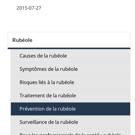
é
2015-07-27
t
a
S
Rubéole
i
e
l
Causes de la rubéole
c
s
Symptômes de la rubéole
t
d
Risques liés à la rubéole
i
e
Traitement de la rubéole
o
l
Prévention de la rubéole
n
a
Surveillance de la rubéole
M