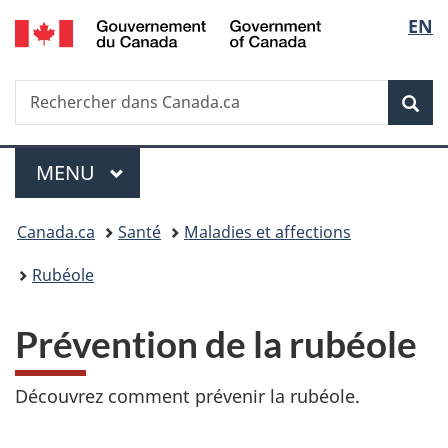
/
Sélec
EN
Passer
Passer
Passer
Passer
Government
au
à
au
à
de
of
contenu
«
menu
la
Canada
Recherche
Rechercher
principal
Au
de
version
Rec
la
dans
sujet
la
HTML
Canada.ca
du
section
simplifiée
langu
Menu
gouvernement
MENU
PRINCIPAL
»
Vous
Canada.ca
Santé
Maladies et affections
êtes
Rubéole
ici :
Prévention de la rubéole
Découvrez comment prévenir la rubéole.