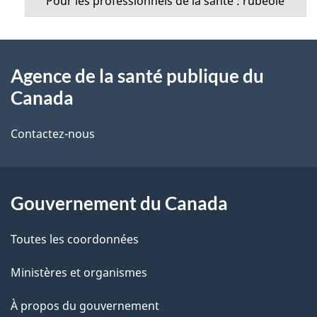
p
Pour les professionnels de la santé : rubéole
e
a
n
À
g
u
Agence de la santé publique du
propos
e
Canada
de
Contactez-nous
ce
site
Gouvernement du Canada
Toutes les coordonnées
Ministères et organismes
À propos du gouvernement