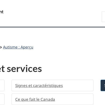
Passer
Passer
Passer
au
à
à
/
R
contenu
«
la
Government
d
principal
Au
version
of
C
sujet
HTML
Canada
du
simplifiée
gouvernement
»
Autisme : Aperçu
t services
Signes et caractéristiques
Ce que fait le Canada