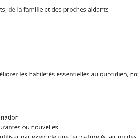
ts, de la famille et des proches aidants
liorer les habiletés essentielles au quotidien, 
ination
urantes ou nouvelles
 utiliser par exemple une fermeture éclair ou des