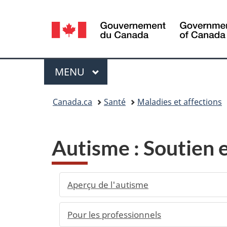
Sélection
de
la
Menu
MENU
PRINCIPAL
langue
Vous
Canada.ca
Santé
Maladies et affections
êtes
ici :
Autisme : Soutien e
Aperçu de l'autisme
Pour les professionnels