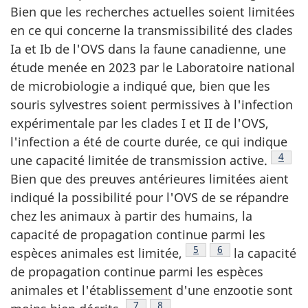
Bien que les recherches actuelles soient limitées
en ce qui concerne la transmissibilité des clades
Ia et Ib de l'OVS dans la faune canadienne, une
étude menée en 2023 par le Laboratoire national
de microbiologie a indiqué que, bien que les
souris sylvestres soient permissives à l'infection
expérimentale par les clades I et II de l'OVS,
l'infection a été de courte durée, ce qui indique
Note 
4
une capacité limitée de transmission active.
Bien que des preuves antérieures limitées aient
indiqué la possibilité pour l'OVS de se répandre
chez les animaux à partir des humains, la
capacité de propagation continue parmi les
Note de bas de page
5
Note de bas de pa
6
espèces animales est limitée,
la capacité
de propagation continue parmi les espèces
animales et l'établissement d'une enzootie sont
Note de bas de page
7
Note de bas de page
8