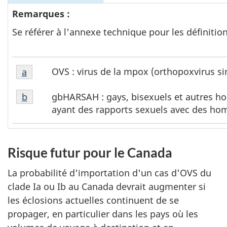
Remarques :
Se référer à l'annexe technique pour les définitio
Tableau
OVS : virus de la mpox (orthopoxvirus s
Tableau 1 Retour à la référence de la note de b
a
1
Tableau
Note
gbHARSAH : gays, bisexuels et autres 
Tableau 1 Retour à la référence de la note de b
b
1
de
ayant des rapports sexuels avec des h
Note
bas
de
de
bas
page
Risque futur pour le Canada
de
a
page
La probabilité d'importation d'un cas d'OVS du
b
clade Ia ou Ib au Canada devrait augmenter si
les éclosions actuelles continuent de se
propager, en particulier dans les pays où les