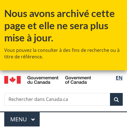
Passer
Passer
Passer
Nous avons archivé cette
au
à
à
contenu
«
la
page et elle ne sera plus
principal
Au
version
sujet
HTML
mise à jour.
du
simplifiée
gouvernement
Vous pouvez la consulter à des fins de recherche ou à
»
titre de référence.
/
Sélec
EN
Government
de
of
Canada
Recherche
Rechercher
Rec
la
dans
Canada.ca
langu
Menu
MENU
PRINCIPAL