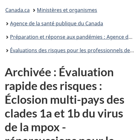
Vous
Canada.ca
Ministères et organismes
êtes
Agence de la santé publique du Canada
ici :
Préparation et réponse aux pandémies : Agence de la santé publique du Canada
Évaluations des risques pour les professionnels de la santé publique
Archivée : Évaluation
rapide des risques :
Éclosion multi-pays des
clades 1a et 1b du virus
de la mpox -