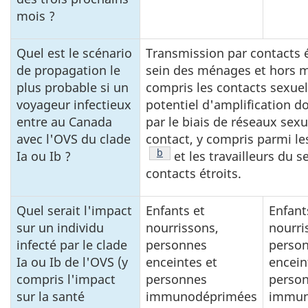
mois ?
Quel est le scénario
Transmission par contacts é
de propagation le
sein des ménages et hors 
plus probable si un
compris les contacts sexuel
voyageur infectieux
potentiel d'amplification 
entre au Canada
par le biais de réseaux sexu
avec l'OVS du clade
contact, y compris parmi 
Tableau 1 Note de bas de page
b
Ia ou Ib ?
et les travailleurs du s
contacts étroits.
Quel serait l'impact
Enfants et
Enfant
sur un individu
nourrissons,
nourri
infecté par le clade
personnes
perso
Ia ou Ib de l'OVS (y
enceintes et
encein
compris l'impact
personnes
perso
sur la santé
immunodéprimées
immun