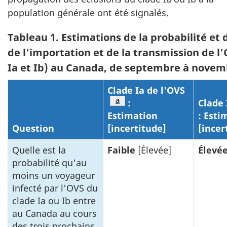
population générale ont été signalés.
Tableau 1. Estimations de la probabilité et 
de l'importation et de la transmission de l
Ia et Ib) au Canada, de septembre à novem
Clade Ia de l'OVS
Tableau 1 Note de bas de page
a
:
Clade 
Estimation
: Esti
Question
[incertitude]
[incer
Quelle est la
Faible
[Élevée]
Élevé
probabilité qu'au
moins un voyageur
infecté par l'OVS du
clade Ia ou Ib entre
au Canada au cours
des trois prochains