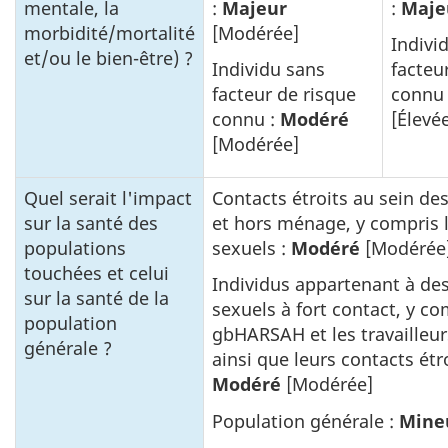
mentale, la
:
Majeur
:
Maje
morbidité/mortalité
[Modérée]
Indivi
et/ou le bien-être) ?
Individu sans
facteu
facteur de risque
connu
connu :
Modéré
[Élevé
[Modérée]
Quel serait l'impact
Contacts étroits au sein d
sur la santé des
et hors ménage, y compris 
populations
sexuels :
Modéré
[Modérée
touchées et celui
Individus appartenant à de
sur la santé de la
sexuels à fort contact, y co
population
gbHARSAH et les travailleur
générale ?
ainsi que leurs contacts étro
Modéré
[Modérée]
Population générale :
Mine