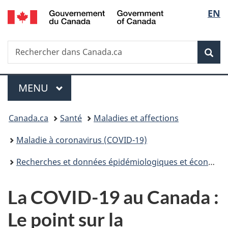
/
Sélec
EN
Passer
Passer
Passer
Government
au
à
à
de
of
contenu
«
la
Canada
Recherche
Rechercher
principal
Au
version
Rec
la
dans
sujet
HTML
Canada.ca
du
simplifiée
langu
Menu
gouvernement
MENU
PRINCIPAL
»
Vous
Canada.ca
Santé
Maladies et affections
êtes
Maladie à coronavirus (COVID-19)
ici :
Recherches et données épidémiologiques et économiques
La COVID-19 au Canada :
Le point sur la