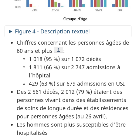
Figure 4 - Description textuel
Chiffres concernant les personnes âgées de
Note de bas de page
1
60 ans et plus
:
1 018 (95 %) sur 1 072 décès
1 811 (66 %) sur 2 747 admissions à
l’hôpital
429 (63 %) sur 679 admissions en USI
Des 2 561 décès, 2 012 (79 %) étaient des
personnes vivant dans des établissements
de soins de longue durée et des résidences
pour personnes âgées (au 26 avril).
Les hommes sont plus susceptibles d’être
hospitalisés