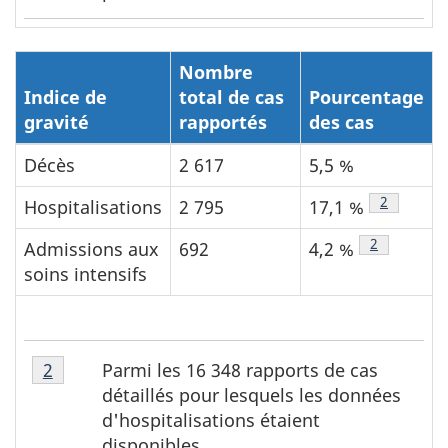
bas
de
page
Nombre
1
Indice de
total de cas
Pourcentage
gravité
rapportés
des cas
Décès
2 617
5,5 %
Note de b
2
Hospitalisations
2 795
17,1 %
Note de ba
2
Admissions aux
692
4,2 %
soins intensifs
Note
Parmi les 16 348 rapports de cas
Retour à la référence de la note de bas de page
2
de
détaillés pour lesquels les données
bas
d'hospitalisations étaient
de
disponibles.