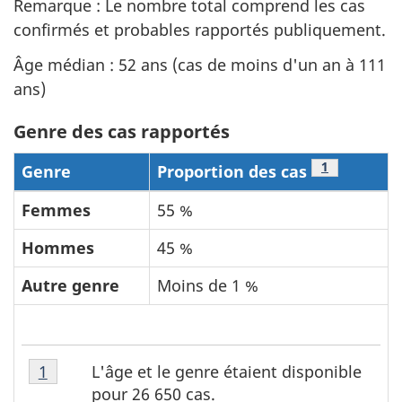
Remarque : Le nombre total comprend les cas
confirmés et probables rapportés publiquement.
Âge médian : 52 ans (cas de moins d'un an à 111
ans)
Genre des cas rapportés
Note de bas 
1
Genre
Proportion des cas
Femmes
55 %
Hommes
45 %
Autre genre
Moins de 1 %
Note
L'âge et le genre étaient disponible
Retour à la référence de la note de bas de page
1
de
pour 26 650 cas.