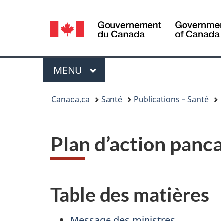
Sélection
de
la
Menu
MENU
PRINCIPAL
langue
Vous
Canada.ca
Santé
Publications – Santé
êtes
ici :
Plan d’action panc
Table des matières
Message des ministres