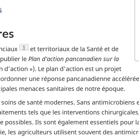
s
res
Note de bas de page
1
inciaux
et territoriaux de la Santé et de
 publier le
Plan d'action pancanadien sur la
n d'action »). Le plan d'action est un projet
oordonner une réponse pancanadienne accélérée p
cipales menaces sanitaires de notre époque.
 soins de santé modernes. Sans antimicrobiens ef
itements tels que les interventions chirurgicales,
e possibles. Ils sont également essentiels pour l
, les agriculteurs utilisent souvent des antimic