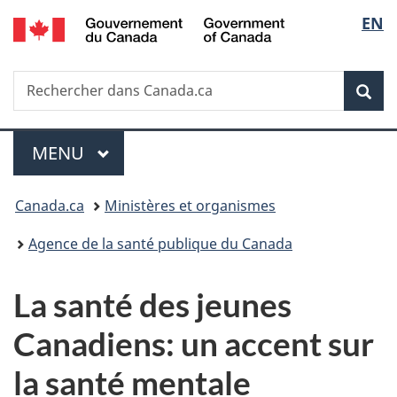
/
Sélec
EN
Passer
Passer
Passer
Government
au
à
à
de
of
contenu
«
la
Canada
Recherche
Rechercher
principal
Au
version
Rec
la
dans
sujet
HTML
Canada.ca
du
simplifiée
langu
Menu
gouvernement
MENU
PRINCIPAL
»
Vous
Canada.ca
Ministères et organismes
êtes
Agence de la santé publique du Canada
ici :
La santé des jeunes
Canadiens: un accent sur
la santé mentale