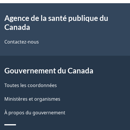
À
a
Agence de la santé publique du
propos
i
Canada
de
l
Contactez-nous
ce
s
site
d
Gouvernement du Canada
e
l
Toutes les coordonnées
a
Ministères et organismes
p
À propos du gouvernement
a