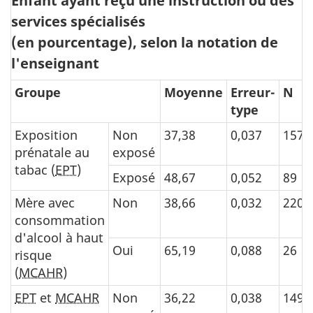
Enfant ayant reçu une instruction ou des
services spécialisés
(en pourcentage), selon la notation de
l'enseignant
Groupe
Moyenne
Erreur-
N
type
Exposition
Non
37,38
0,037
157
prénatale au
exposé
tabac (
EPT
)
Exposé
48,67
0,052
89
Mère avec
Non
38,66
0,032
220
consommation
d'alcool à haut
Oui
65,19
0,088
26
risque
(
MCAHR
)
EPT
et
MCAHR
Non
36,22
0,038
149