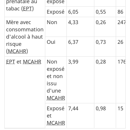
prénatale au
exposé
tabac (
EPT
)
Exposé
6,05
0,55
86
Mère avec
Non
4,33
0,26
247
consommation
d'alcool à haut
Oui
6,37
0,73
26
risque
(
MCAHR
)
EPT
et
MCAHR
Non
3,99
0,28
176
exposé
et non
issu
d'une
MCAHR
Exposé
7,44
0,98
15
et
MCAHR