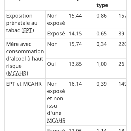
type
Exposition
Non
15,44
0,86
157
prénatale au
exposé
tabac (
EPT
)
Exposé
14,15
0,65
89
Mère avec
Non
15,74
0,34
220
consommation
d'alcool à haut
Oui
13,85
1,00
26
risque
(
MCAHR
)
EPT
et
MCAHR
Non
16,14
0,39
149
exposé
et non
issu
d'une
MCAHR
Exposé
12,96
1,14
18