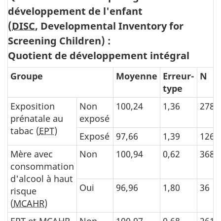
développement de l'enfant
(
DISC
, Developmental Inventory for
Screening Children) :
Quotient de développement intégral
Groupe
Moyenne
Erreur-
N
type
Exposition
Non
100,24
1,36
278
prénatale au
exposé
tabac (
EPT
)
Exposé
97,66
1,39
126
Mère avec
Non
100,94
0,62
368
consommation
d'alcool à haut
Oui
96,96
1,80
36
risque
(
MCAHR
)
EPT
et
MCAHR
Non
100,97
0,68
261