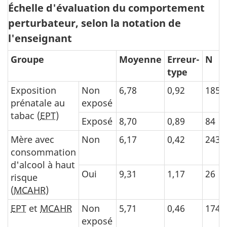
Échelle d'évaluation du comportement
perturbateur, selon la notation de
l'enseignant
Groupe
Moyenne
Erreur-
N
type
Exposition
Non
6,78
0,92
185
prénatale au
exposé
tabac (
EPT
)
Exposé
8,70
0,89
84
Mère avec
Non
6,17
0,42
243
consommation
d'alcool à haut
Oui
9,31
1,17
26
risque
(
MCAHR
)
EPT
et
MCAHR
Non
5,71
0,46
174
exposé