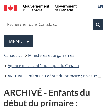
/
Sélec
EN
Passer
Passer
Passer
Government
au
à
à
de
of
contenu
«
la
Canada
Recherche
Rechercher
principal
Au
version
Rec
la
dans
sujet
HTML
Canada.ca
du
simplifiée
langu
Menu
gouvernement
MENU
PRINCIPAL
»
Vous
Canada.ca
Ministères et organismes
êtes
Agence de la santé publique du Canada
ici :
ARCHIVÉ - Enfants du début du primaire : niveaux de développement et consommation prénatale d’alcool et de tabac par la mère et exposition postnatale à la consommation d’alcool et de tabac
ARCHIVÉ - Enfants du
début du primaire :