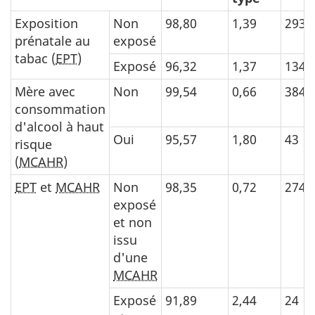
Exposition
Non
98,80
1,39
293
prénatale au
exposé
tabac (
EPT
)
Exposé
96,32
1,37
134
Mère avec
Non
99,54
0,66
384
consommation
d'alcool à haut
Oui
95,57
1,80
43
risque
(
MCAHR
)
EPT
et
MCAHR
Non
98,35
0,72
274
exposé
et non
issu
d'une
MCAHR
Exposé
91,89
2,44
24