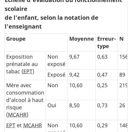
scolaire
de l'enfant, selon la notation de
l'enseignant
Groupe
Moyenne
Erreur-
N
type
Exposition
Non
9,67
0,63
156
prénatale au
exposé
tabac (
EPT
)
Exposé
9,42
0,47
89
Mère avec
Non
10,60
0,25
219
consommation
d'alcool à haut
Oui
8,50
0,73
26
risque
(
MCAHR
)
EPT
et
MCAHR
Non
10,60
0,29
148