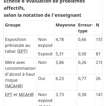
Échelle d'évaluation de problèmes
affectifs,
selon la notation de l'enseignant
Groupe
Moyenne
Erreur-
N
type
Exposition
Non
4,78
0,66
155
prénatale au
exposé
tabac (
EPT
)
Exposé
5,31
0,50
87
Mère avec
Non
3,86
0,26
216
consommation
d'alcool à haut
Oui
6,23
0,77
26
risque
(
MCAHR
)
EPT
et
MCAHR
Non
3,73
0,30
147
exposé