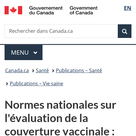
/
Sélec
EN
Passer
Passer
Passer
Government
au
à
à
de
of
contenu
«
la
Canada
Recherche
Rechercher
principal
Au
version
Rec
la
dans
sujet
HTML
Canada.ca
du
simplifiée
langu
Menu
gouvernement
MENU
PRINCIPAL
»
Vous
Canada.ca
Santé
Publications – Santé
êtes
Publications – Vie saine
ici :
Normes nationales sur
l'évaluation de la
couverture vaccinale :