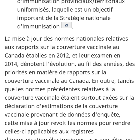
d'immunisation provinciaux/territoriaux
uniformisés, laquelle est un objectif
important de la Stratégie nationale
Note de bas de page
vi
d'immunisation
.
La mise à jour des normes nationales relatives
aux rapports sur la couverture vaccinale au
Canada établies en 2012, et leur examen en
2014, dénotent l'évolution, au fil des années, des
priorités en matière de rapports sur la
couverture vaccinale au Canada. En outre, tandis
que les normes précédentes relatives à la
couverture vaccinale étaient surtout axées sur la
déclaration d'estimations de la couverture
vaccinale provenant de données d'enquête,
cette mise à jour revoit les normes pour rendre
celles-ci applicables aux registres
d'immunisation électroniques, aux enquêtes ou