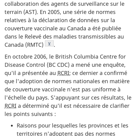
collaboration des agents de surveillance sur le
terrain (
AST
). En 2005, une série de normes
relatives à la déclaration de données sur la
couverture vaccinale au Canada a été publiée
dans le Relevé des maladies transmissibles au
Note de bas de page
v
Canada (
RMTC
)
.
En octobre 2006, le British Columbia Centre for
Disease Control (
BC CDC
) a mené une enquête,
qu'il a présentée au
RCRI
; ce dernier a confirmé
que l'adoption de normes nationales en matière
de couverture vaccinale n'est pas uniforme à
l'échelle du pays. S'appuyant sur ces résultats, le
RCRI
a déterminé qu'il est nécessaire de clarifier
les points suivants :
Raisons pour lesquelles les provinces et les
territoires n'adoptent pas des normes