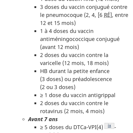
3 doses du vaccin conjugué contre
le pneumocoque (2, 4, [6
RÉ
], entre
12 et 15 mois)
1 à 4 doses du vaccin
antiméningococcique conjugué
(avant 12 mois)
2 doses du vaccin contre la
varicelle (12 mois, 18 mois)
HB durant la petite enfance
(3 doses) ou préadolescence
(2 ou 3 doses)
≥ 1 dose du vaccin antigrippal
2 doses du vaccin contre le
rotavirus (2 mois, 4 mois)
Avant 7 ans
Note de bas
ix
≥ 5 doses du DTCa-VPI(4)
-