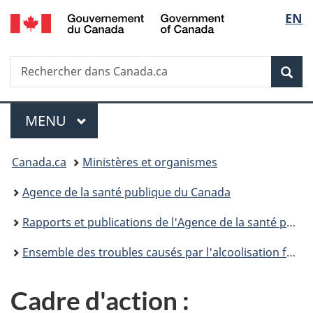
/
Sélec
EN
Passer
Passer
Passer
Government
au
à
à
de
of
contenu
«
la
Canada
Recherche
Rechercher
principal
Au
version
Rec
la
dans
sujet
HTML
Canada.ca
du
simplifiée
langu
Menu
gouvernement
MENU
PRINCIPAL
»
Vous
Canada.ca
Ministères et organismes
êtes
Agence de la santé publique du Canada
ici :
Rapports et publications de l'Agence de la santé publique du Canada
Ensemble des troubles causés par l'alcoolisation fœtale (ETCAF) : Un Cadre d'action
Cadre d'action :