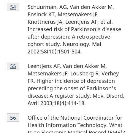
Notes
Schuurman, AG, Van den Akker M,
Retour à la référence de la note de bas de page
54
de
Ensinck KT, Metsemakers JF,
bas
Knottnerus JA, Leentjens AF, et al.
de
Increased risk of Parkinson's disease
page
after depression: A retrospective
54
cohort study. Neurology. Mai
2002;58(10):1501-504.
Notes
Leentjens AF, Van den Akker M,
Retour à la référence de la note de bas de page
55
de
Metsemakers JF, Lousberg R, Verhey
bas
FR. Higher incidence of depression
de
preceding the onset of Parkinson's
page
disease: A register study. Mov. Disord.
55
Avril 2003;18(4):414-18.
Notes
Office of the National Coordinator for
Retour à la référence de la note de bas de page
56
de
Health Information Technology. What
bas
Is an Electronic Medical Record (EMR)?