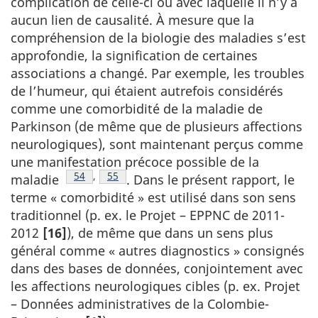
complication de celle-ci ou avec laquelle il n’y a
aucun lien de causalité. À mesure que la
compréhension de la biologie des maladies s’est
approfondie, la signification de certaines
associations a changé. Par exemple, les troubles
de l’humeur, qui étaient autrefois considérés
comme une comorbidité de la maladie de
Parkinson (de même que de plusieurs affections
neurologiques), sont maintenant perçus comme
une manifestation précoce possible de la
Note de bas de page
54
,
Note de bas de page
55
maladie
. Dans le présent rapport, le
terme « comorbidité » est utilisé dans son sens
traditionnel (p. ex. le Projet – EPPNC de 2011-
2012
[16]
), de même que dans un sens plus
général comme « autres diagnostics » consignés
dans des bases de données, conjointement avec
les affections neurologiques cibles (p. ex. Projet
– Données administratives de la Colombie-