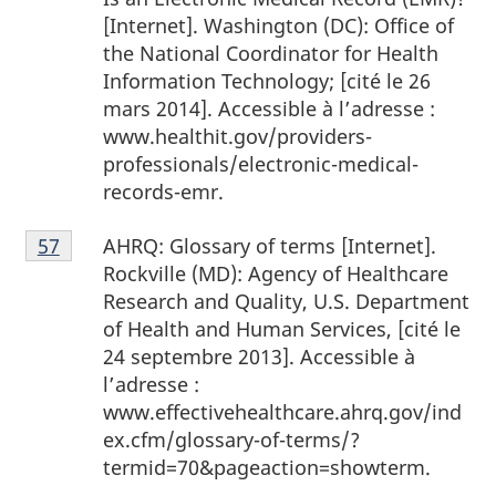
de
[Internet]. Washington (DC): Office of
page
the National Coordinator for Health
56
Information Technology; [cité le 26
mars 2014]. Accessible à l’adresse :
www.healthit.gov/providers-
professionals/electronic-medical-
records-emr.
Notes
AHRQ: Glossary of terms [Internet].
Retour à la référence de la note de bas de page
57
de
Rockville (MD): Agency of Healthcare
bas
Research and Quality, U.S. Department
de
of Health and Human Services, [cité le
page
24 septembre 2013]. Accessible à
57
l’adresse :
www.effectivehealthcare.ahrq.gov/ind
ex.cfm/glossary-of-terms/?
termid=70&pageaction=showterm.