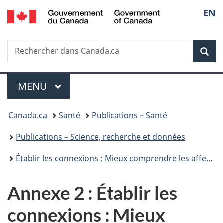
/
Sélec
EN
Passer
Passer
Passer
Government
au
à
à
de
of
contenu
«
la
Canada
Recherche
Rechercher
principal
Au
version
Rec
la
dans
sujet
HTML
Canada.ca
du
simplifiée
langu
Menu
gouvernement
MENU
PRINCIPAL
»
Vous
Canada.ca
Santé
Publications – Santé
êtes
Publications – Science, recherche et données
ici :
Établir les connexions : Mieux comprendre les affections neurologiques au Canada
Annexe 2 : Établir les
connexions : Mieux