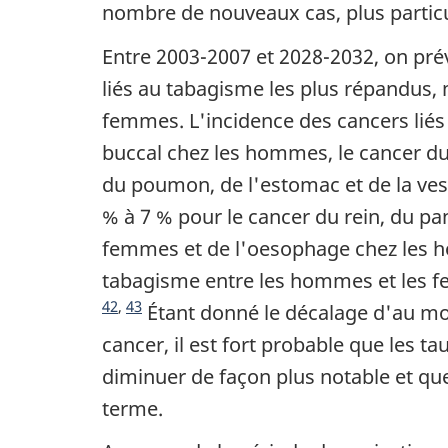
nombre de nouveaux cas, plus parti
Entre 2003-2007 et 2028-2032, on pré
liés au tabagisme les plus répandus, 
femmes. L'incidence des cancers liés 
buccal chez les hommes, le cancer du
du poumon, de l'estomac et de la vess
% à 7 % pour le cancer du rein, du pa
femmes et de l'oesophage chez les ho
tabagisme entre les hommes et les f
Note du fin du texte
42
,
43
Étant donné le décalage d'au moi
cancer, il est fort probable que les
diminuer de façon plus notable et que
terme.