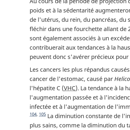
Au cours de la période de projection 
poids et à la sédentarité augmenteron
de l'utérus, du rein, du pancréas, d
fléchir dans une fourchette allant de
sont également associés à un excédent
contribuerait aux tendances à la haus
peuvent donc s'avérer précieux pour 
Les cancers les plus répandus causés 
cancer de l'estomac, causé par
Helico
l'hépatite C (
VHC
). La tendance à la 
l'augmentation passée et à l'incidence
infectée et à l'augmentation de l'im
Note du fin du texte
104
,
105
La diminution constante de l'i
plus sains, comme la diminution du 