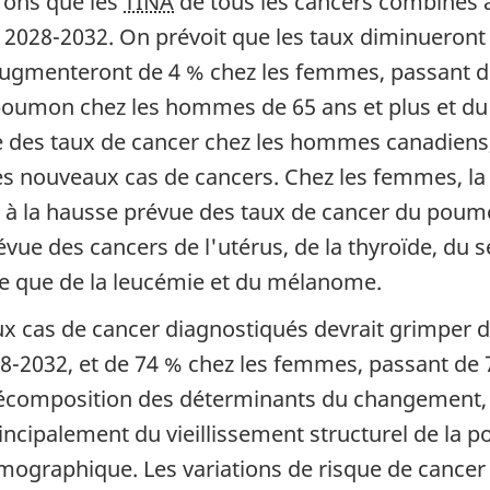
rons que les
TINA
de tous les cancers combinés a
 2028-2032. On prévoit que les taux diminueron
 augmenteront de 4 % chez les femmes, passant d
poumon chez les hommes de 65 ans et plus et du 
ale des taux de cancer chez les hommes canadien
es nouveaux cas de cancers. Chez les femmes, la
e à la hausse prévue des taux de cancer du poum
révue des cancers de l'utérus, de la thyroïde, du
me que de la leucémie et du mélanome.
 cas de cancer diagnostiqués devrait grimper d
28-2032, et de 74 % chez les femmes, passant de
 décomposition des déterminants du changement,
ncipalement du vieillissement structurel de la p
ographique. Les variations de risque de cancer 