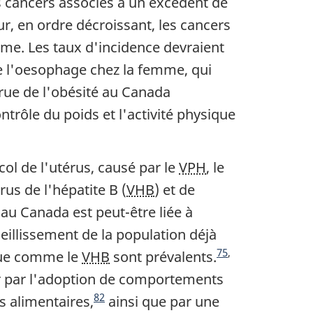
s cancers associés à un excédent de
r, en ordre décroissant, les cancers
mme. Les taux d'incidence devraient
 de l'oesophage chez la femme, qui
crue de l'obésité au Canada
ntrôle du poids et l'activité physique
ol de l'utérus, causé par le
VPH
, le
irus de l'hépatite B (
VHB
) et de
 au Canada est peut-être liée à
eillissement de la population déjà
Note du fin du texte
Note du fin du texte
75
,
sque comme le
VHB
sont prévalents.
er par l'adoption de comportements
Note du fin du texte
82
 alimentaires,
ainsi que par une
Note du fin du texte
Note du fin du texte