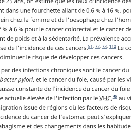
de 25 ans, on estime que les taux d'incidence de
t dans une fourchette allant de 0,6 % à 16 %, pou
u sein chez la femme et de l'oesophage chez l'ho
 2 % à 6 % pour le cancer colorectal et le cancer
 de poids et à la sédentarité. La prévalence ac
Note du fin du texte
Note du fin du texte
Note du fin du texte
Note du fin du texte
51
,
72
,
73
,
110
se de l'incidence de ces cancers.
Le co
diminuer le risque de développer ces cancers.
par des infections chroniques sont le cancer du c
bacter pylori
, et le cancer du foie, causé par les v
hausse constante de l'incidence du cancer du foie
Note du fin du texte
98
 actuelle élevée de l'infection par le
VHC
,
au vi
migration issue de régions où les facteurs de ri
ncidence du cancer de l'estomac peut s'expliqu
tabagisme et des changements dans les habitudes