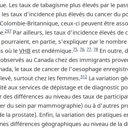
. Les taux de tabagisme plus élevés par le pass
 les taux d'incidence plus élevés du cancer du
 Colombie-Britannique, ceux-ci peuvent être asso
Note du fin du texte
297
e.
Par ailleurs, les taux d'incidence élevés de
pourraient, en partie, s'expliquer par le nombr
Note du fin du texte
Note du fin du texte
Note du fin du texte
Note du fin du texte
75
,
76
,
77
,
78
ns où le
VHB
est endémique.
En outre, d
é observés au Canada chez des immigrants proven
a, le taux de cancer de l'oesophage enregistré e
Note du fin du texte
312
élevé, surtout chez les femmes.
La variation gé
lité aux services de dépistage et de diagnostic po
 par des différences au niveau des taux de partic
ncer du sein par mammographie) ou à d'autres pr
e la prostate). Enfin, la variation des pratiques 
ines différences géographiques au niveau de la dis