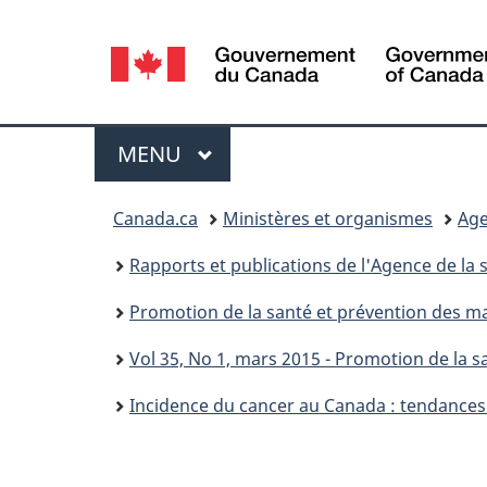
Sélection
de
la
Menu
MENU
PRINCIPAL
langue
Vous
Canada.ca
Ministères et organismes
Age
êtes
Rapports et publications de l'Agence de la
ici :
Promotion de la santé et prévention des ma
Vol 35, No 1, mars 2015 - Promotion de la 
Incidence du cancer au Canada : tendances