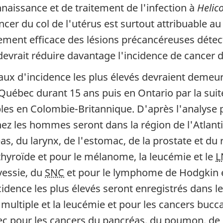
naissance et de traitement de l'infection à
Helic
ncer du col de l'utérus est surtout attribuable a
itement efficace des lésions précancéreuses détec
evrait réduire davantage l'incidence de cancer du
aux d'incidence les plus élevés devraient demeur
uébec durant 15 ans puis en Ontario par la suite
les en Colombie-Britannique. D'après l'analyse p
chez les hommes seront dans la région de l'Atlant
as, du larynx, de l'estomac, de la prostate et du 
 thyroïde et pour le mélanome, la leucémie et le
L
vessie, du
SNC
et pour le lymphome de Hodgkin e
idence les plus élevés seront enregistrés dans le
ultiple et la leucémie et pour les cancers buccal
bec pour les cancers du pancréas, du poumon, de 