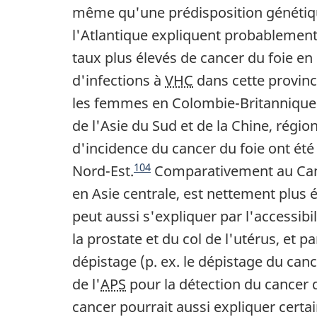
même qu'une prédisposition génétique
l'Atlantique expliquent probablement
taux plus élevés de cancer du foie en
d'infections à
VHC
dans cette provinc
les femmes en Colombie-Britannique 
de l'Asie du Sud et de la Chine, régio
d'incidence du cancer du foie ont ét
Note du fin du texte
104
Nord-Est.
Comparativement au Canad
en Asie centrale, est nettement plus 
peut aussi s'expliquer par l'accessibi
la prostate et du col de l'utérus, et
dépistage (p. ex. le dépistage du ca
de l'
APS
pour la détection du cancer d
cancer pourrait aussi expliquer certa