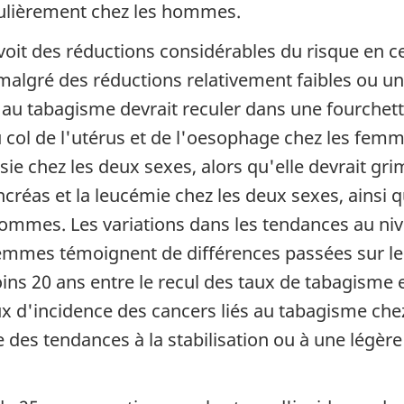
culièrement chez les hommes.
voit des réductions considérables du risque en c
malgré des réductions relativement faibles ou un
au tabagisme devrait reculer dans une fourchette
 col de l'utérus et de l'oesophage chez les fem
ie chez les deux sexes, alors qu'elle devrait gri
ncréas et la leucémie chez les deux sexes, ainsi q
mmes. Les variations dans les tendances au nive
emmes témoignent de différences passées sur le
ns 20 ans entre le recul des taux de tabagisme e
 taux d'incidence des cancers liés au tabagisme 
 des tendances à la stabilisation ou à une légère