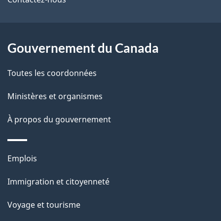
ce
s
site
d
Gouvernement du Canada
e
l
Toutes les coordonnées
a
Ministères et organismes
p
À propos du gouvernement
a
g
Thèmes
Emplois
et
e
Immigration et citoyenneté
sujets
Voyage et tourisme