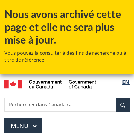
Passer
Passer
Passer
Nous avons archivé cette
au
à
à
contenu
«
la
page et elle ne sera plus
principal
Au
version
sujet
HTML
mise à jour.
du
simplifiée
gouvernement
Vous pouvez la consulter à des fins de recherche ou à
»
titre de référence.
/
Sélec
EN
Government
de
of
Canada
Recherche
Rechercher
Rec
la
dans
Canada.ca
langu
Menu
MENU
PRINCIPAL