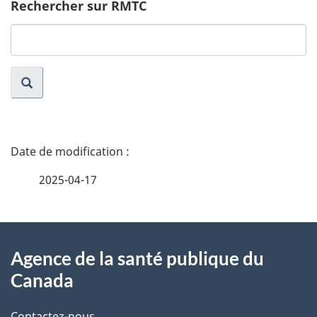
Rechercher sur RMTC
Search
website
D
é
2025-04-17
t
À
a
Agence de la santé publique du
propos
i
Canada
de
l
Contactez-nous