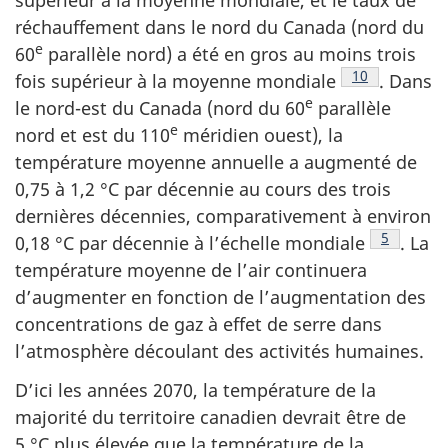
supérieur à la moyenne mondiale, et le taux de
réchauffement dans le nord du Canada (nord du
e
60
parallèle nord) a été en gros au moins trois
Note de bas d
10
fois supérieur à la moyenne
mondiale
.
Dans
e
le nord-est du Canada (nord du 60
parallèle
e
nord et est du 110
méridien ouest), la
température moyenne annuelle a augmenté de
0,75 à 1,2 °C par décennie au cours des trois
dernières décennies, comparativement à environ
Note de b
5
0,18 °C par décennie à l’échelle
mondiale
.
La
température moyenne de l’air continuera
d’augmenter en fonction de l’augmentation des
concentrations de gaz à effet de serre dans
l’atmosphère découlant des activités humaines.
D’ici les années 2070, la température de la
majorité du territoire canadien devrait être de
5 °C plus élevée que la température de la