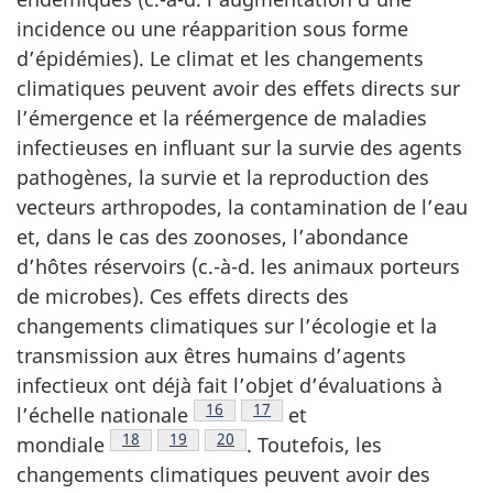
incidence ou une réapparition sous forme
d’épidémies). Le climat et les changements
climatiques peuvent avoir des effets directs sur
l’émergence et la réémergence de maladies
infectieuses en influant sur la survie des agents
pathogènes, la survie et la reproduction des
vecteurs arthropodes, la contamination de l’eau
et, dans le cas des zoonoses, l’abondance
d’hôtes réservoirs (c.-à-d. les animaux porteurs
de microbes). Ces effets directs des
changements climatiques sur l’écologie et la
transmission aux êtres humains d’agents
infectieux ont déjà fait l’objet d’évaluations à
Note de bas de page
16
Note de bas de page
17
l’échelle
nationale
et
Note de bas de page
18
Note de bas de page
19
Note de bas de page
20
mondiale
.
Toutefois, les
changements climatiques peuvent avoir des