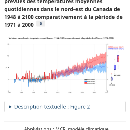
prévues des températures moyennes
quotidiennes dans le nord-est du Canada de
1948 à 2100 comparativement à la période de
Figure 2 note
a
1971 à
2000
Description textuelle : Figure 2
Figure
N
Abréviations : MCR, modèle climatique