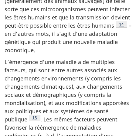
(généralement des animaux sauvages) de telle
sorte que ces microorganismes peuvent infecter
les êtres humains et que la transmission devient
Note de
14
peut-être possible entre les êtres
humains
–
en d’autres mots, il s’agit d’une adaptation
génétique qui produit une nouvelle maladie
zoonotique.
L’émergence d’une maladie a de multiples
facteurs, qui sont entre autres associés aux
changements environnements (y compris les
changements climatiques), aux changements
sociaux et démographiques (y compris la
mondialisation), et aux modifications apportées
aux politiques et aux systèmes de santé
Note de bas de page
15
publique
.
Les mêmes facteurs peuvent
favoriser la réémergence de maladies
endémiques (c.-à-d. l’augmentation d’une