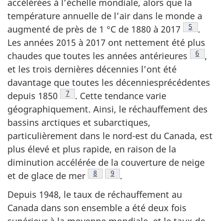
accélérées à l’échelle mondiale, alors que la
température annuelle de l’air dans le monde a
Note de 
5
augmenté de près de 1 °C de 1880 à
2017
.
Les années 2015 à 2017 ont nettement été plus
Note de
6
chaudes que toutes les années
antérieures
,
et les trois dernières décennies l’ont été
davantage que toutes les décenniesprécédentes
Note de bas de page
7
depuis
1850
.
Cette tendance varie
géographiquement. Ainsi, le réchauffement des
bassins arctiques et subarctiques,
particulièrement dans le nord-est du Canada, est
plus élevé et plus rapide, en raison de la
diminution accélérée de la couverture de neige
Note de bas de page
8
Note de bas de page
9
et de glace de
mer
.
Depuis 1948, le taux de réchauffement au
Canada dans son ensemble a été deux fois