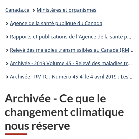
Vous
Canada.ca
Ministères et organismes
êtes
Agence de la santé publique du Canada
ici :
Rapports et publications de l'Agence de la santé publique du Canada
Relevé des maladies transmissibles au Canada (RMTC)
Archivée - 2019 Volume 45 - Relevé des maladies transmissibles au Canada (RMTC)
Archivée - RMTC : Numéro 45-4, le 4 avril 2019 : Les défis
Archivée - Ce que le
changement climatique
nous réserve