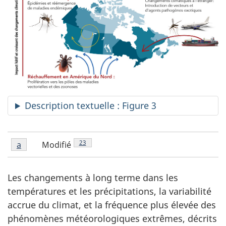
Description textuelle : Figure 3
Figure
N
Note de bas de page
23
Modifié
Retour à la référence de la note
a
de la figure 3
3
o
note
t
a
Les changements à long terme dans les
e
températures et les précipitations, la variabilité
d
accrue du climat, et la fréquence plus élevée des
e
phénomènes météorologiques extrêmes, décrits
l