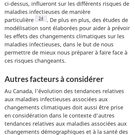
a
ci-dessus, influeront sur les différents risques de
f
maladies infectieuses de manière
i
Note de bas de page
24
particulière
.
De plus en plus, des études de
g
modélisation sont élaborées pour aider à prévoir
u
les effets des changements climatiques sur les
r
maladies infectieuses, dans le but de nous
e
permettre de mieux nous préparer à faire face à
3
ces risques changeants.
Autres facteurs à considérer
Au Canada, l’évolution des tendances relatives
aux maladies infectieuses associées aux
changements climatiques doit aussi être prise
en considération dans le contexte d’autres
tendances relatives aux maladies associées aux
changements démographiques et à la santé des