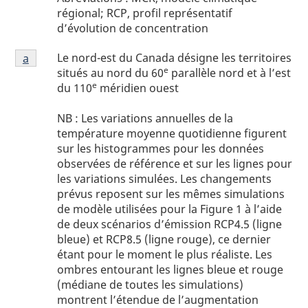
2
o
régional; RCP, profil représentatif
-
d’évolution de concentration
t
abréviations
e
Figure
Le nord-est du Canada désigne les territoires
Retour à la référence de la note
a
de la figure 2
s
2
e
situés au nord du 60
parallèle nord et à l’est
d
note
e
du 110
méridien ouest
a
e
Figure
l
NB : Les variations annuelles de la
2
a
température moyenne quotidienne figurent
-
sur les histogrammes pour les données
f
NB
observées de référence et sur les lignes pour
i
les variations simulées. Les changements
g
prévus reposent sur les mêmes simulations
u
de modèle utilisées pour la Figure 1 à l’aide
r
de deux scénarios d’émission RCP4.5 (ligne
e
bleue) et RCP8.5 (ligne rouge), ce dernier
2
étant pour le moment le plus réaliste. Les
ombres entourant les lignes bleue et rouge
(médiane de toutes les simulations)
montrent l’étendue de l’augmentation