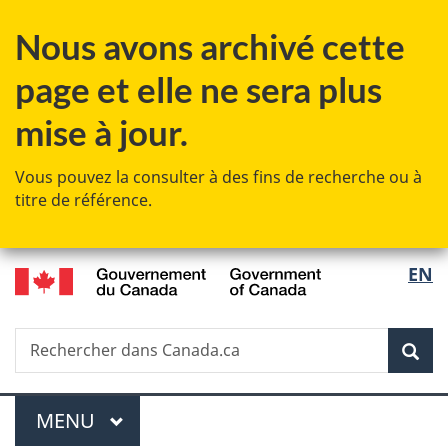
Passer
Passer
Passer
Nous avons archivé cette
au
à
à
contenu
«
la
page et elle ne sera plus
principal
Au
version
sujet
HTML
mise à jour.
du
simplifiée
gouvernement
Vous pouvez la consulter à des fins de recherche ou à
»
titre de référence.
/
Sélec
EN
Government
de
of
Canada
Recherche
Rechercher
Rec
la
dans
Canada.ca
langu
Menu
MENU
PRINCIPAL