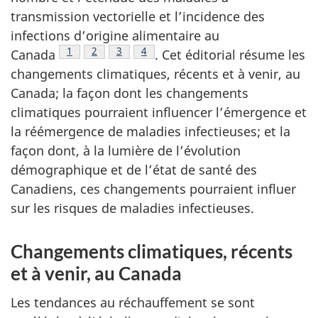
transmission vectorielle et l’incidence des
infections d’origine alimentaire au
Note de bas de page
1
Note de bas de page
2
Note de bas de page
3
Note de bas de page
4
Canada
.
Cet éditorial résume les
changements climatiques, récents et à venir, au
Canada; la façon dont les changements
climatiques pourraient influencer l’émergence et
la réémergence de maladies infectieuses; et la
façon dont, à la lumière de l’évolution
démographique et de l’état de santé des
Canadiens, ces changements pourraient influer
sur les risques de maladies infectieuses.
Changements climatiques, récents
et à venir, au Canada
Les tendances au réchauffement se sont