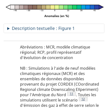
Description textuelle : Figure 1
Figure
N
Abréviations : MCR, modèle climatique
1
o
régional; RCP, profil représentatif
-
d’évolution de concentration
t
abréviations
e
Figure
NB : Simulations à l’aide de neuf modèles
s
1
climatiques régionaux (MCR) et des
d
-
ensembles de données disponibles
NB
e
provenant du projet CORDEX (COordinated
l
Regional climate Downscaling EXperiment)
a
Note de bas de page
11
pour l’Amérique du
Nord
.
Toutes les
Note de bas de pag
12
simulations utilisent le
scénario
f
d’émission des gaz à effet de serre selon le
i