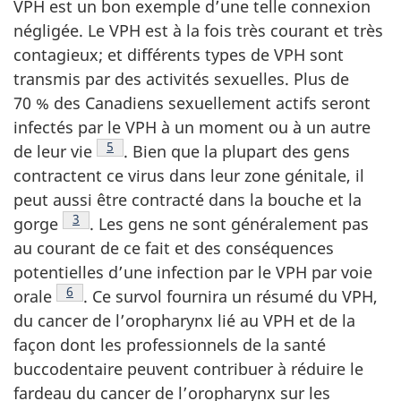
VPH est un bon exemple d’une telle connexion
négligée. Le VPH est à la fois très courant et très
contagieux; et différents types de VPH sont
transmis par des activités sexuelles. Plus de
70 % des Canadiens sexuellement actifs seront
infectés par le VPH à un moment ou à un autre
Note de bas de page
5
de leur
vie
.
Bien que la plupart des gens
contractent ce virus dans leur zone génitale, il
peut aussi être contracté dans la bouche et la
Note de bas de page
3
gorge
.
Les gens ne sont généralement pas
au courant de ce fait et des conséquences
potentielles d’une infection par le VPH par voie
Note de bas de page
6
orale
.
Ce survol fournira un résumé du VPH,
du cancer de l’oropharynx lié au VPH et de la
façon dont les professionnels de la santé
buccodentaire peuvent contribuer à réduire le
fardeau du cancer de l’oropharynx sur les