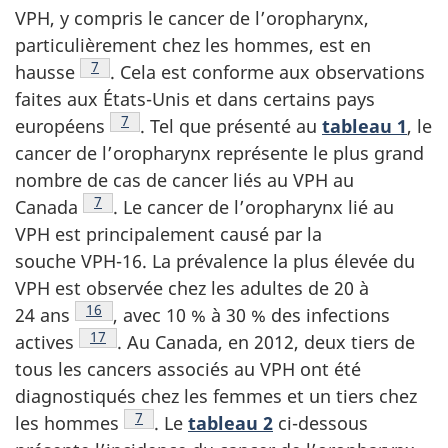
VPH, y compris le cancer de l’oropharynx,
particulièrement chez les hommes, est en
Note de bas de page
7
hausse
.
Cela est conforme aux observations
faites aux États-Unis et dans certains pays
Note de bas de page
7
européens
.
Tel que présenté au
tableau 1
, le
cancer de l’oropharynx représente le plus grand
nombre de cas de cancer liés au VPH au
Note de bas de page
7
Canada
.
Le cancer de l’oropharynx lié au
VPH est principalement causé par la
souche VPH-16. La prévalence la plus élevée du
VPH est observée chez les adultes de 20 à
Note de bas de page
16
24 ans
,
avec 10 % à 30 % des infections
Note de bas de page
17
actives
.
Au Canada, en 2012, deux tiers de
tous les cancers associés au VPH ont été
diagnostiqués chez les femmes et un tiers chez
Note de bas de page
7
les
hommes
.
Le
tableau 2
ci-dessous