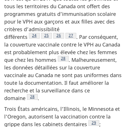
tous les territoires du Canada ont offert des
programmes gratuits d’immunisation scolaire
pour le VPH aux garçons et aux filles avec des
critères d’admissibilité
Note de bas de page
24
Note de bas de page
25
Note de bas de page
26
Note de bas de page
27
différents
.
Par conséquent,
la couverture vaccinale contre le VPH au Canada
est probablement plus élevée chez les femmes
Note de bas de page
28
que chez les
hommes
.
Malheureusement,
les données détaillées sur la couverture
vaccinale au Canada ne sont pas uniformes dans
toute la documentation. Il faut améliorer la
recherche et la surveillance dans ce
Note de bas de page
28
domaine
.
Trois États américains, l’Illinois, le Minnesota et
l’Oregon, autorisent la vaccination contre la
Note de bas de p
29
grippe dans les cabinets
dentaires
;