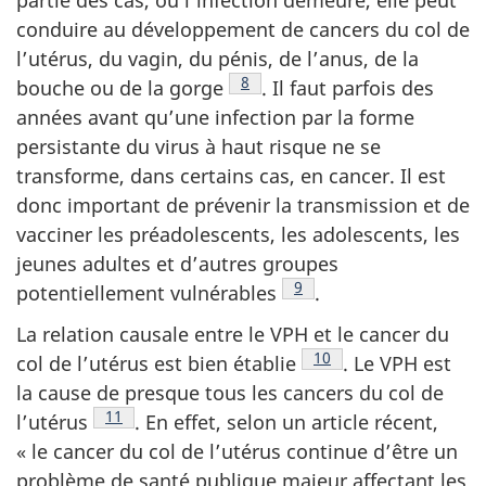
conduire au développement de cancers du col de
l’utérus, du vagin, du pénis, de l’anus, de la
Note de bas de page
8
bouche ou de la
gorge
.
Il faut parfois des
années avant qu’une infection par la forme
persistante du virus à haut risque ne se
transforme, dans certains cas, en cancer. Il est
donc important de prévenir la transmission et de
vacciner les préadolescents, les adolescents, les
jeunes adultes et d’autres groupes
Note de bas de page
9
potentiellement
vulnérables
.
La relation causale entre le VPH et le cancer du
Note de bas de page
10
col de l’utérus est bien
établie
.
Le VPH est
la cause de presque tous les cancers du col de
Note de bas de page
11
l’utérus
.
En effet, selon un article récent,
« le cancer du col de l’utérus continue d’être un
problème de santé publique majeur affectant les