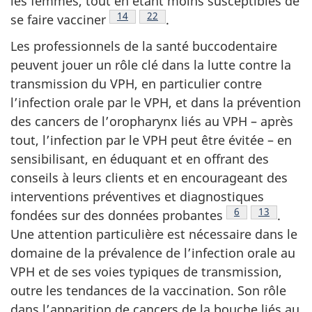
les femmes, tout en étant moins susceptibles de
Note de bas de page
14
Note de bas de page
22
se faire
vacciner
.
Les professionnels de la santé buccodentaire
peuvent jouer un rôle clé dans la lutte contre la
transmission du VPH, en particulier contre
l’infection orale par le VPH, et dans la prévention
des cancers de l’oropharynx liés au VPH – après
tout, l’infection par le VPH peut être évitée – en
sensibilisant, en éduquant et en offrant des
conseils à leurs clients et en encourageant des
interventions préventives et diagnostiques
Note de bas de 
6
Note de ba
13
fondées sur des données
probantes
.
Une attention particulière est nécessaire dans le
domaine de la prévalence de l’infection orale au
VPH et de ses voies typiques de transmission,
outre les tendances de la vaccination. Son rôle
dans l’apparition de cancers de la bouche liés au