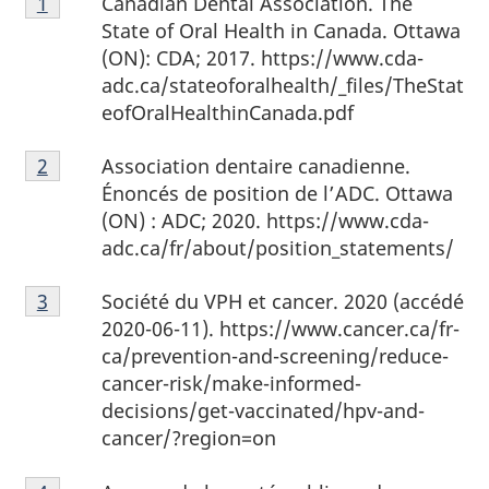
Canadian Dental Association. The
Retour à la référence de la note de bas de page
1
de
State of Oral Health in Canada. Ottawa
bas
(ON): CDA; 2017. https://www.cda-
de
adc.ca/stateoforalhealth/_files/TheStat
page
eofOralHealthinCanada.pdf
1
Note
Association dentaire canadienne.
Retour à la référence de la note de bas de page
2
de
Énoncés de position de l’ADC. Ottawa
bas
(ON) : ADC; 2020. https://www.cda-
de
adc.ca/fr/about/position_statements/
page
Note
2
Société du VPH et cancer. 2020 (accédé
Retour à la
3
référence de la note de bas de page
de
2020-06-11). https://www.cancer.ca/fr-
bas
ca/prevention-and-screening/reduce-
de
cancer-risk/make-informed-
page
decisions/get-vaccinated/hpv-and-
3
cancer/?region=on
Note