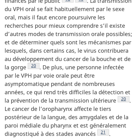
financés par le
public
.
La transmission
du VPH oral se fait habituellement par le sexe
oral, mais il faut encore poursuivre les
recherches pour mieux comprendre s’il existe
d’autres modes de transmission orale possibles;
et de déterminer quels sont les mécanismes par
lesquels, dans certains cas, le virus contribuera
au développement du cancer de la bouche et de
Note de bas de page
20
la
gorge
.
De plus, une personne infectée
par le VPH par voie orale peut être
asymptomatique pendant de nombreuses
années, ce qui rend très difficiles la détection et
Note de
20
la prévention de la transmission
ultérieure
.
Le cancer de l’oropharynx affecte le tiers
postérieur de la langue, des amygdales et de la
paroi médiale du pharynx et est généralement
Note de bas de p
21
diagnostiqué à des stades
avancés
.