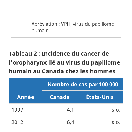
Abréviation
Abréviation : VPH, virus du papillome
de
humain
tableau
1
Tableau 2 : Incidence du cancer de
l’oropharynx lié au virus du papillome
humain au Canada chez les hommes
Nombre de cas par 100 000
Année
Canada
États-Unis
1997
4,1
s.o.
2012
6,4
s.o.