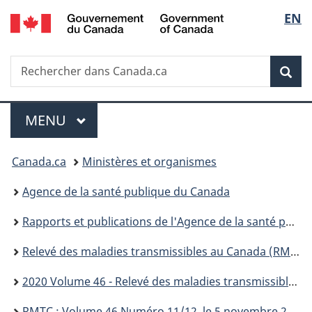
/
Sélec
EN
Passer
Passer
Passer
Government
au
à
à
de
of
contenu
«
la
Canada
Recherche
Rechercher
principal
Au
version
Rec
la
dans
sujet
HTML
Canada.ca
du
simplifiée
langu
Menu
gouvernement
MENU
PRINCIPAL
»
Vous
Canada.ca
Ministères et organismes
êtes
Agence de la santé publique du Canada
ici :
Rapports et publications de l'Agence de la santé publique du Canada
Relevé des maladies transmissibles au Canada (RMTC)
2020 Volume 46 - Relevé des maladies transmissibles au Canada (RMTC)
RMTC : Volume 46 Numéro 11/12, le 5 novembre 2020 : Santé buccodentaire au Canada