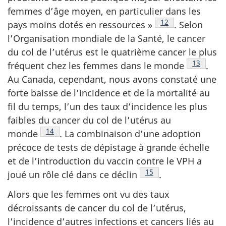
femmes d’âge moyen, en particulier dans les
Note de bas de pa
12
pays moins dotés en
ressources »
.
Selon
l’Organisation mondiale de la Santé, le cancer
du col de l’utérus est le quatrième cancer le plus
Note de b
13
fréquent chez les femmes dans le
monde
.
Au Canada, cependant, nous avons constaté une
forte baisse de l’incidence et de la mortalité au
fil du temps, l’un des taux d’incidence les plus
faibles du cancer du col de l’utérus au
Note de bas de page
14
monde
.
La combinaison d’une adoption
précoce de tests de dépistage à grande échelle
et de l’introduction du vaccin contre le VPH a
Note de bas de page
15
joué un rôle clé dans ce
déclin
.
Alors que les femmes ont vu des taux
décroissants de cancer du col de l’utérus,
l’incidence d’autres infections et cancers liés au