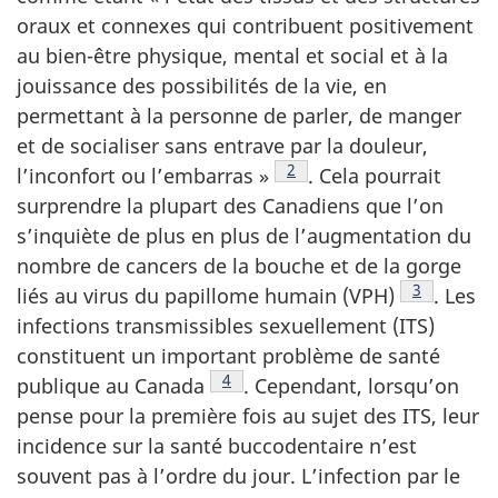
oraux et connexes qui contribuent positivement
au bien-être physique, mental et social et à la
jouissance des possibilités de la vie, en
permettant à la personne de parler, de manger
et de socialiser sans entrave par la douleur,
Note de bas de page
2
l’inconfort ou
l’embarras »
.
Cela pourrait
surprendre la plupart des Canadiens que l’on
s’inquiète de plus en plus de l’augmentation du
nombre de cancers de la bouche et de la gorge
Note de ba
3
liés au virus du papillome humain
(VPH)
.
Les
infections transmissibles sexuellement (ITS)
constituent un important problème de santé
Note de bas de page
4
publique au
Canada
.
Cependant, lorsqu’on
pense pour la première fois au sujet des ITS, leur
incidence sur la santé buccodentaire n’est
souvent pas à l’ordre du jour. L’infection par le