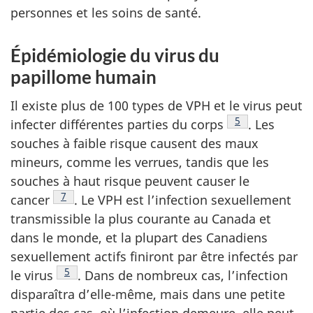
personnes et les soins de santé.
Épidémiologie du virus du
papillome humain
Il existe plus de 100 types de VPH et le virus peut
Note de bas de 
5
infecter différentes parties du
corps
.
Les
souches à faible risque causent des maux
mineurs, comme les verrues, tandis que les
souches à haut risque peuvent causer le
Note de bas de page
7
cancer
.
Le VPH est l’infection sexuellement
transmissible la plus courante au Canada et
dans le monde, et la plupart des Canadiens
sexuellement actifs finiront par être infectés par
Note de bas de page
5
le
virus
.
Dans de nombreux cas, l’infection
disparaîtra d’elle-même, mais dans une petite
partie des cas, où l’infection demeure, elle peut