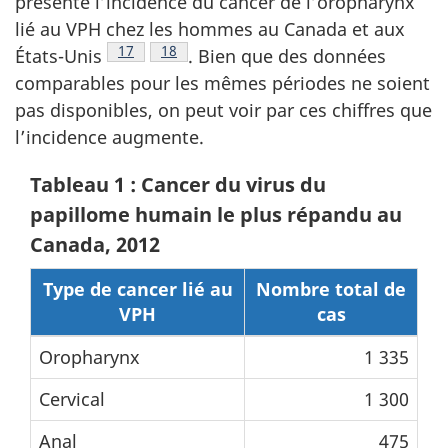
présente l’incidence du cancer de l’oropharynx
lié au VPH chez les hommes au Canada et aux
Note de bas de page
17
Note de bas de page
18
États-Unis
.
Bien que des données
comparables pour les mêmes périodes ne soient
pas disponibles, on peut voir par ces chiffres que
l’incidence augmente.
Tableau 1 : Cancer du virus du
papillome humain le plus répandu au
Canada, 2012
Type de cancer lié au
Nombre total de
VPH
cas
Oropharynx
1 335
Cervical
1 300
Anal
475