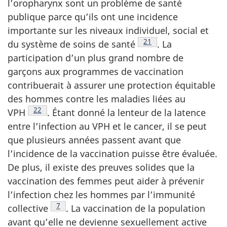
l’oropharynx sont un problème de santé
publique parce qu’ils ont une incidence
importante sur les niveaux individuel, social et
Note de bas de page
21
du système de soins de
santé
.
La
participation d’un plus grand nombre de
garçons aux programmes de vaccination
contribuerait à assurer une protection équitable
des hommes contre les maladies liées au
Note de bas de page
22
VPH
.
Étant donné la lenteur de la latence
entre l’infection au VPH et le cancer, il se peut
que plusieurs années passent avant que
l’incidence de la vaccination puisse être évaluée.
De plus, il existe des preuves solides que la
vaccination des femmes peut aider à prévenir
l’infection chez les hommes par l’immunité
Note de bas de page
7
collective
.
La vaccination de la population
avant qu’elle ne devienne sexuellement active