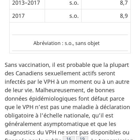
2013–2017
s.o.
8,7
2017
s.o.
8,9
Abréviation
Abréviation : s.o., sans objet
de
tableau
2
Sans vaccination, il est probable que la plupart
des Canadiens sexuellement actifs seront
infectés par le VPH à un moment ou à un autre
de leur vie. Malheureusement, de bonnes
données épidémiologiques font défaut parce
que le VPH n’est pas une maladie à déclaration
obligatoire à l’échelle nationale, qu’il est
généralement asymptomatique et que les
diagnostics du VPH ne sont pas disponibles ou
Note de bas de page
16
Note de bas de page
19