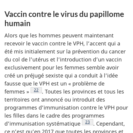
Vaccin contre le virus du papillome
humain
Alors que les hommes peuvent maintenant
recevoir le vaccin contre le VPH, l’accent qui a
été mis initialement sur la prévention du cancer
du col de l’utérus et l’introduction d’un vaccin
exclusivement pour les femmes semble avoir
créé un préjugé sexiste qui a conduit à l’idée
fausse que le VPH est un « problème de
Note de bas de page
22
femmes »
.
Toutes les provinces et tous les
territoires ont annoncé ou introduit des
programmes d’immunisation contre le VPH pour
les filles dans le cadre des programmes
Note de bas de page
23
d’immunisation
systématique
.
Cependant,
ce n’est qu’en 2017 que toutes les provinces et