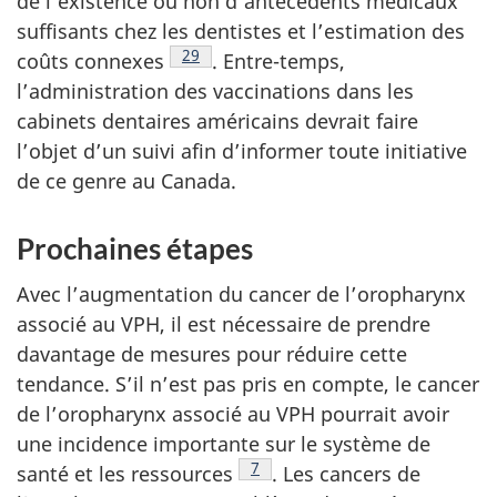
de l’existence ou non d’antécédents médicaux
suffisants chez les dentistes et l’estimation des
Note de bas de page
29
coûts
connexes
.
Entre-temps,
l’administration des vaccinations dans les
cabinets dentaires américains devrait faire
l’objet d’un suivi afin d’informer toute initiative
de ce genre au Canada.
Prochaines étapes
Avec l’augmentation du cancer de l’oropharynx
associé au VPH, il est nécessaire de prendre
davantage de mesures pour réduire cette
tendance. S’il n’est pas pris en compte, le cancer
de l’oropharynx associé au VPH pourrait avoir
une incidence importante sur le système de
Note de bas de page
7
santé et les
ressources
.
Les cancers de