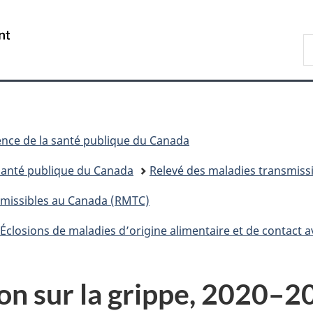
Passer
Passer
Passer
au
à
à
/
R
contenu
«
la
Government
d
principal
Au
version
of
C
sujet
HTML
Canada
du
simplifiée
gouvernement
»
nce de la santé publique du Canada
 santé publique du Canada
Relevé des maladies transmiss
smissibles au Canada (RMTC)
Éclosions de maladies d’origine alimentaire et de contact 
on sur la grippe, 2020–2