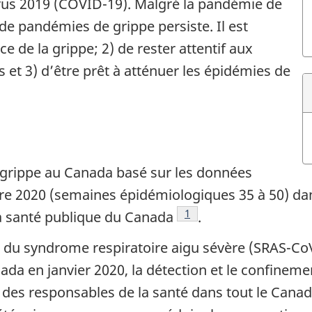
irus 2019 (COVID-19). Malgré la pandémie de
e pandémies de grippe persiste. Il est
ce de la grippe; 2) de rester attentif aux
et 3) d’être prêt à atténuer les épidémies de
a grippe au Canada basé sur les données
re 2020 (semaines épidémiologiques 35 à 50) da
Note de bas de page
1
a santé publique du Canada
.
du syndrome respiratoire aigu sévère (SRAS-CoV-
da en janvier 2020, la détection et le confineme
 des responsables de la santé dans tout le Cana