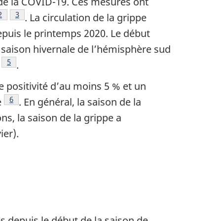
 de la COVID-19. Ces mesures ont
Note de bas de page
2
Note de bas de page
3
. La circulation de la grippe
epuis le printemps 2020. Le début
a saison hivernale de l’hémisphère sud
te de bas de page
Note de bas de page
5
.
e positivité d’au moins 5 % et un
Note de bas de page
6
e
. En général, la saison de la
s, la saison de la grippe a
ier).
es depuis le début de la saison de