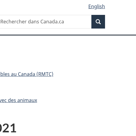
English
Recherche
echercher
Recherche
ans
anada.ca
ibles au Canada (RMTC)
avec des animaux
021