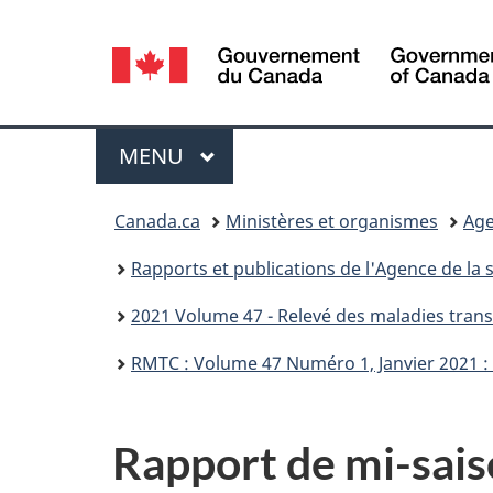
Sélection
de
la
Menu
MENU
PRINCIPAL
langue
Vous
Canada.ca
Ministères et organismes
Age
êtes
Rapports et publications de l'Agence de la
ici :
2021 Volume 47 - Relevé des maladies tran
RMTC : Volume 47 Numéro 1, Janvier 2021 : 
Rapport de mi-sais