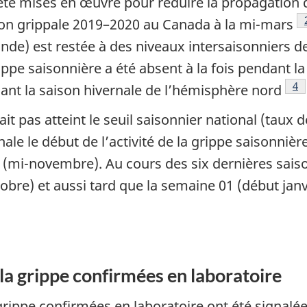
été mises en œuvre pour réduire la propagation
ison grippale 2019–2020 au Canada à la mi-mars
nde) est restée à des niveaux intersaisonniers d
ippe saisonnière a été absent à la fois pendant l
No
4
ndant la saison hivernale de l’hémisphère nord
 pas atteint le seuil saisonnier national (taux d
ale le début de l’activité de la grippe saisonnièr
mi-novembre). Au cours des six dernières saison
re) et aussi tard que la semaine 01 (début janv
 la grippe confirmées en laboratoire
 grippe confirmées en laboratoire ont été signalé