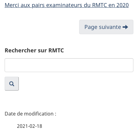
Merci aux pairs examinateurs du RMTC en 2020
Page suivante
Rechercher sur RMTC
Recherche
site
web
D
é
2021-02-18
t