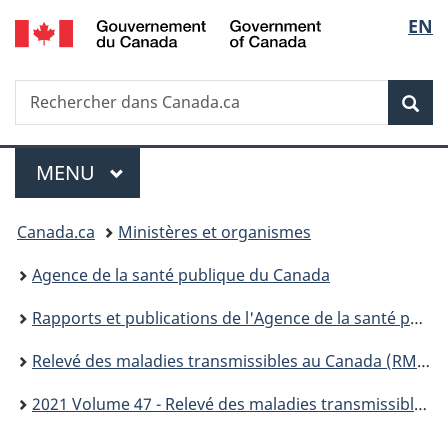
/
Sélec
EN
Passer
Passer
Passer
Government
au
à
à
de
of
contenu
«
la
Canada
Recherche
Rechercher
principal
Au
version
Rec
la
dans
sujet
HTML
Canada.ca
du
simplifiée
langu
Menu
gouvernement
MENU
PRINCIPAL
»
Vous
Canada.ca
Ministères et organismes
êtes
Agence de la santé publique du Canada
ici :
Rapports et publications de l'Agence de la santé publique du Canada
Relevé des maladies transmissibles au Canada (RMTC)
2021 Volume 47 - Relevé des maladies transmissibles au Canada (RMTC)