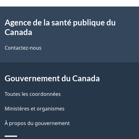
À
a
Agence de la santé publique du
propos
i
Canada
de
l
Contactez-nous
ce
s
site
d
Gouvernement du Canada
e
l
Toutes les coordonnées
a
Ministères et organismes
p
À propos du gouvernement
a