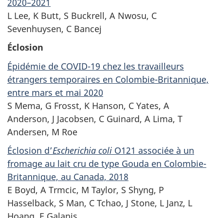
2020–2021
L Lee, K Butt, S Buckrell, A Nwosu, C
Sevenhuysen, C Bancej
Éclosion
Épidémie de COVID-19 chez les travailleurs
étrangers temporaires en Colombie-Britannique,
entre mars et mai 2020
S Mema, G Frosst, K Hanson, C Yates, A
Anderson, J Jacobsen, C Guinard, A Lima, T
Andersen, M Roe
Éclosion d’
Escherichia coli
O121 associée à un
fromage au lait cru de type Gouda en Colombie-
Britannique, au Canada, 2018
E Boyd, A Trmcic, M Taylor, S Shyng, P
Hasselback, S Man, C Tchao, J Stone,
L Janz
, L
Hoang, E Galanis