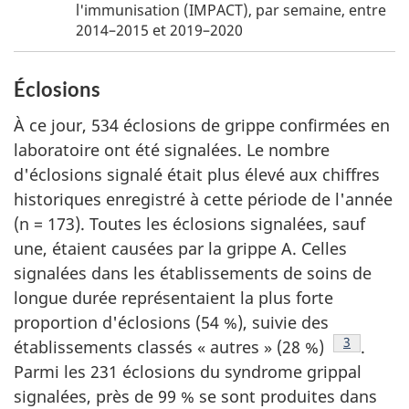
bas
page
l'immunisation (IMPACT), par semaine, entre
de
a
2014–2015 et 2019–2020
page
b
Éclosions
À ce jour, 534 éclosions de grippe confirmées en
laboratoire ont été signalées. Le nombre
d'éclosions signalé était plus élevé aux chiffres
historiques enregistré à cette période de l'année
(n = 173). Toutes les éclosions signalées, sauf
une, étaient causées par la grippe A. Celles
signalées dans les établissements de soins de
longue durée représentaient la plus forte
proportion d'éclosions (54 %), suivie des
Note de b
3
établissements classés « autres » (28 %)
.
Parmi les 231 éclosions du syndrome grippal
signalées, près de 99 % se sont produites dans