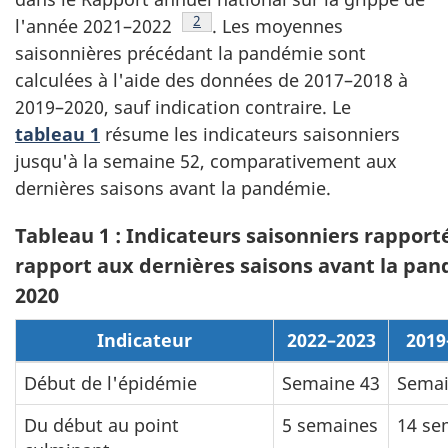
Note de bas de page
2
l'année 2021–2022
. Les moyennes
saisonnières précédant la pandémie sont
calculées à l'aide des données de 2017–2018 à
2019–2020, sauf indication contraire. Le
tableau 1
résume les indicateurs saisonniers
jusqu'à la semaine 52, comparativement aux
dernières saisons avant la pandémie.
Tableau 1 : Indicateurs saisonniers rapport
rapport aux dernières saisons avant la pan
2020
Indicateur
2022–2023
2019
Début de l'épidémie
Semaine 43
Semai
Du début au point
5 semaines
14 se