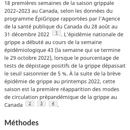
18 premières semaines de la saison grippale
2022–2023 au Canada, selon les données du
programme ÉpiGrippe rapportées par l'Agence
de la santé publique du Canada du 28 août au
Note de bas de page
1
31 décembre 2022
. L'épidémie nationale de
grippe a débuté au cours de la semaine
épidémiologique 43 (la semaine qui se termine
le 29 octobre 2022), lorsque le pourcentage de
tests de dépistage positifs de la grippe dépassait
le seuil saisonnier de 5 %. À la suite de la brève
épidémie de grippe au printemps 2022, cette
saison est la première réapparition des modes
de circulation prépandémique de la grippe au
Note de bas de page
2
Note de bas de page
3
Note de bas de page
4
Canada
.
Méthodes