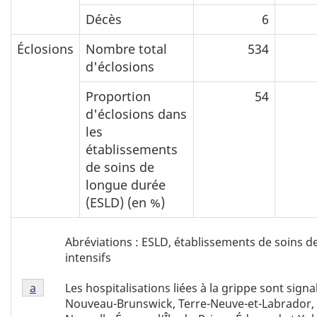
Décès
6
Éclosions
Nombre total
534
d'éclosions
Proportion
54
d'éclosions dans
les
établissements
de soins de
longue durée
(ESLD) (en %)
Tableau
Abréviations : ESLD, établissements de soins d
1
intensifs
-
Tableau
abbréviation
Les hospitalisations liées à la grippe sont signa
Retour à la référence de la note de bas de page
a
1
Nouveau-Brunswick, Terre-Neuve-et-Labrador, l
Note