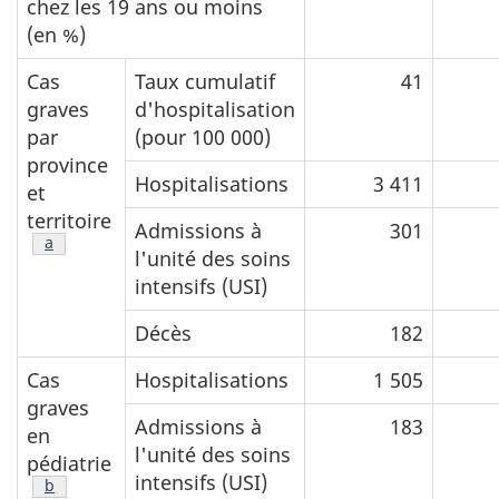
chez les 19 ans ou moins
(en %)
Cas
Taux cumulatif
41
graves
d'hospitalisation
par
(pour 100 000)
province
Hospitalisations
3 411
et
territoire
Admissions à
301
Note de bas de page
a
l'unité des soins
intensifs (USI)
Décès
182
Cas
Hospitalisations
1 505
graves
Admissions à
183
en
l'unité des soins
pédiatrie
intensifs (USI)
Note de bas de page
b