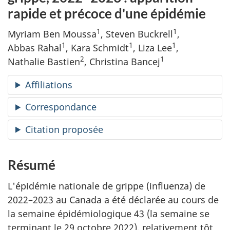
rapide et précoce d'une épidémie
1
1
Myriam Ben Moussa
, Steven Buckrell
,
1
1
1
Abbas Rahal
, Kara Schmidt
, Liza Lee
,
2
1
Nathalie Bastien
, Christina Bancej
Affiliations
Correspondance
Citation proposée
Résumé
L'épidémie nationale de grippe (influenza) de
2022–2023 au Canada a été déclarée au cours de
la semaine épidémiologique 43 (la semaine se
terminant le 29 octobre 2022), relativement tôt