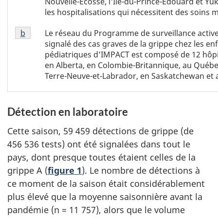
Nouvelle-Écosse, l'Île-du-Prince-Édouard et Yu
de
les hospitalisations qui nécessitent des soins 
bas
Tableau
de
Le réseau du Programme de surveillance activ
Retour à la référence de la note de bas de page
b
1
page
signalé des cas graves de la grippe chez les en
Note
a
pédiatriques d'IMPACT est composé de 12 hôpi
de
en Alberta, en Colombie-Britannique, au Québec
bas
Terre-Neuve-et-Labrador, en Saskatchewan et
de
page
b
Détection en laboratoire
Cette saison, 59 459 détections de grippe (de
456 536 tests) ont été signalées dans tout le
pays, dont presque toutes étaient celles de la
grippe A (
figure 1
). Le nombre de détections à
ce moment de la saison était considérablement
plus élevé que la moyenne saisonnière avant la
pandémie (n = 11 757), alors que le volume