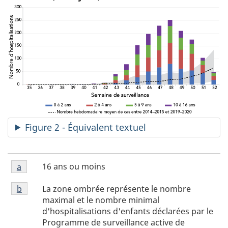
Figure 2 - Équivalent textuel
Figure
16 ans ou moins
Retour à la référence de la note de bas de page
a
2
Figure
Note
La zone ombrée représente le nombre
Retour à la référence de la note de bas de page
b
2
de
maximal et le nombre minimal
Note
bas
d'hospitalisations d'enfants déclarées par le
de
de
Programme de surveillance active de