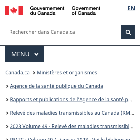
/
Sélec
EN
Passer
Passer
Passer
Government
au
à
à
de
of
contenu
«
la
Canada
Recherche
Rechercher
principal
Au
version
Rec
la
dans
sujet
HTML
Canada.ca
du
simplifiée
langu
Menu
gouvernement
MENU
PRINCIPAL
»
Vous
Canada.ca
Ministères et organismes
êtes
Agence de la santé publique du Canada
ici :
Rapports et publications de l'Agence de la santé publique du Canada
Relevé des maladies transmissibles au Canada (RMTC)
2023 Volume 49 - Relevé des maladies transmissibles au Canada (RMTC)
RMTC : Volume 49-1, janvier 2023 : Veille bibliographique sur la surveillance de la COVID-19