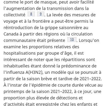
comme le port de masque, peut avoir facilité
l'augmentation de la transmission dans la
Note de bas de page
8
Note de bas de page
9
collectivité
. La levée des mesures de
voyage et à la frontière a peut-être permis la
réintroduction de la grippe saisonnière au
Canada à partir des régions où la circulation
Note de bas de page
10
communautaire était présente
. Lorsqu'on
examine les proportions relatives des
hospitalisations par groupe d'âge, il est
intéressant de noter que les répartitions sont
inhabituelles étant donné la prédominance de
l'influenza A(H3N2), un modèle qui se poursuit à
partir de la saison brève et tardive de 2021–2022.
À l'instar de l'épidémie de courte durée vécue au
printemps de la saison 2021–2022, à ce jour, une
proportion plus élevée de détections et
d'activités était enregistrée chez les enfants et