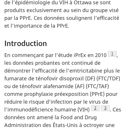
de l’épidémiologie du VIH à Ottawa se sont
produits exclusivement au sein du groupe visé
par la PPrE. Ces données soulignent l’efficacité
et l’importance de la PPrE.
Introduction
Note de 
1
En commençant par l’étude iPrEx en 2010
,
les données probantes ont continué de
démontrer l’efficacité de l’emtricitabine plus le
fumarate de ténofovir disoproxil (DF) (FTC/TDF)
ou de ténofovir alafenamide (AF) (FTC/TAF)
comme prophylaxie préexposition (PPrE) pour
réduire le risque d’infection par le virus de
Note de bas de p
2
Note de bas
3
l’immunodéficience humaine (VIH)
. Ces
données ont amené la Food and Drug
Administration des États-Unis à octroyer une