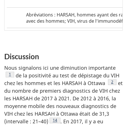
Tableau
Tableau
Abréviations : HARSAH, hommes ayant des rap
3
3
avec des hommes; VIH, virus de l’immunodéfi
-
footnote
Abréviations
Discussion
Nous signalons ici une diminution importante
Note de bas de page
1
de la positivité au test de dépistage du VIH
Note de
2
chez les hommes et les HARSAH à Ottawa
et
du nombre de premiers diagnostics de VIH chez
les HARSAH de 2017 à 2021. De 2012 à 2016, la
moyenne mobile des nouveaux diagnostics de
VIH chez les HARSAH à Ottawa était de 31,3
Note de bas de page
14
(intervalle : 21–40)
. En 2017, il y a eu