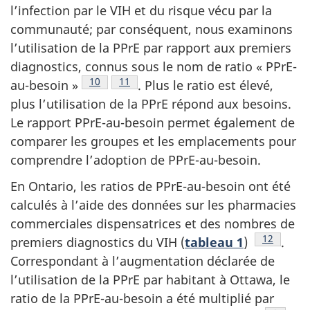
l’infection par le VIH et du risque vécu par la
communauté; par conséquent, nous examinons
l’utilisation de la PPrE par rapport aux premiers
diagnostics, connus sous le nom de ratio « PPrE-
Note de bas de page
10
Note de bas de page
11
au-besoin »
. Plus le ratio est élevé,
plus l’utilisation de la PPrE répond aux besoins.
Le rapport PPrE-au-besoin permet également de
comparer les groupes et les emplacements pour
comprendre l’adoption de PPrE-au-besoin.
En Ontario, les ratios de PPrE-au-besoin ont été
calculés à l’aide des données sur les pharmacies
commerciales dispensatrices et des nombres de
Note de b
12
premiers diagnostics du VIH (
tableau 1
)
.
Correspondant à l’augmentation déclarée de
l’utilisation de la PPrE par habitant à Ottawa, le
ratio de la PPrE-au-besoin a été multiplié par