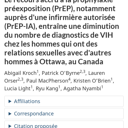
préexposition (PrEP), notamment
auprès d'une infirmière autorisée
(PrEP-IA), entraîne une diminution
du nombre de diagnostics de VIH
chez les hommes qui ont des
relations sexuelles avec d'autres
hommes à Ottawa, au Canada
1
2,3
Abigail Kroch
, Patrick O’Byrne
, Lauren
2,3
4
1
Orser
, Paul MacPherson
, Kristen O’Brien
,
1
1
1
Lucia Light
, Ryu Kang
, Agatha Nyambi
Affiliations
Correspondance
Citation proposée