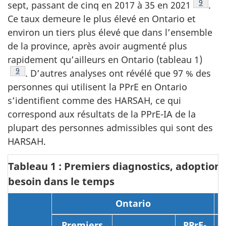
Note de
9
sept, passant de cinq en 2017 à 35 en 2021
.
Ce taux demeure le plus élevé en Ontario et
environ un tiers plus élevé que dans l’ensemble
de la province, après avoir augmenté plus
rapidement qu’ailleurs en Ontario (tableau 1)
Note de bas de page
9
. D’autres analyses ont révélé que 97 % des
personnes qui utilisent la PPrE en Ontario
s’identifient comme des HARSAH, ce qui
correspond aux résultats de la PPrE-IA de la
plupart des personnes admissibles qui sont des
HARSAH.
Tableau 1 : Premiers diagnostics, adoption 
besoin dans le temps
Ontario
Premiers
PPrE-