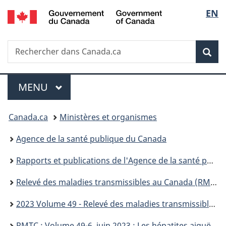
/
Sélec
EN
Passer
Passer
Passer
Government
au
à
à
de
of
contenu
«
la
Canada
Recherche
Rechercher
principal
Au
version
Rec
la
dans
sujet
HTML
Canada.ca
du
simplifiée
langu
Menu
gouvernement
MENU
PRINCIPAL
»
Vous
Canada.ca
Ministères et organismes
êtes
Agence de la santé publique du Canada
ici :
Rapports et publications de l'Agence de la santé publique du Canada
Relevé des maladies transmissibles au Canada (RMTC)
2023 Volume 49 - Relevé des maladies transmissibles au Canada (RMTC)
RMTC : Volume 49-6, juin 2023 : Les hépatites aiguës chez les enfants au Canada