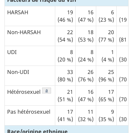
HARSAH
19
16
6
(46 %)
(47 %)
(23 %)
(19 %
Non-HARSAH
22
18
20
2
(54 %)
(53 %)
(77 %)
(81 %
UDI
8
8
1
(20 %)
(24 %)
(4 %)
(30 %
Non-UDI
33
26
25
1
(80 %)
(76 %)
(96 %)
(70 %
Note de bas de page
a
Hétérosexuel
21
16
17
1
(51 %)
(47 %)
(65 %)
(70 %
Pas hétérosexuel
17
11
9
(41 %)
(32 %)
(35 %)
(30 %
Race/origine ethnique