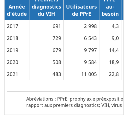
Année
diagnostics
Utilisateurs
au-
d
d’étude
du VIH
de PPrE
besoin
2017
691
2 998
4,3
2018
729
6 543
9,0
2019
679
9 797
14,4
2020
508
9 584
18,9
2021
483
11 005
22,8
Tableau
Tableau
Abréviations : PPrE, prophylaxie préexposition,
1
1
rapport aux premiers diagnostics; VIH, virus 
-
footnote
Abréviations