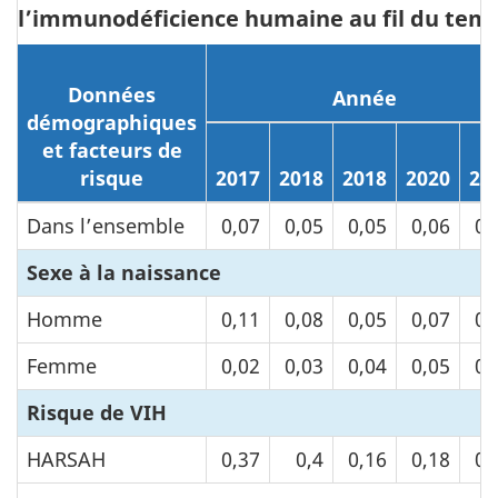
l’immunodéficience humaine au fil du tem
Données
Année
démographiques
et facteurs de
risque
2017
2018
2018
2020
20
Dans l’ensemble
0,07
0,05
0,05
0,06
0,
Sexe à la naissance
Homme
0,11
0,08
0,05
0,07
0,
Femme
0,02
0,03
0,04
0,05
0,
Risque de VIH
HARSAH
0,37
0,4
0,16
0,18
0,