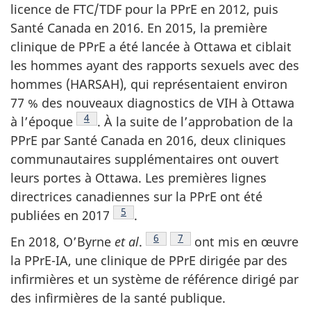
licence de FTC/TDF pour la PPrE en 2012, puis
Santé Canada en 2016. En 2015, la première
clinique de PPrE a été lancée à Ottawa et ciblait
les hommes ayant des rapports sexuels avec des
hommes (HARSAH), qui représentaient environ
77 % des nouveaux diagnostics de VIH à Ottawa
Note de bas de page
4
à l’époque
. À la suite de l’approbation de la
PPrE par Santé Canada en 2016, deux cliniques
communautaires supplémentaires ont ouvert
leurs portes à Ottawa. Les premières lignes
directrices canadiennes sur la PPrE ont été
Note de bas de page
5
publiées en 2017
.
Note de bas de page
6
Note de bas de page
7
En 2018, O’Byrne
et al
.
ont mis en œuvre
la PPrE-IA, une clinique de PPrE dirigée par des
infirmières et un système de référence dirigé par
des infirmières de la santé publique.