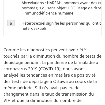
Tableau
Tableau
Abréviations : HARSAH, hommes ayant des rapp
2
2
hommes; s.o., sans objet; UDI, usage de drogues
-
l’immunodéficience humaine
footnote
Abréviations
Tableau
Hétérosexuel signifie les personnes qui ont dé
Return to
a
referrer
Tableau 2 footnote
2
hétérosexuels
footnote
a
Comme les diagnostics peuvent avoir été
touchés par la diminution du nombre de tests de
dépistage pendant la pandémie de la maladie à
coronavirus 2019 (COVID-19), nous avons
analysé les tendances en matière de positivité
des tests de dépistage à Ottawa au cours de la
même période. S’il n’y avait pas eu de
changement dans le taux de transmission du
VIH et que la diminution du nombre de