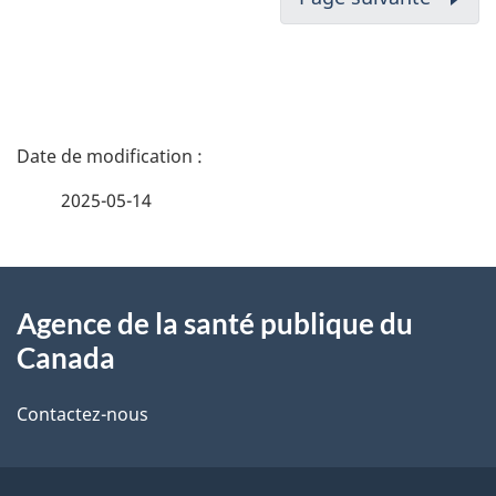
D
é
2025-05-14
t
À
a
Agence de la santé publique du
propos
i
Canada
de
l
Contactez-nous
ce
s
site
d