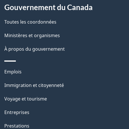
Gouvernement du Canada
e
l
Toutes les coordonnées
a
Ministères et organismes
p
À propos du gouvernement
a
g
Thèmes
Emplois
et
e
Immigration et citoyenneté
sujets
Voyage et tourisme
Entreprises
Prestations