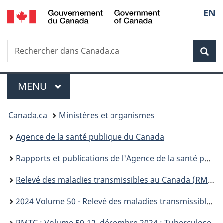
/
Sélec
EN
Passer
Passer
Passer
Government
au
à
à
de
of
contenu
«
la
Canada
Recherche
Rechercher
principal
Au
version
Rec
la
dans
sujet
HTML
Canada.ca
du
simplifiée
langu
Menu
gouvernement
MENU
PRINCIPAL
»
Vous
Canada.ca
Ministères et organismes
êtes
Agence de la santé publique du Canada
ici :
Rapports et publications de l'Agence de la santé publique du Canada
Relevé des maladies transmissibles au Canada (RMTC)
2024 Volume 50 - Relevé des maladies transmissibles au Canada (RMTC)
RMTC : Volume 50-12, décembre 2024 : Tuberculose