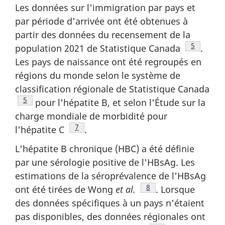
Les données sur l'immigration par pays et
par période d'arrivée ont été obtenues à
partir des données du recensement de la
Note de b
5
population 2021 de Statistique Canada
.
Les pays de naissance ont été regroupés en
régions du monde selon le système de
classification régionale de Statistique Canada
Note de bas de page
5
pour l'hépatite B, et selon l'Étude sur la
charge mondiale de morbidité pour
Note de bas de page
7
l'hépatite C
.
L'hépatite B chronique (HBC) a été définie
par une sérologie positive de l'HBsAg. Les
estimations de la séroprévalence de l'HBsAg
Note de bas de page
8
ont été tirées de Wong
et al.
. Lorsque
des données spécifiques à un pays n'étaient
pas disponibles, des données régionales ont