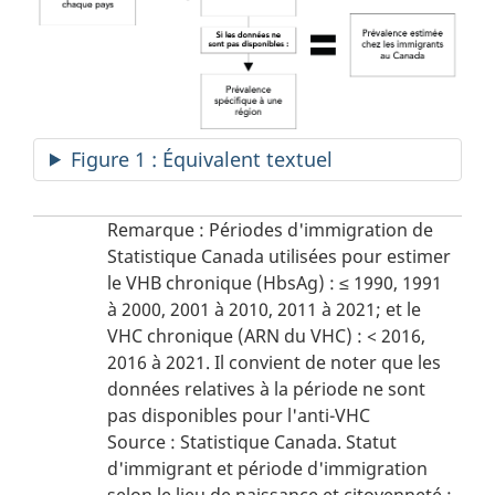
Figure 1 : Équivalent textuel
N
Remarque : Périodes d'immigration de
Statistique Canada utilisées pour estimer
o
le VHB chronique (HbsAg) : ≤ 1990, 1991
t
à 2000, 2001 à 2010, 2011 à 2021; et le
e
VHC chronique (ARN du VHC) : < 2016,
s
2016 à 2021. Il convient de noter que les
données relatives à la période ne sont
d
pas disponibles pour l'anti-VHC
e
Source : Statistique Canada. Statut
b
d'immigrant et période d'immigration
a
selon le lieu de naissance et citoyenneté :