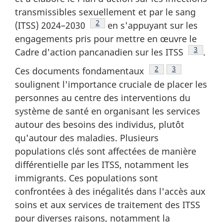
transmissibles sexuellement et par le sang
Note de bas de page
2
(ITSS) 2024–2030
en s'appuyant sur les
engagements pris pour mettre en œuvre le
Note de
3
Cadre d'action pancanadien sur les ITSS
.
Note de bas de pag
2
Note de bas d
3
Ces documents fondamentaux
soulignent l'importance cruciale de placer les
personnes au centre des interventions du
système de santé en organisant les services
autour des besoins des individus, plutôt
qu'autour des maladies. Plusieurs
populations clés sont affectées de manière
différentielle par les ITSS, notamment les
immigrants. Ces populations sont
confrontées à des inégalités dans l'accès aux
soins et aux services de traitement des ITSS
pour diverses raisons, notamment la