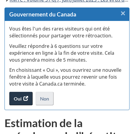
×
F
Gouvernement du Canada
:
Vous êtes l’un des rares visiteurs qui ont été
sélectionnés pour partager votre rétroaction.
S
Veuillez répondre à 6 questions sur votre
d
expérience en ligne à la fin de votre visite. Cela
vous prendra moins de 5 minutes.
si
En choisissant « Oui », vous ouvrirez une nouvelle
w
fenêtre à laquelle vous pourrez revenir une fois
votre visite à Canada.ca terminée.
(t
Oui
accéder
Non
d
au
je
.
sondage.
ne
Estimation de la
veux
pas
participer