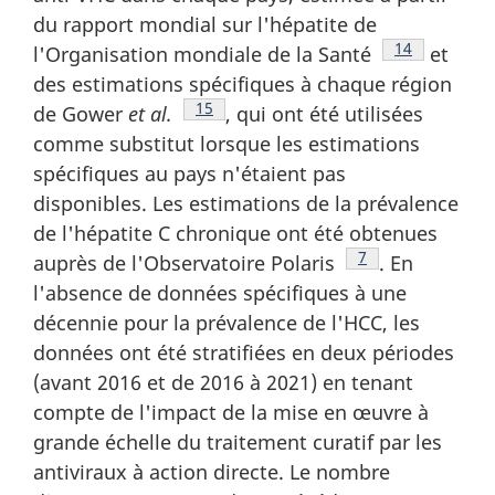
du rapport mondial sur l'hépatite de
Note de bas 
14
l'Organisation mondiale de la Santé
et
des estimations spécifiques à chaque région
Note de bas de page
15
de Gower
et al.
, qui ont été utilisées
comme substitut lorsque les estimations
spécifiques au pays n'étaient pas
disponibles. Les estimations de la prévalence
de l'hépatite C chronique ont été obtenues
Note de bas de p
7
auprès de l'Observatoire Polaris
. En
l'absence de données spécifiques à une
décennie pour la prévalence de l'HCC, les
données ont été stratifiées en deux périodes
(avant 2016 et de 2016 à 2021) en tenant
compte de l'impact de la mise en œuvre à
grande échelle du traitement curatif par les
antiviraux à action directe. Le nombre