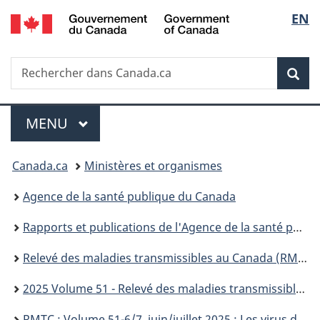
/
Sélec
EN
Passer
Passer
Passer
Passer
Government
au
au
à
à
de
of
Gestionnaire
contenu
«
la
Canada
Recherche
Rechercher
des
principal
Au
version
Rec
la
dans
Invitations
sujet
HTML
Canada.ca
du
simplifiée
langu
Menu
gouvernement
MENU
PRINCIPAL
»
Vous
Canada.ca
Ministères et organismes
êtes
Agence de la santé publique du Canada
ici :
Rapports et publications de l'Agence de la santé publique du Canada
Relevé des maladies transmissibles au Canada (RMTC)
2025 Volume 51 - Relevé des maladies transmissibles au Canada (RMTC)
RMTC : Volume 51-6/7, juin/juillet 2025 : Les virus de l'hépatite B et C au Canada