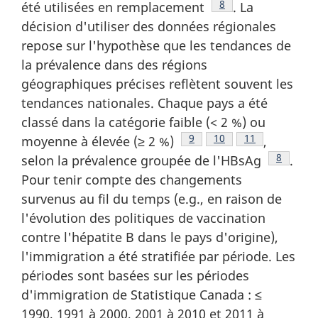
Note de bas de pag
8
été utilisées en remplacement
. La
décision d'utiliser des données régionales
repose sur l'hypothèse que les tendances de
la prévalence dans des régions
géographiques précises reflètent souvent les
tendances nationales. Chaque pays a été
classé dans la catégorie faible (< 2 %) ou
Note de bas de page
9
Note de bas de page
10
Note de bas de
11
moyenne à élevée (≥ 2 %)
,
Note de 
8
selon la prévalence groupée de l'HBsAg
.
Pour tenir compte des changements
survenus au fil du temps (e.g., en raison de
l'évolution des politiques de vaccination
contre l'hépatite B dans le pays d'origine),
l'immigration a été stratifiée par période. Les
périodes sont basées sur les périodes
d'immigration de Statistique Canada : ≤
1990, 1991 à 2000, 2001 à 2010 et 2011 à