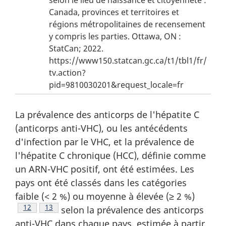
s
Canada, provinces et territoires et
régions métropolitaines de recensement
d
y compris les parties. Ottawa, ON :
e
StatCan; 2022.
p
https://www150.statcan.gc.ca/t1/tbl1/fr/
a
tv.action?
g
pid=9810030201&request_locale=fr
e
f
La prévalence des anticorps de l'hépatite C
(anticorps anti-VHC), ou les antécédents
i
d'infection par le VHC, et la prévalence de
g
l'hépatite C chronique (HCC), définie comme
u
un ARN-VHC positif, ont été estimées. Les
r
pays ont été classés dans les catégories
e
faible (< 2 %) ou moyenne à élevée (≥ 2 %)
Note de bas de page
12
Note de bas de page
13
selon la prévalence des anticorps
1
anti-VHC dans chaque pays, estimée à partir