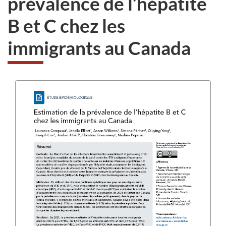
prévalence de l’hépatite
au
B et C chez les
sondage
du
immigrants au Canada
site
web,