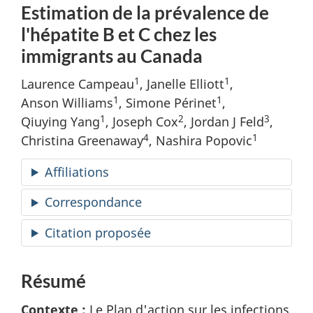
Estimation de la prévalence de
l'hépatite B et C chez les
immigrants au Canada
1
1
Laurence Campeau
, Janelle Elliott
,
1
1
Anson Williams
, Simone Périnet
,
1
2
3
Qiuying Yang
, Joseph Cox
, Jordan J Feld
,
4
1
Christina Greenaway
, Nashira Popovic
Affiliations
Correspondance
Citation proposée
Résumé
Contexte :
Le Plan d'action sur les infections