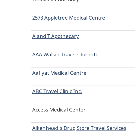
Centres
de
2573 Appletree Medical Centre
vaccination
contre
A and T Apothecary
la
fièvre
AAA Walkin Travel - Toronto
jaune
-
ON
Aafiyat Medical Centre
ABC Travel Clinic Inc.
Access Medical Center
Aikenhead's Drug Store Travel Services