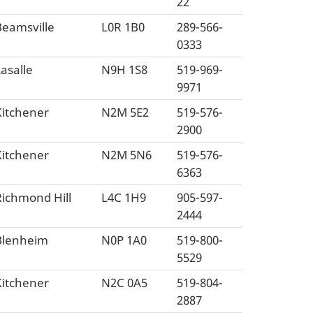
22
Beamsville
L0R 1B0
289-566-
0333
asalle
N9H 1S8
519-969-
9971
Kitchener
N2M 5E2
519-576-
2900
Kitchener
N2M 5N6
519-576-
6363
Richmond Hill
L4C 1H9
905-597-
2444
Blenheim
N0P 1A0
519-800-
5529
Kitchener
N2C 0A5
519-804-
2887