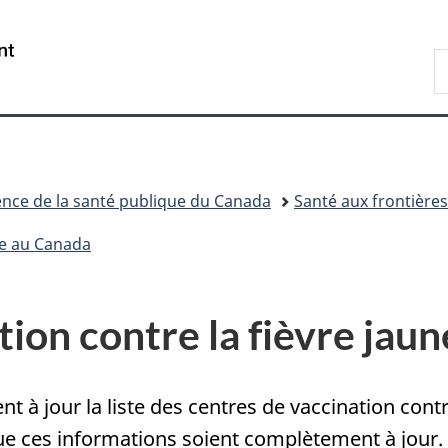
Passer
Passer
Passer
au
à
à
/
R
contenu
«
la
Government
d
principal
Au
version
of
C
sujet
HTML
Canada
du
simplifiée
gouvernement
»
nce de la santé publique du Canada
Santé aux frontières
ne au Canada
ion contre la fièvre jau
 à jour la liste des centres de vaccination contre
e ces informations soient complètement à jour. V