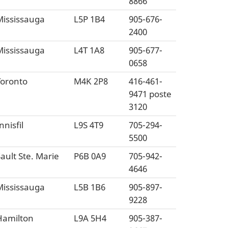
8866
Mississauga
L5P 1B4
905-676-
2400
Mississauga
L4T 1A8
905-677-
0658
Toronto
M4K 2P8
416-461-
9471 poste
3120
nnisfil
L9S 4T9
705-294-
5500
ault Ste. Marie
P6B 0A9
705-942-
4646
Mississauga
L5B 1B6
905-897-
9228
Hamilton
L9A 5H4
905-387-