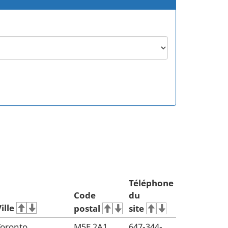
Téléphone
Code
du
ille
postal
site
Toronto
M5E 2A1
647-344-