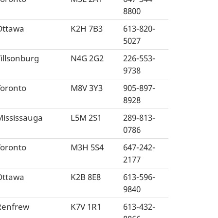
8800
Ottawa
K2H 7B3
613-820-
5027
illsonburg
N4G 2G2
226-553-
9738
Toronto
M8V 3Y3
905-897-
8928
Mississauga
L5M 2S1
289-813-
0786
Toronto
M3H 5S4
647-242-
2177
Ottawa
K2B 8E8
613-596-
9840
Renfrew
K7V 1R1
613-432-