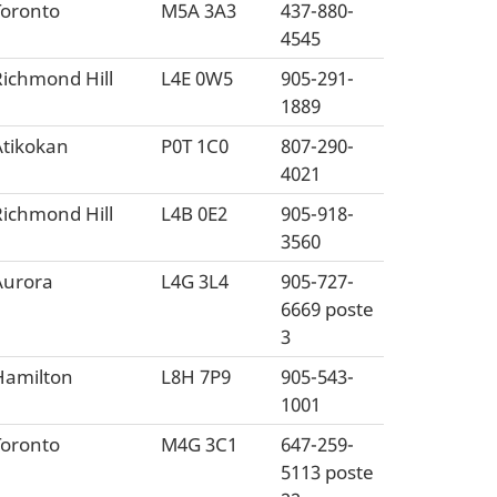
Toronto
M5A 3A3
437-880-
4545
Richmond Hill
L4E 0W5
905-291-
1889
Atikokan
P0T 1C0
807-290-
4021
Richmond Hill
L4B 0E2
905-918-
3560
Aurora
L4G 3L4
905-727-
6669 poste
3
Hamilton
L8H 7P9
905-543-
1001
Toronto
M4G 3C1
647-259-
5113 poste