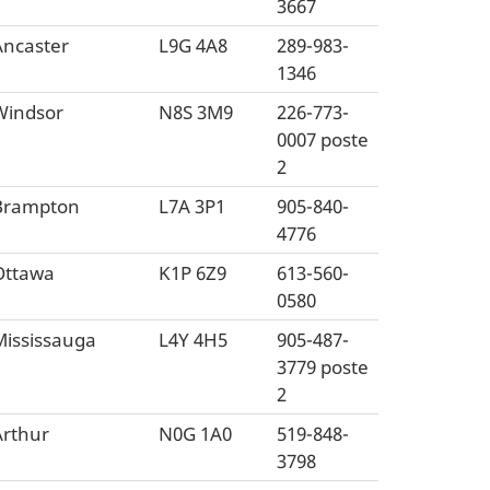
3667
Ancaster
L9G 4A8
289-983-
1346
Windsor
N8S 3M9
226-773-
0007 poste
2
Brampton
L7A 3P1
905-840-
4776
Ottawa
K1P 6Z9
613-560-
0580
Mississauga
L4Y 4H5
905-487-
3779 poste
2
Arthur
N0G 1A0
519-848-
3798