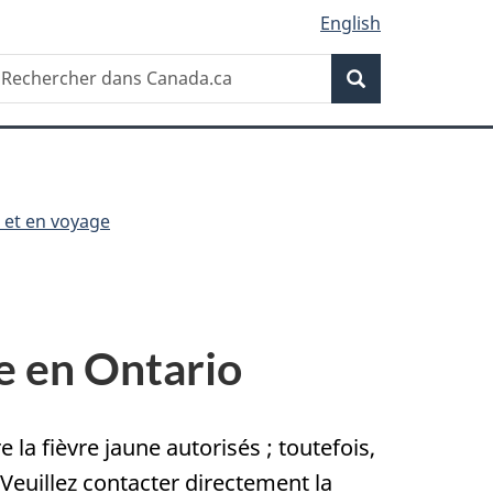
English
Recherche
echercher
Recherche
ans
anada.ca
 et en voyage
ne en Ontario
 la fièvre jaune autorisés ; toutefois,
euillez contacter directement la