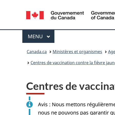
Sélection
de
la
Menu
MENU
PRINCIPAL
langue
Vous
Canada.ca
Ministères et organismes
Age
êtes
Centres de vaccination contre la fièvre jau
ici :
Centres de vaccinat
Avis : Nous mettons régulièrement
nous ne pouvons pas garantir qu