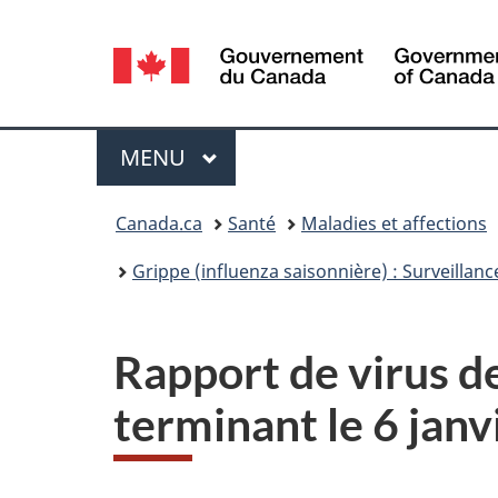
Sélection
de
la
Menu
MENU
PRINCIPAL
langue
Vous
Canada.ca
Santé
Maladies et affections
êtes
Grippe (influenza saisonnière) : Surveillanc
ici :
Rapport de virus de
terminant le 6 jan