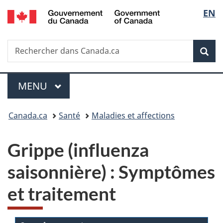
/
Sélec
EN
Passer
Passer
Passer
Government
au
à
à
de
of
contenu
«
la
Canada
Recherche
Rechercher
principal
Au
version
Rec
la
dans
sujet
HTML
Canada.ca
du
simplifiée
langu
Menu
gouvernement
MENU
PRINCIPAL
»
Vous
Canada.ca
Santé
Maladies et affections
êtes
Grippe (influenza
ici :
saisonnière) : Symptômes
et traitement