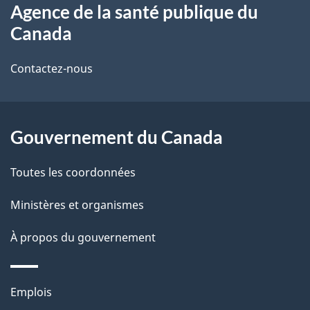
s
t
Agence de la santé publique du
propos
r
d
Canada
de
e
e
r
Contactez-nous
ce
l
é
site
t
a
r
Gouvernement du Canada
p
o
Toutes les coordonnées
a
a
c
g
Ministères et organismes
t
e
À propos du gouvernement
i
o
n
Thèmes
Emplois
s