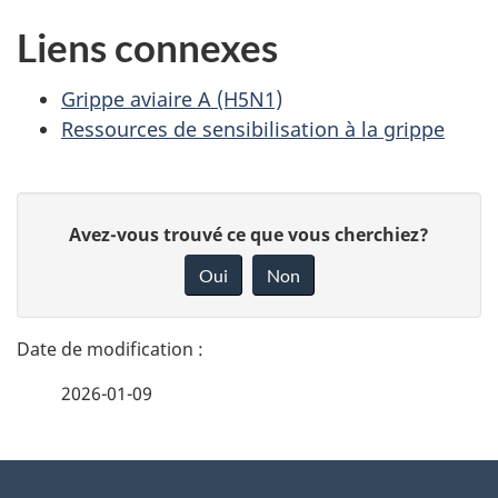
Liens connexes
Grippe aviaire A (H5N1)
Ressources de sensibilisation à la grippe
D
D
Avez-vous trouvé ce que vous cherchiez?
é
o
Oui
Non
n
t
n
a
e
2026-01-09
i
z
v
l
o
À