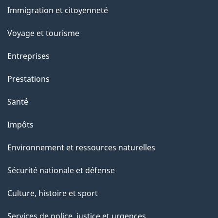
et
u
Immigration et citoyenneté
sujets
r
Voyage et tourisme
c
e
Entreprises
t
Prestations
t
e
Santé
p
Impôts
a
g
Environnement et ressources naturelles
e
Sécurité nationale et défense
Culture, histoire et sport
Services de police, justice et urgences