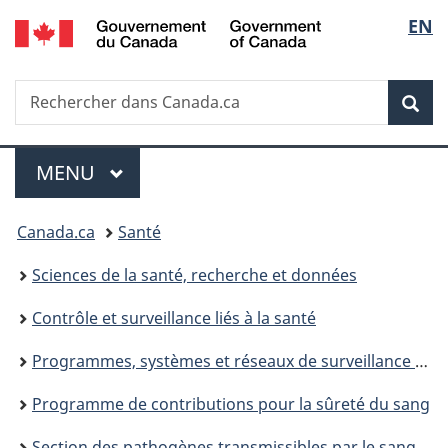
/
Sélec
EN
Passer
Passer
Passer
Government
au
à
à
de
of
contenu
«
la
Canada
Recherche
Rechercher
principal
Au
version
Rec
la
dans
sujet
HTML
Canada.ca
du
simplifiée
langu
Menu
gouvernement
MENU
PRINCIPAL
»
Vous
Canada.ca
Santé
êtes
Sciences de la santé, recherche et données
ici :
Contrôle et surveillance liés à la santé
Programmes, systèmes et réseaux de surveillance de la santé publique : Agence de la santé publique du Canada
Programme de contributions pour la sûreté du sang
Section des pathogènes transmissibles par le sang — Agence de la santé publique du Canada