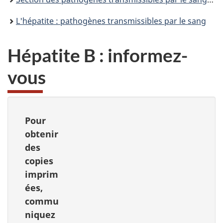
L'hépatite : pathogènes transmissibles par le sang
Hépatite B : informez-
vous
Pour
obtenir
des
copies
imprim
ées,
commu
niquez