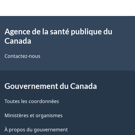
t
À
a
Agence de la santé publique du
propos
i
Canada
de
l
Contactez-nous
ce
s
site
d
Gouvernement du Canada
e
l
Toutes les coordonnées
a
Ministères et organismes
p
À propos du gouvernement