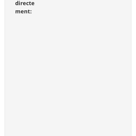
directe
ment:
Hépatite B : informez-vous
Version
PDF
(141
KB
- 1 page)
Cat. : HP40-51/2014F-PDF
ISBN : 978-0-660-22452-7