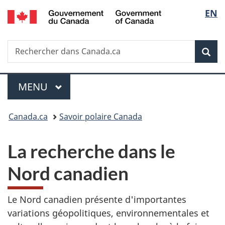
/
Sélec
EN
Passer
Passer
Passer
Government
au
à
à
de
of
contenu
«
la
Canada
Recherche
Rechercher
principal
Au
version
Rec
la
dans
sujet
HTML
Canada.ca
du
simplifiée
langu
Menu
gouvernement
MENU
PRINCIPAL
»
Vous
Canada.ca
Savoir polaire Canada
êtes
La recherche dans le
ici :
Nord canadien
Le Nord canadien présente d'importantes
variations géopolitiques, environnementales et