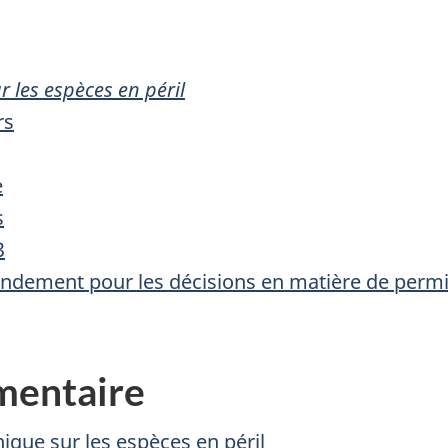
ur les espèces en péril
rs
e
s
3
endement pour les décisions en matière de permis
mentaire
que sur les espèces en péril