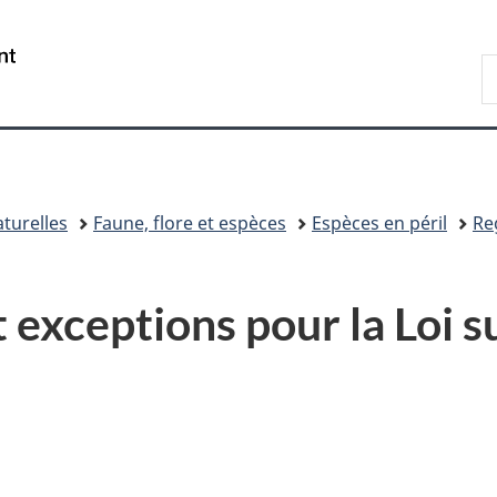
Passer
Passer
Passer
au
à
à
/
R
contenu
«
la
Government
d
principal
Au
version
of
C
sujet
HTML
Canada
du
simplifiée
gouvernement
»
turelles
Faune, flore et espèces
Espèces en péril
Re
 exceptions pour la Loi s