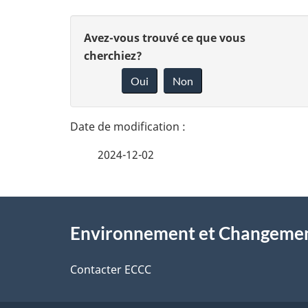
D
D
Avez-vous trouvé ce que vous
é
cherchiez?
o
Oui
Non
t
n
n
a
e
i
2024-12-02
z
l
v
À
s
o
Environnement et Changemen
propos
d
t
de
Contacter ECCC
r
e