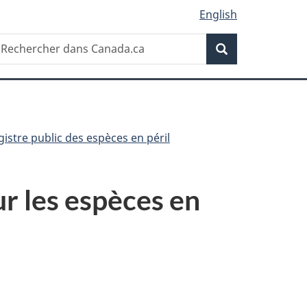
English
Recherche
echercher
Recherche
ans
anada.ca
gistre public des espèces en péril
ur les espèces en