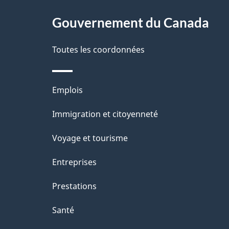
ce
e
l
r
site
Gouvernement du Canada
a
é
Toutes les coordonnées
p
t
a
r
Thèmes
Emplois
o
g
et
Immigration et citoyenneté
a
e
sujets
c
Voyage et tourisme
t
Entreprises
i
Prestations
o
Santé
n