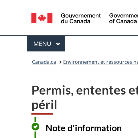
Sélection
de
la
Menu
MENU
PRINCIPAL
langue
Vous
Canada.ca
Environnement et ressources na
êtes
ici :
Permis, ententes et
péril
Note d'information