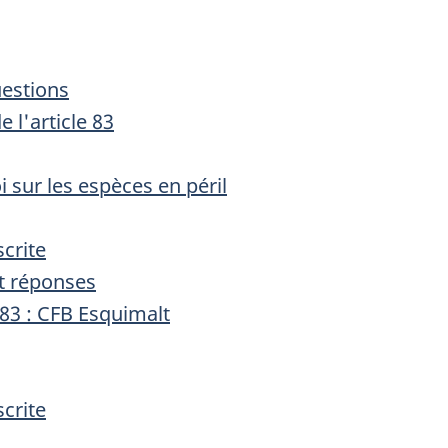
uestions
 l'article 83
 sur les espèces en péril
crite
et réponses
 83 : CFB Esquimalt
crite