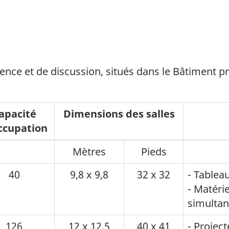
rence et de discussion, situés dans le Bâtiment p
apacité
Dimensions des salles
ccupation
Mètres
Pieds
40
9,8 x 9,8
32 x 32
- Tableau
- Matérie
simulta
126
12 x 12,5
40 x 41
- Projec