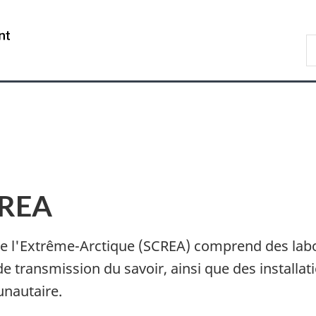
Passer
Passer
Passer
au
à
à
/
R
contenu
«
la
Government
d
principal
Au
version
of
C
sujet
HTML
Canada
du
simplifiée
gouvernement
»
SCREA
de l'Extrême-Arctique (SCREA) comprend des labo
transmission du savoir, ainsi que des installati
unautaire.