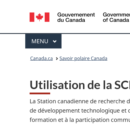
Sélection
de
la
Menu
MENU
PRINCIPAL
langue
Vous
Canada.ca
Savoir polaire Canada
êtes
ici :
Utilisation de la 
La Station canadienne de recherche 
de développement technologique et de 
formation et à la participation comm