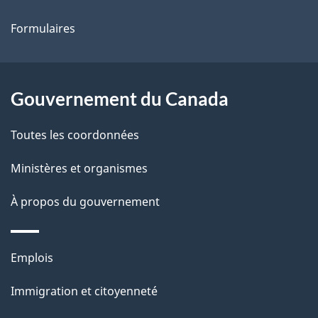
ce
s
Formulaires
site
d
e
l
Gouvernement du Canada
a
Toutes les coordonnées
p
Ministères et organismes
a
À propos du gouvernement
g
e
Thèmes
Emplois
et
Immigration et citoyenneté
sujets