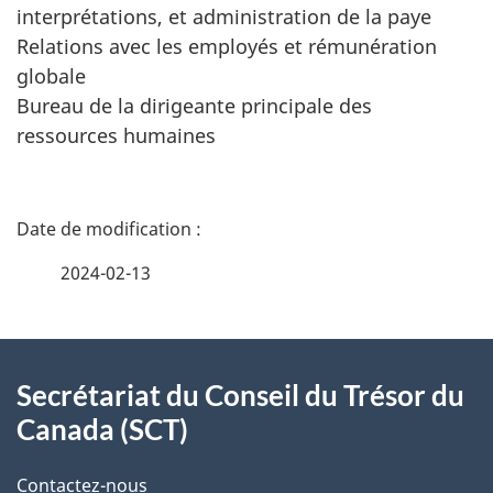
interprétations, et administration de la paye
Relations avec les employés et rémunération
globale
Bureau de la dirigeante principale des
ressources humaines
D
é
2024-02-13
t
À
a
Secrétariat du Conseil du Trésor du
propos
i
Canada (SCT)
de
l
Contactez-nous