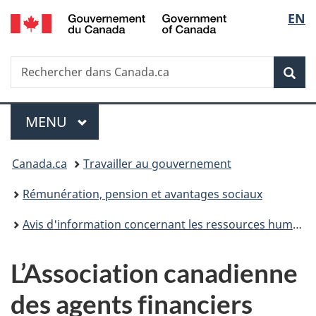
/
Sélec
EN
Passer
Passer
Passer
Government
au
à
à
de
of
contenu
«
la
Canada
Recherche
Rechercher
principal
Au
version
Rec
la
dans
sujet
HTML
Canada.ca
du
simplifiée
langu
Menu
gouvernement
MENU
PRINCIPAL
»
Vous
Canada.ca
Travailler au gouvernement
êtes
Rémunération, pension et avantages sociaux
ici :
Avis d'information concernant les ressources humaines
L’Association canadienne
des agents financiers