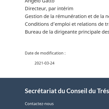
Angelo Gatto
Directeur, par intérim
Gestion de la rémunération et de la n
Conditions d’emploi et relations de tr
Bureau de la dirigeante principale d
D
é
2021-03-24
t
À
a
Secrétariat du Conseil du Tré
propos
i
de
Contactez-nous