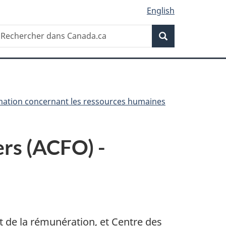
English
Recherche
echercher
Recherche
ans
anada.ca
rmation concernant les ressources humaines
ers (ACFO) -
t de la rémunération, et Centre des