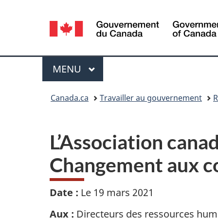
Sélection
de
la
Menu
MENU
PRINCIPAL
langue
Vous
Canada.ca
Travailler au gouvernement
R
êtes
ici :
L’Association cana
Changement aux co
Date :
Le 19 mars 2021
Aux :
Directeurs des ressources humai