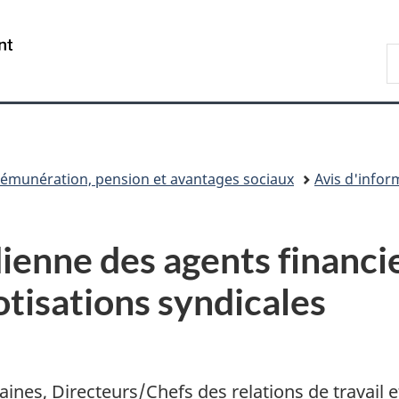
Passer
Passer
Passer
au
à
à
/
R
contenu
«
la
Government
d
principal
Au
version
of
C
sujet
HTML
Canada
du
simplifiée
gouvernement
»
émunération, pension et avantages sociaux
Avis d'info
dienne des agents financi
tisations syndicales
nes, Directeurs/Chefs des relations de travail e