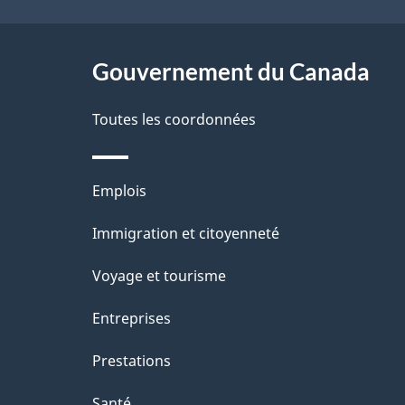
l
ce
s
site
Gouvernement du Canada
d
e
Toutes les coordonnées
l
Thèmes
Emplois
a
et
Immigration et citoyenneté
p
sujets
Voyage et tourisme
a
Entreprises
g
Prestations
e
Santé