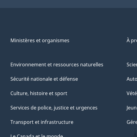
Ministères et organismes
À p
Environnement et ressources naturelles
Scie
Sécurité nationale et défense
Aut
Culture, histoire et sport
Vété
Services de police, justice et urgences
Jeun
Transport et infrastructure
Gére
Le Canada et le monde