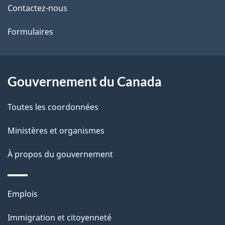
Contactez-nous
ce
s
Formulaires
site
d
e
l
Gouvernement du Canada
a
Toutes les coordonnées
p
Ministères et organismes
a
À propos du gouvernement
g
e
Thèmes
Emplois
et
Immigration et citoyenneté
sujets