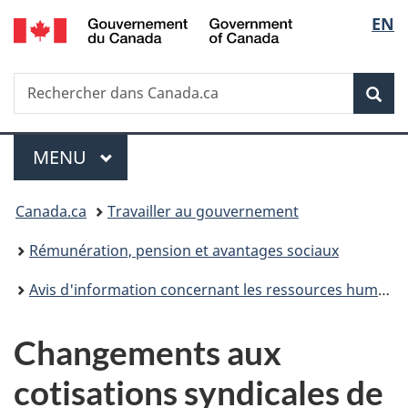
/
Sélec
EN
Passer
Passer
Passer
Government
au
à
à
de
of
contenu
«
la
Canada
Recherche
Rechercher
principal
Au
version
Rec
la
dans
sujet
HTML
Canada.ca
du
simplifiée
langu
Menu
gouvernement
MENU
PRINCIPAL
»
Vous
Canada.ca
Travailler au gouvernement
êtes
Rémunération, pension et avantages sociaux
ici :
Avis d'information concernant les ressources humaines
Changements aux
cotisations syndicales de