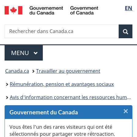
/
Sélec
EN
Passer
Passer
Passer
Passer
Government
au
au
à
à
de
of
Gestionnaire
contenu
«
la
Canada
Recherche
Rechercher
des
principal
Au
version
Rec
la
dans
Invitations
sujet
HTML
Canada.ca
du
simplifiée
langu
Menu
gouvernement
MENU
PRINCIPAL
»
Vous
Canada.ca
Travailler au gouvernement
êtes
Rémunération, pension et avantages sociaux
ici :
Avis d'information concernant les ressources humaines
×
F
Gouvernement du Canada
:
Vous êtes l’un des rares visiteurs qui ont été
sélectionnés pour partager votre rétroaction.