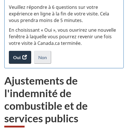
S
Veuillez répondre à 6 questions sur votre
d
expérience en ligne à la fin de votre visite. Cela
vous prendra moins de 5 minutes.
si
En choisissant « Oui », vous ouvrirez une nouvelle
w
fenêtre à laquelle vous pourrez revenir une fois
votre visite à Canada.ca terminée.
(t
Oui
accéder
Non
d
au
je
.
sondage.
ne
Ajustements de
veux
pas
l'indemnité de
participer
au
combustible et de
sondage
du
services publics
site
web,