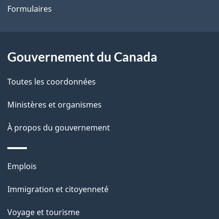
Formulaires
site
d
e
l
Gouvernement du Canada
a
Toutes les coordonnées
p
Ministères et organismes
a
À propos du gouvernement
g
e
Thèmes
Emplois
et
Immigration et citoyenneté
sujets
Voyage et tourisme