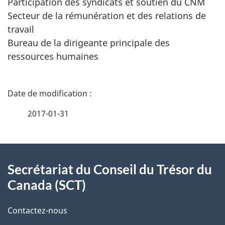
Participation des syndicats et soutien du CNM
Secteur de la rémunération et des relations de
travail
Bureau de la dirigeante principale des
ressources humaines
D
é
2017-01-31
t
À
a
Secrétariat du Conseil du Trésor du
propos
i
Canada (SCT)
de
l
Contactez-nous
ce
s