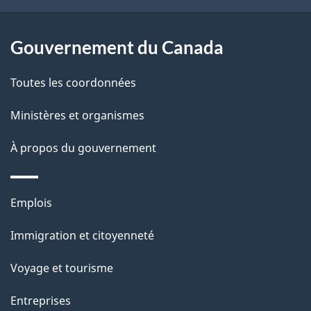
e
l
Gouvernement du Canada
a
Toutes les coordonnées
p
Ministères et organismes
a
À propos du gouvernement
g
e
Thèmes
Emplois
et
Immigration et citoyenneté
sujets
Voyage et tourisme
Entreprises