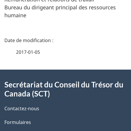
Bureau du dirigeant principal des ressources
humaine
D
é
2017-01-05
t
À
a
Secrétariat du Conseil du Trésor du
propos
i
Canada (SCT)
de
l
Contactez-nous
ce
s
Formulaires
site
d