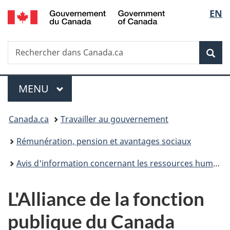
/
Sélec
EN
Passer
Passer
Passer
Government
au
à
à
de
of
contenu
«
la
Canada
Recherche
Rechercher
principal
Au
version
Rec
la
dans
sujet
HTML
Canada.ca
du
simplifiée
langu
Menu
gouvernement
MENU
PRINCIPAL
»
Vous
Canada.ca
Travailler au gouvernement
êtes
Rémunération, pension et avantages sociaux
ici :
Avis d'information concernant les ressources humaines
L'Alliance de la fonction
publique du Canada