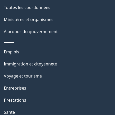
a
Toutes les coordonnées
p
Ministères et organismes
a
À propos du gouvernement
g
e
Thèmes
Emplois
et
Immigration et citoyenneté
sujets
Voyage et tourisme
Entreprises
Prestations
Santé