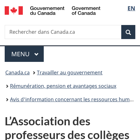
/
Sélec
EN
Passer
Passer
Passer
Government
au
à
à
de
of
contenu
«
la
Canada
Recherche
Rechercher
principal
Au
version
Rec
la
dans
sujet
HTML
Canada.ca
du
simplifiée
langu
Menu
gouvernement
MENU
PRINCIPAL
»
Vous
Canada.ca
Travailler au gouvernement
êtes
Rémunération, pension et avantages sociaux
ici :
Avis d'information concernant les ressources humaines
L’Association des
professeurs des collèges