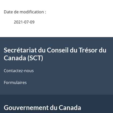
D
é
2021-07-09
t
À
a
Secrétariat du Conseil du Trésor du
propos
i
Canada (SCT)
de
l
Contactez-nous
ce
s
Formulaires
site
d
e
l
Gouvernement du Canada