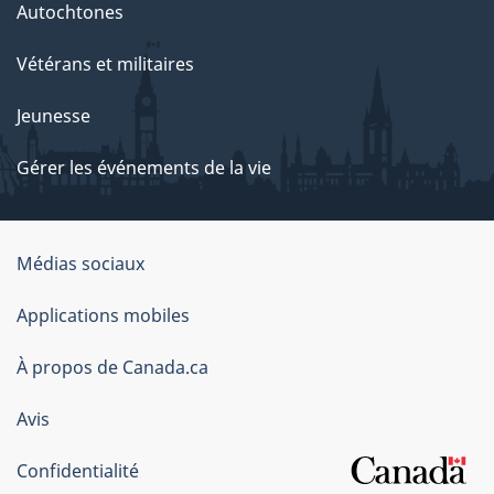
Autochtones
Vétérans et militaires
Jeunesse
Gérer les événements de la vie
Organisation
Médias sociaux
du
Applications mobiles
gouvernement
du
À propos de Canada.ca
Canada
Avis
Confidentialité