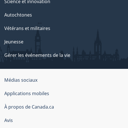
Science et innovation
Autochtones
Vétérans et militaires
Jeunesse
Gérer les événements de la vie
Organisation
Médias sociaux
du
Applications mobiles
gouvernement
du
À propos de Canada.ca
Canada
Avis