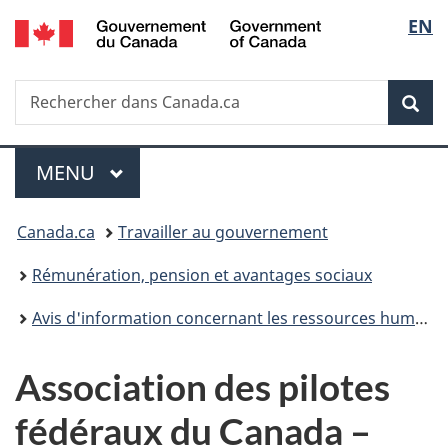
/
Sélec
EN
Passer
Passer
Passer
Government
au
à
à
de
of
contenu
«
la
Canada
Recherche
Rechercher
principal
Au
version
Rec
la
dans
sujet
HTML
Canada.ca
du
simplifiée
langu
Menu
gouvernement
MENU
PRINCIPAL
»
Vous
Canada.ca
Travailler au gouvernement
êtes
Rémunération, pension et avantages sociaux
ici :
Avis d'information concernant les ressources humaines
Association des pilotes
fédéraux du Canada –