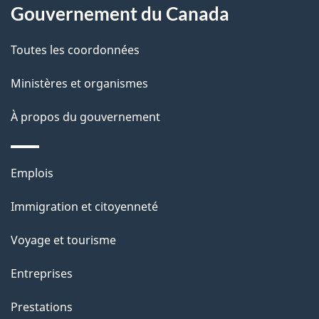
l
Gouvernement du Canada
a
Toutes les coordonnées
p
Ministères et organismes
a
À propos du gouvernement
g
e
Thèmes
Emplois
et
Immigration et citoyenneté
sujets
Voyage et tourisme
Entreprises
Prestations