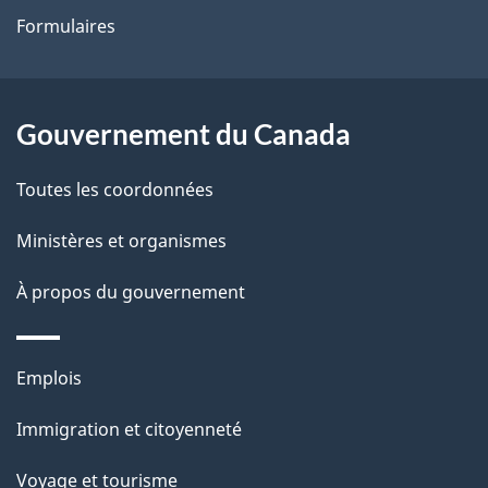
Formulaires
site
d
e
l
Gouvernement du Canada
a
Toutes les coordonnées
p
Ministères et organismes
a
À propos du gouvernement
g
e
Thèmes
Emplois
et
Immigration et citoyenneté
sujets
Voyage et tourisme