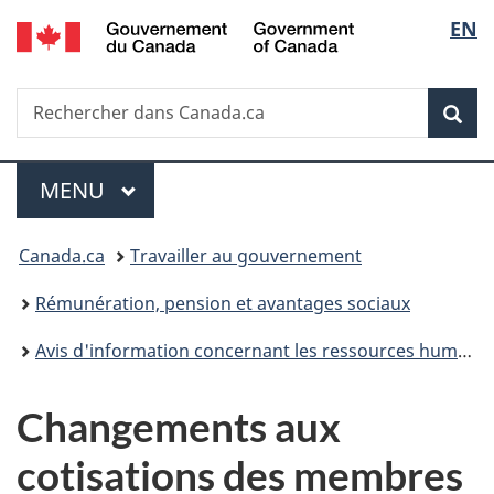
/
Sélec
EN
Passer
Passer
Passer
Government
au
à
à
de
of
contenu
«
la
Canada
Recherche
Rechercher
principal
Au
version
Rec
la
dans
sujet
HTML
Canada.ca
du
simplifiée
langu
Menu
gouvernement
MENU
PRINCIPAL
»
Vous
Canada.ca
Travailler au gouvernement
êtes
Rémunération, pension et avantages sociaux
ici :
Avis d'information concernant les ressources humaines
Changements aux
cotisations des membres