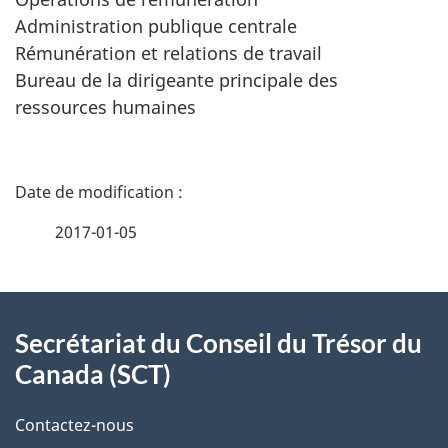
Administration publique centrale
Rémunération et relations de travail
Bureau de la dirigeante principale des
ressources humaines
D
é
2017-01-05
t
À
a
Secrétariat du Conseil du Trésor du
propos
i
Canada (SCT)
de
l
Contactez-nous
ce
s