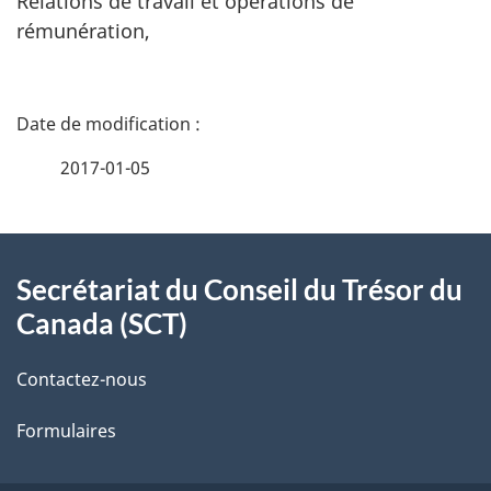
Relations de travail et opérations de
rémunération,
D
é
2017-01-05
t
À
a
Secrétariat du Conseil du Trésor du
propos
i
Canada (SCT)
de
l
Contactez-nous
ce
s
Formulaires
site
d