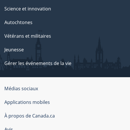
Science et innovation
Autochtones
Vétérans et militaires
Jeunesse
Gérer les événements de la vie
Organisation
Médias sociaux
du
Applications mobiles
gouvernement
du
À propos de Canada.ca
Canada
Avis