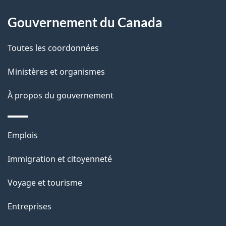
e
l
Gouvernement du Canada
a
Toutes les coordonnées
p
Ministères et organismes
a
À propos du gouvernement
g
e
Thèmes
Emplois
et
Immigration et citoyenneté
sujets
Voyage et tourisme
Entreprises