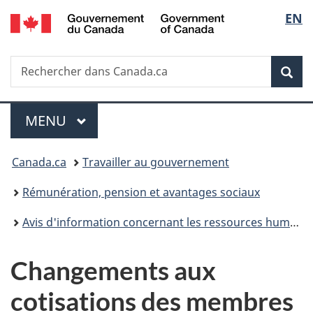
/
Sélec
EN
Passer
Passer
Passer
Government
au
à
à
de
of
contenu
«
la
Canada
Recherche
Rechercher
principal
Au
version
Rec
la
dans
sujet
HTML
Canada.ca
du
simplifiée
langu
Menu
gouvernement
MENU
PRINCIPAL
»
Vous
Canada.ca
Travailler au gouvernement
êtes
Rémunération, pension et avantages sociaux
ici :
Avis d'information concernant les ressources humaines
Changements aux
cotisations des membres