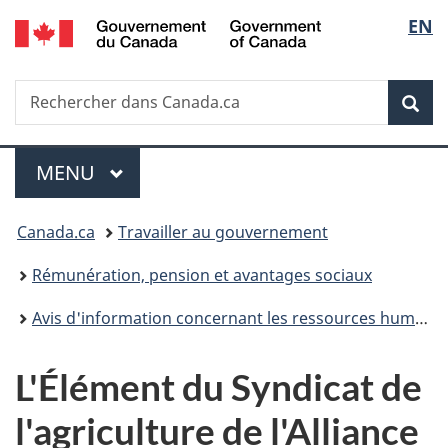
/
Sélec
EN
Passer
Passer
Passer
Government
au
à
à
de
of
contenu
«
la
Canada
Recherche
Rechercher
principal
Au
version
Rec
la
dans
sujet
HTML
Canada.ca
du
simplifiée
langu
Menu
gouvernement
MENU
PRINCIPAL
»
Vous
Canada.ca
Travailler au gouvernement
êtes
Rémunération, pension et avantages sociaux
ici :
Avis d'information concernant les ressources humaines
L'Élément du Syndicat de
l'agriculture de l'Alliance