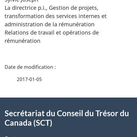
La directrice p.i., Gestion de projets,
transformation des services internes et
administration de la rémunération
Relations de travail et opérations de
rémunération
D
é
2017-01-05
t
À
a
Secrétariat du Conseil du Trésor du
propos
i
Canada (SCT)
de
l