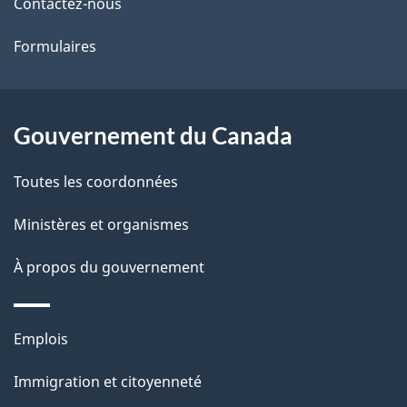
Contactez-nous
ce
s
Formulaires
site
d
e
l
Gouvernement du Canada
a
Toutes les coordonnées
p
Ministères et organismes
a
À propos du gouvernement
g
e
Thèmes
Emplois
et
Immigration et citoyenneté
sujets