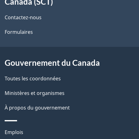
Canada (SCT)
de
l
Contactez-nous
ce
s
Formulaires
site
d
e
l
Gouvernement du Canada
a
Toutes les coordonnées
p
Ministères et organismes
a
À propos du gouvernement
g
e
Thèmes
Emplois