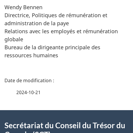
Wendy Bennen
Directrice, Politiques de rémunération et
administration de la paye
Relations avec les employés et rémunération
globale
Bureau de la dirigeante principale des
ressources humaines
D
é
2024-10-21
t
À
a
Secrétariat du Conseil du Trésor du
propos
i