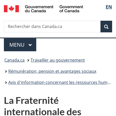
/
Sélec
EN
Passer
Passer
Passer
Government
au
à
à
de
of
contenu
«
la
Canada
Recherche
Rechercher
principal
Au
version
Rec
la
dans
sujet
HTML
Canada.ca
du
simplifiée
langu
Menu
gouvernement
MENU
PRINCIPAL
»
Vous
Canada.ca
Travailler au gouvernement
êtes
Rémunération, pension et avantages sociaux
ici :
Avis d'information concernant les ressources humaines
La Fraternité
internationale des