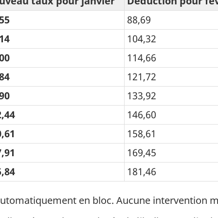
uveau taux pour janvier
Déduction pour févr
55
88,69
14
104,32
00
114,66
84
121,72
90
133,92
2,44
146,60
0,61
158,61
7,91
169,45
5,84
181,46
utomatiquement en bloc. Aucune intervention min