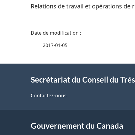
Relations de travail et opérations de
D
é
2017-01-05
t
À
a
Secrétariat du Conseil du Tré
propos
i
de
Contactez-nous
l
ce
s
site
Gouvernement du Canada
d