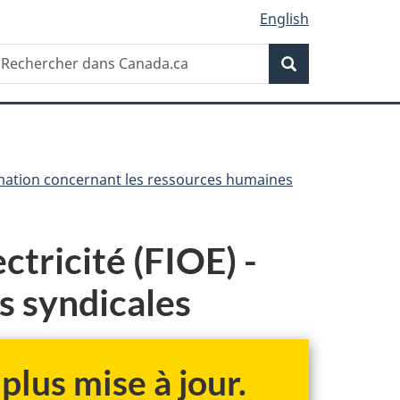
English
Recherche
echercher
Recherche
ans
anada.ca
rmation concernant les ressources humaines
ctricité (FIOE) -
s syndicales
plus mise à jour.