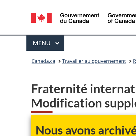
Sélection
de
la
Menu
MENU
PRINCIPAL
langue
Vous
Canada.ca
Travailler au gouvernement
R
êtes
ici :
Fraternité internat
Modification suppl
Nous avons archivé 