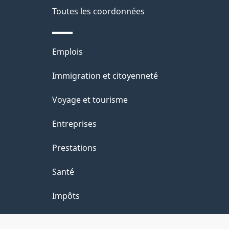
e
Toutes les coordonnées
l
Thèmes
Emplois
a
et
Immigration et citoyenneté
p
sujets
Voyage et tourisme
a
Entreprises
g
Prestations
e
Santé
Impôts