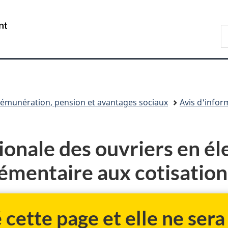
Passer
Passer
Passer
au
à
à
/
R
contenu
«
la
Government
d
principal
Au
version
of
C
sujet
HTML
Canada
du
simplifiée
gouvernement
»
émunération, pension et avantages sociaux
Avis d'info
ionale des ouvriers en éle
émentaire aux cotisation
cette page et elle ne sera 