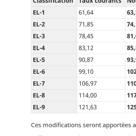
Classification
Taux courants
No
EL-1
61,64
63,
EL-2
71,85
74,
EL-3
78,45
81,
EL-4
83,12
85,
EL-5
90,87
93,
EL-6
99,10
10
EL-7
106,97
11
EL-8
114,00
11
EL-9
121,63
12
Ces modifications seront apportées a