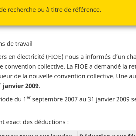
de recherche ou à titre de référence.
s de travail
iers en électricité (FIOE) nous a informés d’un c
lle convention collective. La FIOE a demandé la r
gueur de la nouvelle convention collective. Une 
r
janvier 2009
.
er
ériode du
1
septembre 2007
au
31 janvier 2009
se
nt exact des déductions :