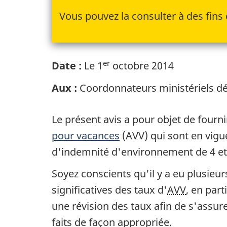
Vous pouvez la consulter à des fins 
er
Date :
Le 1
octobre 2014
Aux :
Coordonnateurs ministériels dés
Le présent avis a pour objet de four
pour vacances
(AVV) qui sont en vigue
d'indemnité d'environnement de 4 et 5 
Soyez conscients qu'il y a eu plusieu
significatives des taux d'
AVV
, en part
une révision des taux afin de s'assur
faits de façon appropriée.