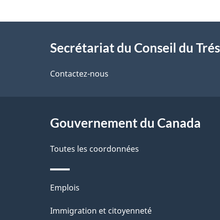
t
À
a
Secrétariat du Conseil du Tré
propos
i
de
Contactez-nous
l
ce
s
site
Gouvernement du Canada
d
e
Toutes les coordonnées
l
Thèmes
Emplois
a
et
Immigration et citoyenneté