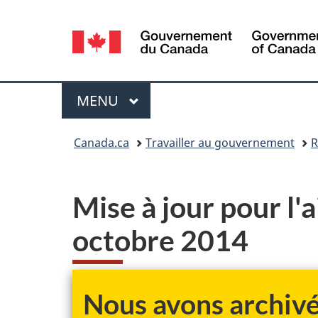
Sélection
de
la
Menu
MENU
PRINCIPAL
langue
Vous
Canada.ca
Travailler au gouvernement
R
êtes
ici :
Mise à jour pour l'
octobre 2014
Nous avons archivé 