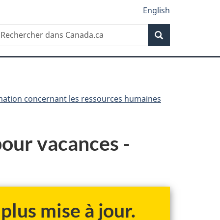
English
Recherche
echercher
Recherche
ans
anada.ca
rmation concernant les ressources humaines
 pour vacances -
plus mise à jour.