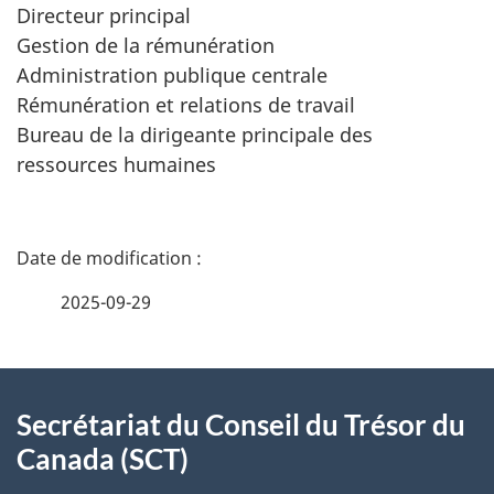
Directeur principal
Gestion de la rémunération
Administration publique centrale
Rémunération et relations de travail
Bureau de la dirigeante principale des
ressources humaines
D
é
2025-09-29
t
À
a
Secrétariat du Conseil du Trésor du
propos
i
Canada (SCT)
de
l