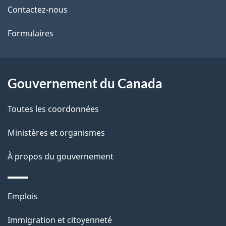
Contactez-nous
ce
s
Formulaires
site
d
e
l
Gouvernement du Canada
a
Toutes les coordonnées
p
Ministères et organismes
a
À propos du gouvernement
g
e
Thèmes
Emplois
et
Immigration et citoyenneté
sujets