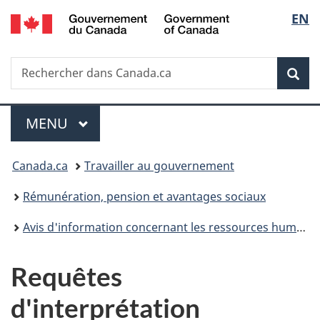
/
Sélec
EN
Passer
Passer
Passer
Government
au
à
à
de
of
contenu
«
la
Canada
Recherche
Rechercher
principal
Au
version
Rec
la
dans
sujet
HTML
Canada.ca
du
simplifiée
langu
Menu
gouvernement
MENU
PRINCIPAL
»
Vous
Canada.ca
Travailler au gouvernement
êtes
Rémunération, pension et avantages sociaux
ici :
Avis d'information concernant les ressources humaines
Requêtes
d'interprétation