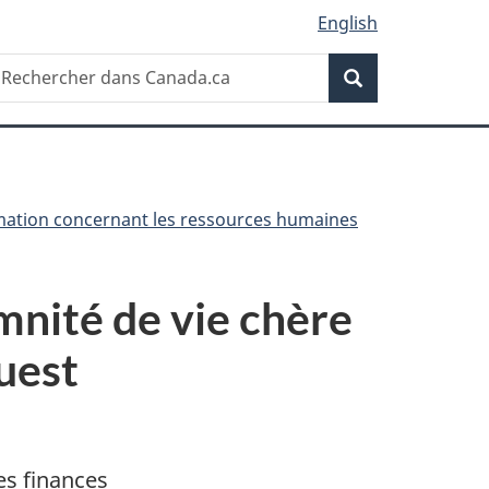
English
Recherche
echercher
Recherche
ans
anada.ca
rmation concernant les ressources humaines
emnité de vie chère
uest
es finances