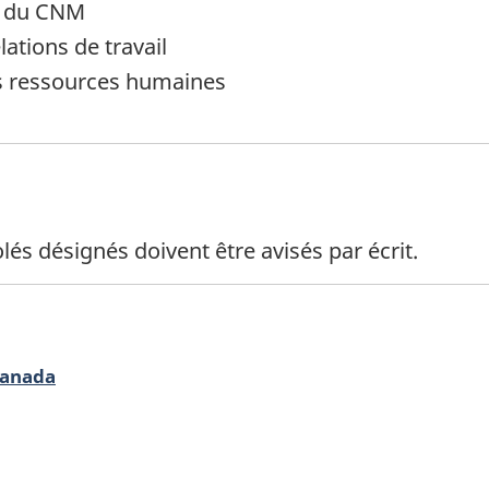
en du CNM
ations de travail
es ressources humaines
e
 bas de page
és désignés doivent être avisés par écrit.
Canada