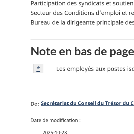
Participation des syndicats et souti
Secteur des Conditions d’emploi et rel
Bureau de la dirigeante principale d
Note en bas de pag
Note
Retour à la référence de la note en
*
Les employés aux postes isol
en
bas
de
D
page
Secrétariat du Conseil du Trésor du 
De :
é
1
t
2025-10-28