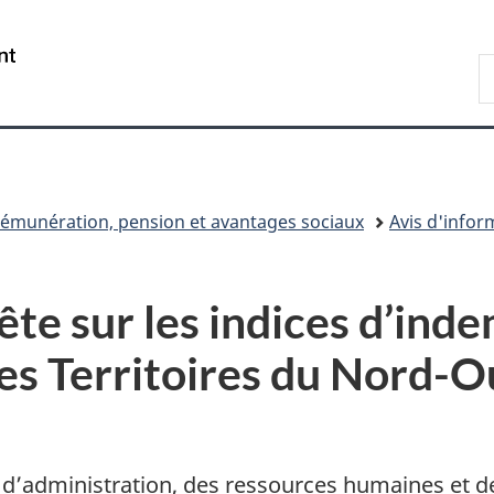
Passer
Passer
Passer
au
à
à
/
R
contenu
«
la
Government
d
principal
Au
version
of
C
sujet
HTML
Canada
du
simplifiée
gouvernement
»
émunération, pension et avantages sociaux
Avis d'info
ête sur les indices d’ind
des Territoires du Nord-O
s d’administration, des ressources humaines et d