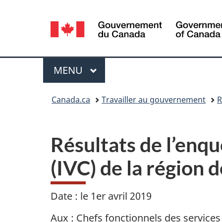
Sélection
de
la
Menu
MENU
PRINCIPAL
langue
Vous
Canada.ca
Travailler au gouvernement
R
êtes
ici :
Résultats de l’enqu
(IVC) de la région 
Date : le
1er avril 2019
Aux : Chefs fonctionnels des service