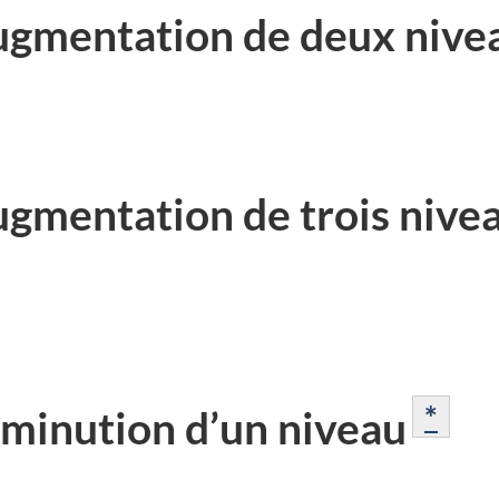
augmentation de deux nive
ugmentation de trois nive
Voir 
*
iminution d’un niveau