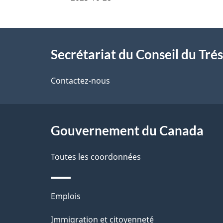
a
i
À
l
Secrétariat du Conseil du Tré
propos
s
de
Contactez-nous
d
ce
e
site
Gouvernement du Canada
l
Toutes les coordonnées
a
p
Thèmes
Emplois
a
et
Immigration et citoyenneté