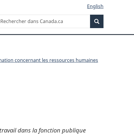
English
Recherche
echercher
Recherche
ans
anada.ca
rmation concernant les ressources humaines
 travail dans la fonction publique