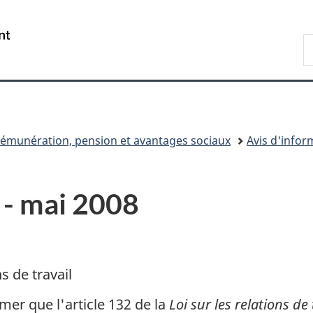
Passer
Passer
Passer
au
à
à
/
R
contenu
«
la
Government
d
principal
Au
version
of
C
sujet
HTML
Canada
du
simplifiée
gouvernement
»
émunération, pension et avantages sociaux
Avis d'info
 - mai 2008
s de travail
rmer que l'article 132 de la
Loi sur les relations de