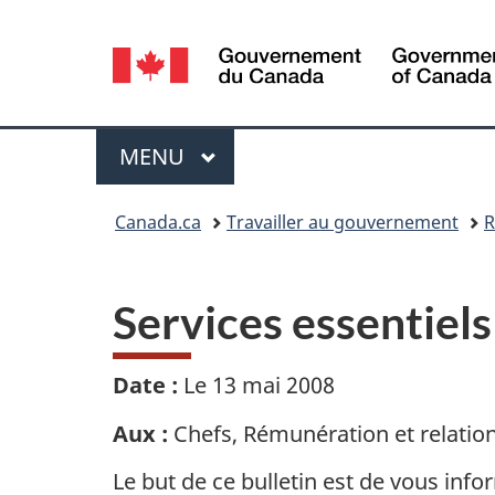
Sélection
de
la
Menu
MENU
PRINCIPAL
langue
Vous
Canada.ca
Travailler au gouvernement
R
êtes
ici :
Services essentiels
Date :
Le
13 mai 2008
Aux :
Chefs, Rémunération et relation
Le but de ce bulletin est de vous info