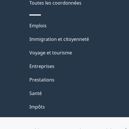
e
Toutes les coordonnées
l
Thèmes
Emplois
a
et
Immigration et citoyenneté
p
sujets
Voyage et tourisme
a
Entreprises
g
Prestations
e
Santé
Impôts