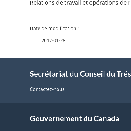
Relations de travail et opérations de
D
é
2017-01-28
t
À
a
Secrétariat du Conseil du Tré
propos
i
de
Contactez-nous
l
ce
s
site
Gouvernement du Canada
d