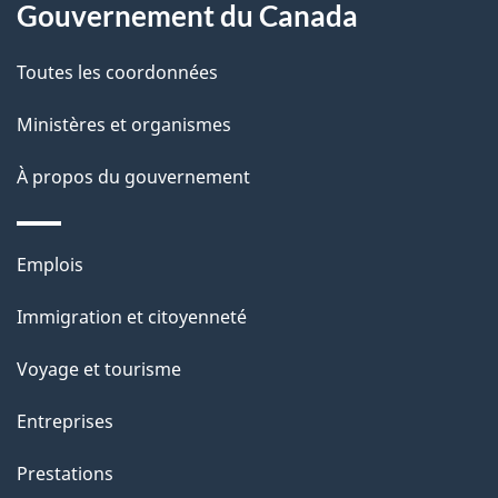
o
l
Gouvernement du Canada
u
a
r
Toutes les coordonnées
r
p
i
Ministères et organismes
a
e
À propos du gouvernement
l
g
:
e
Thèmes
Emplois
et
Immigration et citoyenneté
sujets
Voyage et tourisme
Entreprises
Prestations