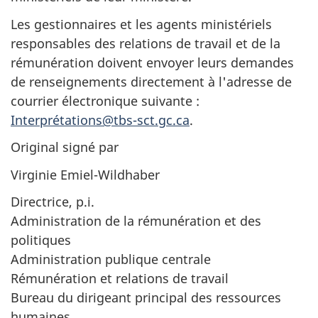
Les gestionnaires et les agents ministériels
responsables des relations de travail et de la
rémunération doivent envoyer leurs demandes
de renseignements directement à l'adresse de
courrier électronique suivante :
C
Interprétations@tbs-sct.gc.ca
.
o
n
Original signé par
t
Virginie Emiel-Wildhaber
a
c
Directrice, p.i.
t
Administration de la rémunération et des
e
politiques
z
Administration publique centrale
I
Rémunération et relations de travail
n
Bureau du dirigeant principal des ressources
t
humaines