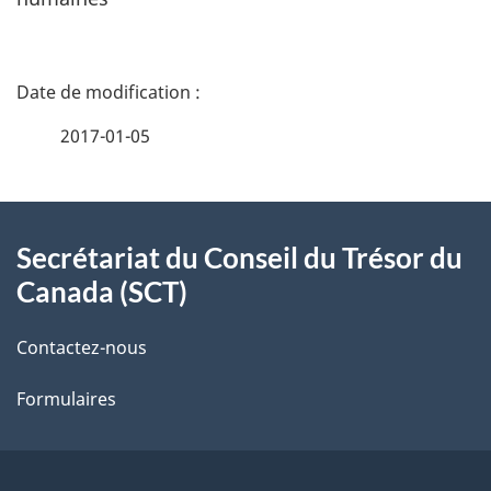
e
r
D
p
r
é
2017-01-05
é
t
t
a
À
a
t
Secrétariat du Conseil du Trésor du
i
propos
i
o
Canada (SCT)
de
l
n
s
Contactez-nous
ce
s
p
Formulaires
site
d
a
r
e
c