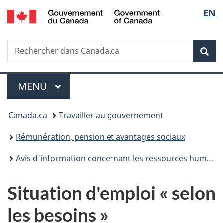
/
Sélec
EN
Passer
Passer
Passer
Government
au
à
à
de
of
contenu
«
la
Canada
Recherche
Rechercher
principal
Au
version
Rec
la
dans
sujet
HTML
Canada.ca
du
simplifiée
langu
Menu
gouvernement
MENU
PRINCIPAL
»
Vous
Canada.ca
Travailler au gouvernement
êtes
Rémunération, pension et avantages sociaux
ici :
Avis d'information concernant les ressources humaines
Situation d'emploi « selon
les besoins »