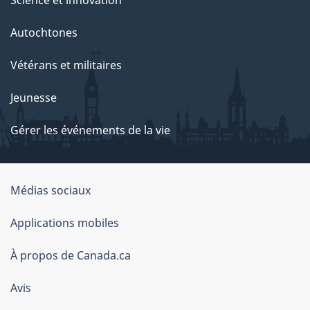
Science et innovation
Autochtones
Vétérans et militaires
Jeunesse
Gérer les événements de la vie
Organisation
Médias sociaux
du
Applications mobiles
gouvernement
du
À propos de Canada.ca
Canada
Avis