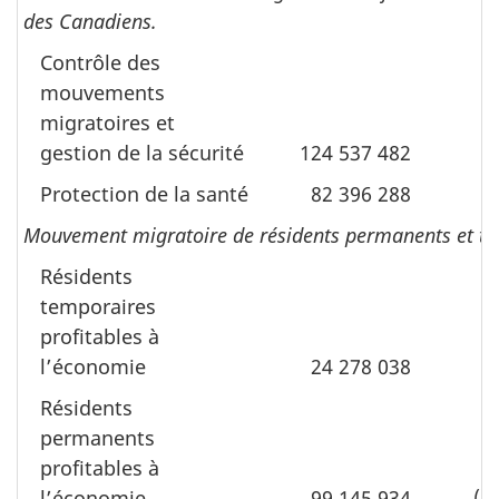
des Canadiens.
Contrôle des
mouvements
migratoires et
gestion de la sécurité
124 537 482
(
Protection de la santé
82 396 288
Mouvement migratoire de résidents permanents et te
Résidents
temporaires
profitables à
lʼéconomie
24 278 038
1
Résidents
permanents
profitables à
lʼéconomie
99 145 934
(2