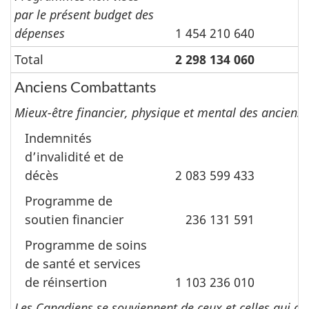
par le présent budget des
dépenses
1 454 210 640
Total
2 298 134 060
Anciens Combattants
Mieux-être financier, physique et mental des anciens
Indemnités
dʼinvalidité et de
décès
2 083 599 433
1
Programme de
soutien financier
236 131 591
Programme de soins
de santé et services
de réinsertion
1 103 236 010
1
Les Canadiens se souviennent de ceux et celles qui ont