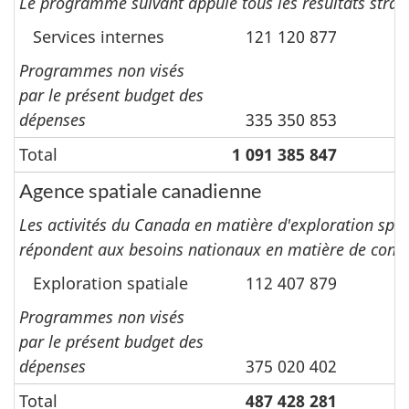
Le programme suivant appuie tous les résultats straté
Services internes
121 120 877
Programmes non visés
par le présent budget des
dépenses
335 350 853
Total
1 091 385 847
Agence spatiale canadienne
Les activités du Canada en matière d'exploration spat
répondent aux besoins nationaux en matière de connais
Exploration spatiale
112 407 879
1
Programmes non visés
par le présent budget des
dépenses
375 020 402
Total
487 428 281
1