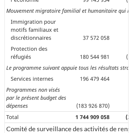
Mouvement migratoire familial et humanitaire qui réun
Immigration pour
motifs familiaux et
discrétionnaires
37 572 058
(
Protection des
réfugiés
180 544 981
(2
Le programme suivant appuie tous les résultats straté
Services internes
196 479 464
Programmes non visés
par le présent budget des
dépenses
(183 926 870)
Total
1 744 909 058
(2
Comité de surveillance des activités de ren