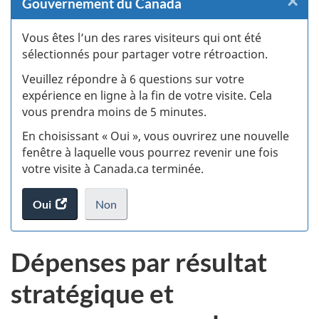
×
F
Gouvernement du Canada
:
Vous êtes l’un des rares visiteurs qui ont été
sélectionnés pour partager votre rétroaction.
S
Veuillez répondre à 6 questions sur votre
d
expérience en ligne à la fin de votre visite. Cela
vous prendra moins de 5 minutes.
fi
En choisissant « Oui », vous ouvrirez une nouvelle
d
fenêtre à laquelle vous pourrez revenir une fois
votre visite à Canada.ca terminée.
vi
Oui
accéder
Non
(t
au
je
.
sondage.
ne
d
Dépenses par résultat
veux
pas
stratégique et
participer
au
sondage