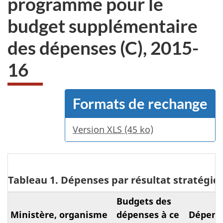
programme pour le
du
budget supplémentaire
site
web,
des dépenses (C), 2015-
16
Formats de rechange
Version XLS (45 ko)
Tableau 1. Dépenses par résultat stratégi
Budgets des
Ministère, organisme
dépenses à ce
Dépens