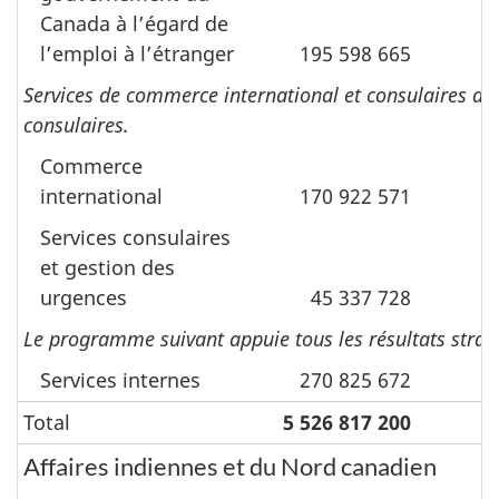
Canada à lʼégard de
lʼemploi à lʼétranger
195 598 665
1
Services de commerce international et consulaires de
consulaires.
Commerce
international
170 922 571
Services consulaires
et gestion des
urgences
45 337 728
Le programme suivant appuie tous les résultats straté
Services internes
270 825 672
(
Total
5 526 817 200
8
Affaires indiennes et du Nord canadien