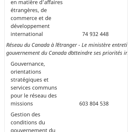
en matière dʼaffaires
étrangères, de
commerce et de
développement
international
74 932 448
Réseau du Canada à lʼétranger - Le ministère entretie
gouvernement du Canada dʼatteindre ses priorités int
Gouvernance,
orientations
stratégiques et
services communs
pour le réseau des
missions
603 804 538
4
Gestion des
conditions du
gouvernement du