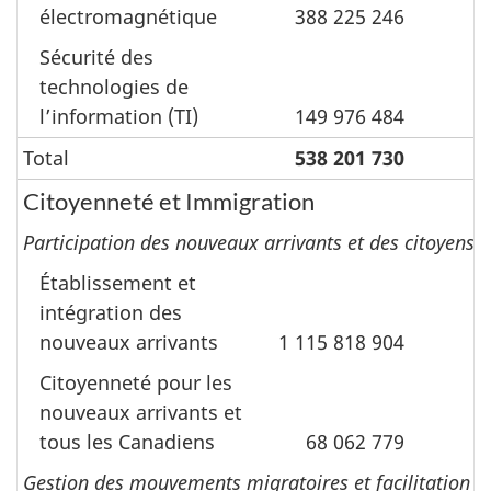
électromagnétique
388 225 246
3
Sécurité des
technologies de
lʼinformation (TI)
149 976 484
Total
538 201 730
3
Citoyenneté et Immigration
Participation des nouveaux arrivants et des citoyens à
Établissement et
intégration des
nouveaux arrivants
1 115 818 904
Citoyenneté pour les
nouveaux arrivants et
tous les Canadiens
68 062 779
Gestion des mouvements migratoires et facilitation de