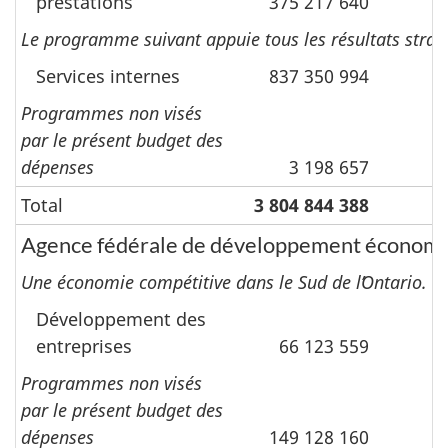
prestations
375 217 640
1
Le programme suivant appuie tous les résultats straté
Services internes
837 350 994
2
Programmes non visés
par le présent budget des
dépenses
3 198 657
Total
3 804 844 388
8
Agence fédérale de développement économiqu
Une économie compétitive dans le Sud de lʼOntario.
Développement des
entreprises
66 123 559
Programmes non visés
par le présent budget des
dépenses
149 128 160