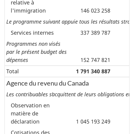
relative à
l'immigration
146 023 258
Le programme suivant appuie tous les résultats straté
Services internes
337 389 787
Programmes non visés
par le présent budget des
dépenses
152 747 821
Total
1 791 340 887
3
Agence du revenu du Canada
Les contribuables sʼacquittent de leurs obligations et 
Observation en
matière de
déclaration
1 045 193 249
2
Cotisations des