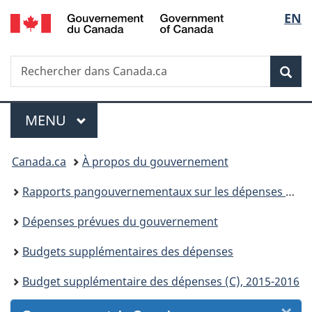
/
Sélec
EN
Passer
Passer
Passer
Passer
Government
au
au
à
à
de
of
Gestionnaire
contenu
«
la
Canada
Recherche
Rechercher
des
principal
Au
version
Rec
la
dans
Invitations
sujet
HTML
Canada.ca
du
simplifiée
langu
Menu
gouvernement
MENU
PRINCIPAL
»
Vous
Canada.ca
À propos du gouvernement
êtes
Rapports pangouvernementaux sur les dépenses et les activités
ici :
Dépenses prévues du gouvernement
Budgets supplémentaires des dépenses
Budget supplémentaire des dépenses (C), 2015-2016