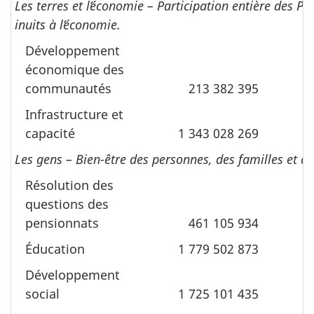
Les terres et lʼéconomie – Participation entière des Pre
inuits à lʼéconomie.
Développement
économique des
communautés
213 382 395
6
Infrastructure et
capacité
1 343 028 269
Les gens – Bien-être des personnes, des familles et de
Résolution des
questions des
pensionnats
461 105 934
4
Éducation
1 779 502 873
Développement
social
1 725 101 435