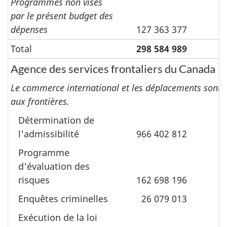
Programmes non visés
par le présent budget des
dépenses
127 363 377
Total
298 584 989
Agence des services frontaliers du Canada
Le commerce international et les déplacements sont fa
aux frontières.
Détermination de
l'admissibilité
966 402 812
3
Programme
d'évaluation des
risques
162 698 196
(
Enquêtes criminelles
26 079 013
Exécution de la loi