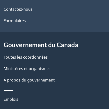
de
l
Contactez-nous
ce
s
Formulaires
site
d
e
l
Gouvernement du Canada
a
Toutes les coordonnées
p
Ministères et organismes
a
À propos du gouvernement
g
e
Thèmes
Emplois
et