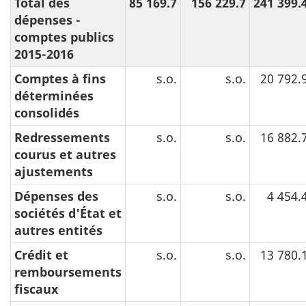
Total des
85 169.7
156 229.7
241 399.
dépenses -
comptes publics
2015-2016
Comptes à fins
s.o.
s.o.
20 792.
déterminées
consolidés
Redressements
s.o.
s.o.
16 882.
courus et autres
ajustements
Dépenses des
s.o.
s.o.
4 454.
sociétés d'État et
autres entités
Crédit et
s.o.
s.o.
13 780.
remboursements
fiscaux