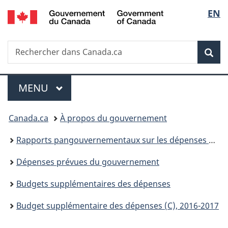
/
Sélec
EN
Passer
Passer
Passer
Government
au
à
à
de
of
contenu
«
la
Canada
Recherche
Rechercher
principal
Au
version
Rec
la
dans
sujet
HTML
Canada.ca
du
simplifiée
langu
Menu
gouvernement
MENU
PRINCIPAL
»
Vous
Canada.ca
À propos du gouvernement
êtes
Rapports pangouvernementaux sur les dépenses et les activités
ici :
Dépenses prévues du gouvernement
Budgets supplémentaires des dépenses
Budget supplémentaire des dépenses (C), 2016-2017