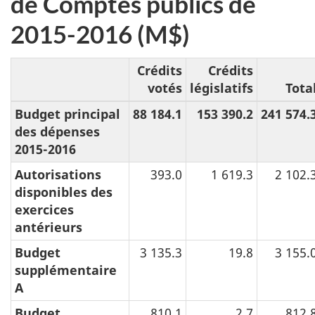
de Comptes publics de
2015-2016 (M$)
Crédits
Crédits
votés
législatifs
Tota
Budget principal
88 184.1
153 390.2
241 574.
des dépenses
2015-2016
Autorisations
393.0
1 619.3
2 102.
disponibles des
exercices
antérieurs
Budget
3 135.3
19.8
3 155.
supplémentaire
A
Budget
810.1
2.7
812.