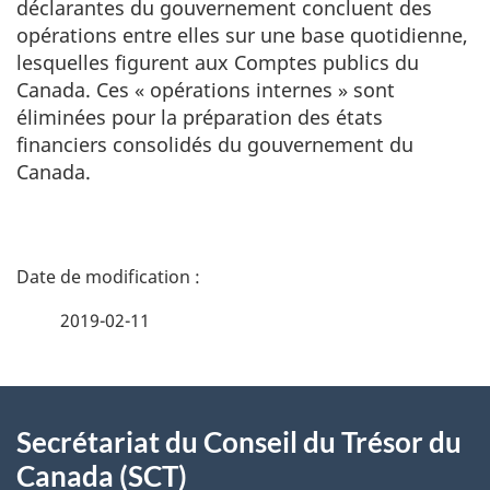
déclarantes du gouvernement concluent des
opérations entre elles sur une base quotidienne,
lesquelles figurent aux Comptes publics du
Canada. Ces « opérations internes » sont
éliminées pour la préparation des états
financiers consolidés du gouvernement du
Canada.
D
é
2019-02-11
t
À
a
Secrétariat du Conseil du Trésor du
propos
i
Canada (SCT)