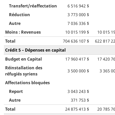
Transfert/réaffectation
6 516 942 $
Réduction
3 773 000 $
Autre
7 036 336 $
Moins : Revenues
10 015 199 $
10 015 1
Total
704 636 107 $
622 817 2
Crédit 5 – Dépenses en capital
Budget en Capital
17 960 417 $
17 420 7
Réinstallation des
3 500 000 $
3 365 0
réfugiés syriens
Affectations bloquées
Report
3 043 243 $
Autre
371 753 $
Total
24 875 413 $
20 785 7