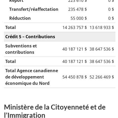
Report
223 610 $
0 $
Transfert/réaffectation
235 478 $
0 $
Réduction
55 000 $
0 $
Total
14 263 757 $
13 618 933 $
Crédit 5 – Contributions
Subventions et
40 187 121 $
38 647 536 $
contributions
Total
40 187 121 $
38 647 536 $
Total Agence canadienne
de développement
54 450 878 $
52 266 469 $
économique du Nord
Ministère de la Citoyenneté et de
l’Immigration