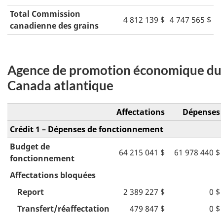
Total Commission
4 812 139 $
4 747 565 $
canadienne des grains
Agence de promotion économique d
Canada atlantique
Affectations
Dépenses
Crédit 1 – Dépenses de fonctionnement
Budget de
64 215 041 $
61 978 440 $
fonctionnement
Affectations bloquées
Report
2 389 227 $
0 $
Transfert/réaffectation
479 847 $
0 $