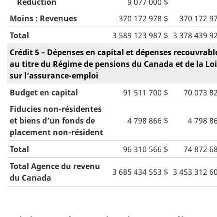
Réduction
9 077 000 $
Moins : Revenues
370 172 978 $
370 172 9
Total
3 589 123 987 $
3 378 439 9
Crédit 5 – Dépenses en capital et dépenses recouvrabl
au titre du Régime de pensions du Canada et de la Loi
sur l’assurance-emploi
Budget en capital
91 511 700 $
70 073 8
Fiducies non-résidentes
et biens d’un fonds de
4 798 866 $
4 798 8
placement non-résident
Total
96 310 566 $
74 872 6
Total Agence du revenu
3 685 434 553 $
3 453 312 6
du Canada