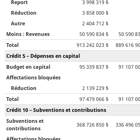
Report
3 998 319 $
Réduction
3 858 000 $
Autre
2 404 712 $
Moins : Revenues
50 590 834 $
50 590 8
Total
913 242 023 $
889 616 9
Crédit 5 – Dépenses en capital
Budget en capital
95 339 837 $
91 107 0
Affectations bloquées
Réduction
2 139 229 $
Total
97 479 066 $
91 107 0
Crédit 10 – Subventions et contributions
Subventions et
368 726 850 $
336 496 0
contributions
Affectations bloquées