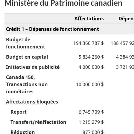
Ministère du Patrimoine canadien
Affectations
Dépen
Crédit 1 – Dépenses de fonctionnement
Budget de
194 360 787 $
188 457 9
fonctionnement
Budget en capital
5 834 260 $
4 384 9
Initiatives de publicité
4 000 000 $
3 721 9
Canada 150,
Transactions non
10 000 000 $
monétaires
Affectations bloquées
Report
6 745 709 $
Transfert/réaffectation
1 215 279 $
Réduction
877 000 $