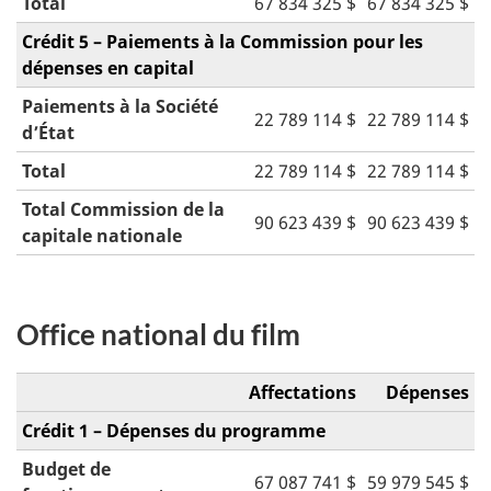
Total
67 834 325 $
67 834 325 $
Crédit 5 – Paiements à la Commission pour les
dépenses en capital
Paiements à la Société
22 789 114 $
22 789 114 $
d’État
Total
22 789 114 $
22 789 114 $
Total Commission de la
90 623 439 $
90 623 439 $
capitale nationale
Office national du film
Affectations
Dépenses
Crédit 1 – Dépenses du programme
Budget de
67 087 741 $
59 979 545 $