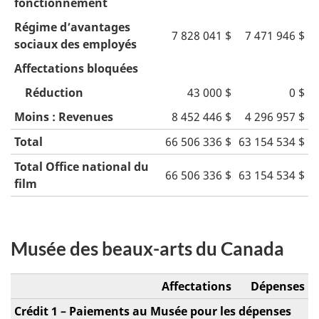
fonctionnement
Régime d’avantages
7 828 041 $
7 471 946 $
sociaux des employés
Affectations bloquées
Réduction
43 000 $
0 $
Moins : Revenues
8 452 446 $
4 296 957 $
Total
66 506 336 $
63 154 534 $
Total Office national du
66 506 336 $
63 154 534 $
film
Musée des beaux-arts du Canada
Affectations
Dépenses
Crédit 1 – Paiements au Musée pour les dépenses