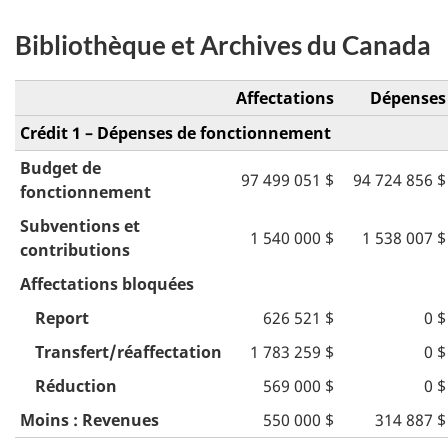
Bibliothèque et Archives du Canada
Affectations
Dépenses
Crédit 1 – Dépenses de fonctionnement
Budget de
97 499 051 $
94 724 856 $
fonctionnement
Subventions et
1 540 000 $
1 538 007 $
contributions
Affectations bloquées
Report
626 521 $
0 $
Transfert/réaffectation
1 783 259 $
0 $
Réduction
569 000 $
0 $
Moins : Revenues
550 000 $
314 887 $