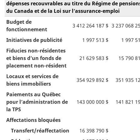
dépenses recouvrables au titre du Régime de pension
du Canada et de la Loi sur l’assurance-emploi
Budget de
3 412 264 187 $
3 237 068 2
fonctionnement
Initiatives de publicité
1 997 513 $
1 997 5
Fiducies non-résidentes
et biens d’un fonds de
21 629 583 $
15 790 8
placement non-résident
Locaux et services de
354 929 892 $
351 935 1
biens immobiliers
Paiements au Québec
pour l’administration de
143 000 000 $
141 821 1
la TPS
Affectations bloquées
Transfert/réaffectation
16 398 790 $