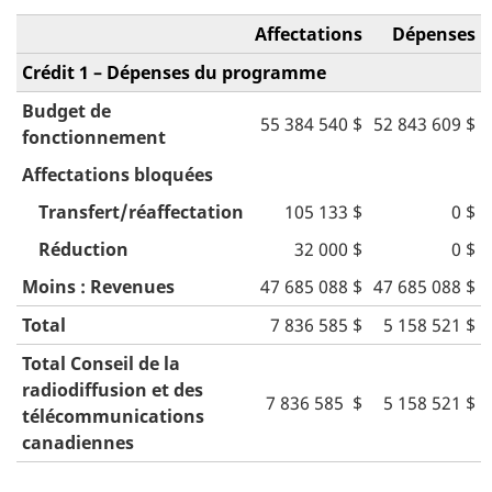
Affectations
Dépenses
Crédit 1 – Dépenses du programme
Budget de
55 384 540 $
52 843 609 $
fonctionnement
Affectations bloquées
Transfert/réaffectation
105 133 $
0 $
Réduction
32 000 $
0 $
Moins : Revenues
47 685 088 $
47 685 088 $
Total
7 836 585 $
5 158 521 $
Total Conseil de la
radiodiffusion et des
7 836 585 $
5 158 521 $
télécommunications
canadiennes