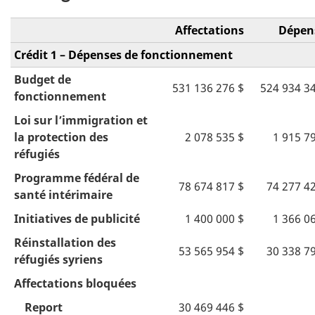
Affectations
Dépen
Crédit 1 – Dépenses de fonctionnement
Budget de
531 136 276 $
524 934 3
fonctionnement
Loi sur l’immigration et
la protection des
2 078 535 $
1 915 7
réfugiés
Programme fédéral de
78 674 817 $
74 277 4
santé intérimaire
Initiatives de publicité
1 400 000 $
1 366 0
Réinstallation des
53 565 954 $
30 338 7
réfugiés syriens
Affectations bloquées
Report
30 469 446 $