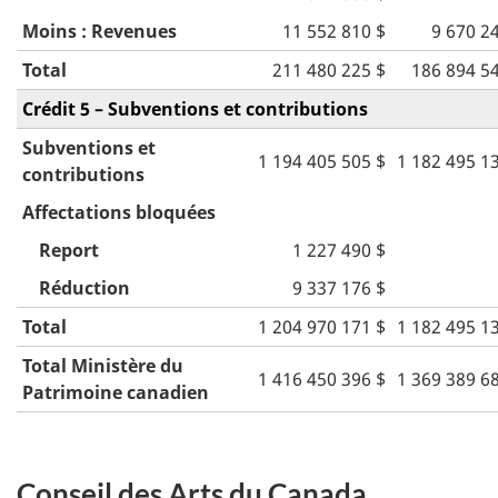
Moins : Revenues
11 552 810 $
9 670 2
Total
211 480 225 $
186 894 5
Crédit 5 – Subventions et contributions
Subventions et
1 194 405 505 $
1 182 495 1
contributions
Affectations bloquées
Report
1 227 490 $
Réduction
9 337 176 $
Total
1 204 970 171 $
1 182 495 1
Total Ministère du
1 416 450 396 $
1 369 389 6
Patrimoine canadien
Conseil des Arts du Canada