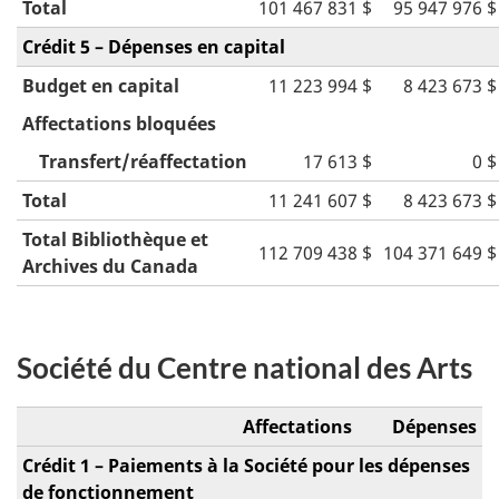
Total
101 467 831 $
95 947 976 $
Crédit 5 – Dépenses en capital
Budget en capital
11 223 994 $
8 423 673 $
Affectations bloquées
Transfert/réaffectation
17 613 $
0 $
Total
11 241 607 $
8 423 673 $
Total Bibliothèque et
112 709 438 $
104 371 649 $
Archives du Canada
Société du Centre national des Arts
Affectations
Dépenses
Crédit 1 – Paiements à la Société pour les dépenses
de fonctionnement