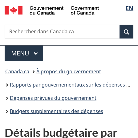
/
Sélec
EN
Passer
Passer
Passer
Government
au
à
à
de
of
contenu
«
la
Canada
Recherche
Rechercher
principal
Au
version
Rec
la
dans
sujet
HTML
Canada.ca
du
simplifiée
langu
Menu
gouvernement
MENU
PRINCIPAL
»
Vous
Canada.ca
À propos du gouvernement
êtes
Rapports pangouvernementaux sur les dépenses et les activités
ici :
Dépenses prévues du gouvernement
Budgets supplémentaires des dépenses
Détails budgétaire par