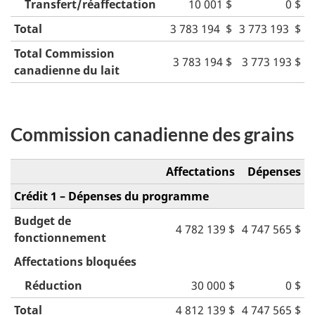
Transfert/réaffectation
10 001 $
0 $
Total
3 783 194 $
3 773 193 $
Total Commission
3 783 194 $
3 773 193 $
canadienne du lait
Commission canadienne des grains
Affectations
Dépenses
Crédit 1 – Dépenses du programme
Budget de
4 782 139 $
4 747 565 $
fonctionnement
Affectations bloquées
Réduction
30 000 $
0 $
Total
4 812 139 $
4 747 565 $