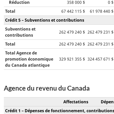
Réduction
358 000 $
0 $
Total
67 442 115 $
61 978 440 $
Crédit 5 – Subventions et contributions
Subventions et
262 479 240 $
262 479 231 $
contributions
Total
262 479 240 $
262 479 231 $
Total Agence de
promotion économique
329 921 355 $
324 457 671 $
du Canada atlantique
Agence du revenu du Canada
Affectations
Dépen
Crédit 1 – Dépenses de fonctionnement, contributions