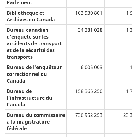
Parlement
Bibliothèque et
103 930 801
1 54
Archives du Canada
Bureau canadien
34 381 028
1 34
d’enquête sur les
accidents de transport
et de la sécurité des
transports
Bureau de l’enquêteur
6 005 003
15
correctionnel du
Canada
Bureau de
158 365 250
1 70
l’infrastructure du
Canada
Bureau du commissaire
736 952 253
23 32
à la magistrature
fédérale