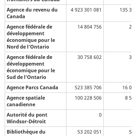
Agence du revenu du
4 923 301 081
135 30
Canada
Agence fédérale de
14 804 756
26
développement
économique pour le
Nord de l’Ontario
Agence fédérale de
30 758 602
33
développement
économique pour le
Sud de l’Ontario
Agence Parcs Canada
523 385 706
16 05
Agence spatiale
100 228 506
8 54
canadienne
Autorité du pont
0
Windsor-Détroit
Bibliothèque du
53 202 051
57