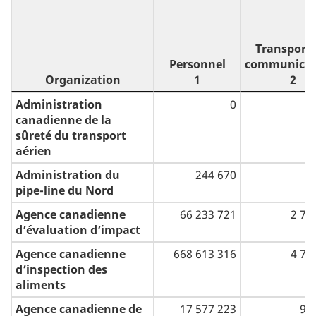
Transports
Personnel
communicat
Organization
1
2
Organization
Personnel
Transports
Administration
0
1
communicat
canadienne de la
2
sûreté du transport
aérien
Administration du
244 670
2
pipe-line du Nord
Agence canadienne
66 233 721
2 71
d’évaluation d’impact
Agence canadienne
668 613 316
4 71
d’inspection des
aliments
Agence canadienne de
17 577 223
94