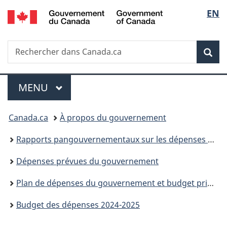
/
Sélec
EN
Passer
Passer
Passer
Government
au
à
à
de
of
contenu
«
la
Canada
Recherche
Rechercher
principal
Au
version
Rec
la
dans
sujet
HTML
Canada.ca
du
simplifiée
langu
Menu
gouvernement
MENU
PRINCIPAL
»
Vous
Canada.ca
À propos du gouvernement
êtes
Rapports pangouvernementaux sur les dépenses et les activités
ici :
Dépenses prévues du gouvernement
Plan de dépenses du gouvernement et budget principal des dépenses (parties I et II)
Budget des dépenses 2024-2025