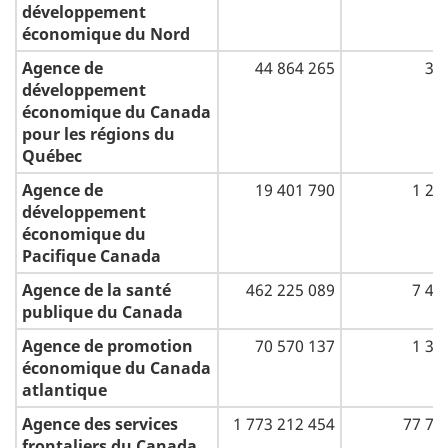
développement
économique du Nord
Agence de
44 864 265
34
développement
économique du Canada
pour les régions du
Québec
Agence de
19 401 790
1 20
développement
économique du
Pacifique Canada
Agence de la santé
462 225 089
7 41
publique du Canada
Agence de promotion
70 570 137
1 39
économique du Canada
atlantique
Agence des services
1 773 212 454
77 71
frontaliers du Canada