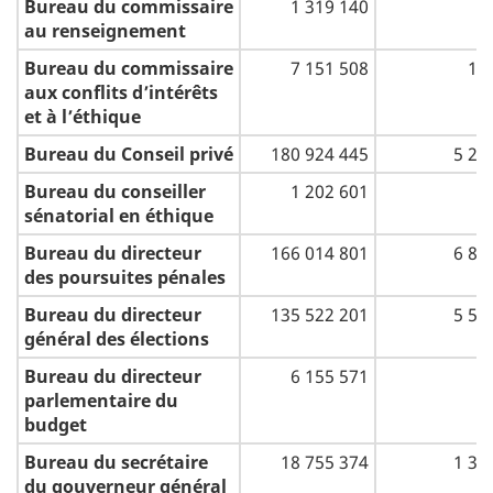
Bureau du commissaire
1 319 140
2
au renseignement
Bureau du commissaire
7 151 508
12
aux conflits d’intérêts
et à l’éthique
Bureau du Conseil privé
180 924 445
5 28
Bureau du conseiller
1 202 601
1
sénatorial en éthique
Bureau du directeur
166 014 801
6 87
des poursuites pénales
Bureau du directeur
135 522 201
5 55
général des élections
Bureau du directeur
6 155 571
8
parlementaire du
budget
Bureau du secrétaire
18 755 374
1 33
du gouverneur général