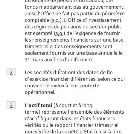
du Régime de pensions du Canada, des
fonds n’appartenant pas au gouvernement;
ainsi, l’Office ne fait pas partie du périmètre
comptable (
s.o.
). L’Office d’investissement
des régimes de pensions du secteur public
est exempté (
s.o.
) de l’exigence de fournir
les renseignements financiers sur une base
trimestrielle. Ces renseignements sont
seulement fournis sur une base annuelle le
31 mars aux fins d’uniformité.
Note
Les sociétés d’État ont des dates de fin
Retour à la référence de la note
2
du tableau 1
de
d’exercice financier différentes, selon ce qui
bas
convient le mieux à leur contexte
de
opérationnel.
page
Note
1
L’
actif total
(à court et à long
Retour à la référence de la note
3
du tableau 1
de
terme) représente l’ensemble des éléments
bas
d’actif figurant dans les états financiers
de
vérifiés ou le rapport financier trimestriel
page
non vérifié de la société d’État (c’est-à-dire,