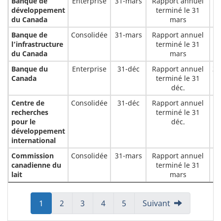
Banque de
Enterprise
31-mars
Rapport annuel
4
développement
terminé le 31
du Canada
mars
Banque de
Consolidée
31-mars
Rapport annuel
l’infrastructure
terminé le 31
du Canada
mars
Banque du
Enterprise
31-déc
Rapport annuel
38
Canada
terminé le 31
déc.
Centre de
Consolidée
31-déc
Rapport annuel
recherches
terminé le 31
pour le
déc.
développement
international
Commission
Consolidée
31-mars
Rapport annuel
canadienne du
terminé le 31
lait
mars
Aller
1
Aller
2
Aller
3
Aller
4
Aller
5
Suivant
à:
à:
à:
à:
à: