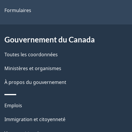
ce
s
Formulaires
site
d
e
l
Gouvernement du Canada
a
Toutes les coordonnées
p
Ministères et organismes
a
À propos du gouvernement
g
e
Thèmes
Emplois
et
Immigration et citoyenneté
sujets