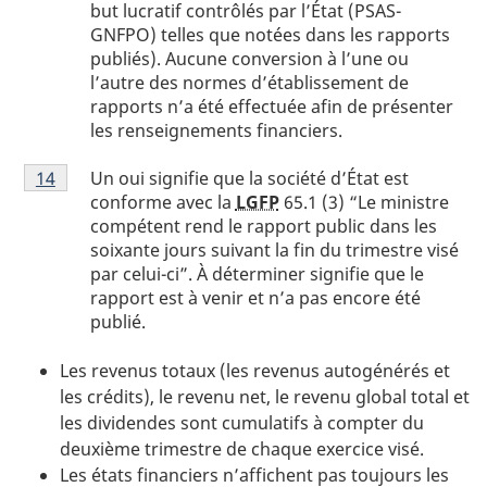
but lucratif contrôlés par l’État (PSAS-
GNFPO) telles que notées dans les rapports
publiés). Aucune conversion à l’une ou
l’autre des normes d’établissement de
rapports n’a été effectuée afin de présenter
les renseignements financiers.
Note
Un oui signifie que la société d’État est
Retour à la référence de la note
14
du tableau 1
de
conforme avec la
LGFP
65.1 (3) “Le ministre
bas
compétent rend le rapport public dans les
de
soixante jours suivant la fin du trimestre visé
page
par celui-ci”. À déterminer signifie que le
1
rapport est à venir et n’a pas encore été
publié.
Les revenus totaux (les revenus autogénérés et
les crédits), le revenu net, le revenu global total et
les dividendes sont cumulatifs à compter du
deuxième trimestre de chaque exercice visé.
Les états financiers n’affichent pas toujours les