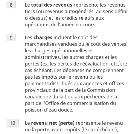
Note
Le
total des revenus
représente les revenus
Retour à la référence de la note
8
du tableau 1
de
tiers (ou revenus autogénérés, au sens défini
bas
ci‑dessus) et les crédits relatifs aux
de
opérations de l’année en cours.
page
Note
1
Les
charges
incluent le coût des
Retour à la référence de la note
9
du tableau 1
de
marchandises vendues ou le coût des ventes,
bas
les charges opérationnelles et
de
administratives, les autres charges et les
page
pertes (ex. les pertes de réévaluation, etc.), le
1
cas échéant. Les dépenses ne comprennent
pas les impôts sur le revenu ou les
paiements distribués aux agences et offices
provinciaux de la part de la Commission
canadienne du lait ou aux pêcheurs de la
part de l’Office de commercialisation du
poisson d’eau douce.
Note
Le
revenu net (perte)
représente le revenu
Retour à la référence de la note
10
du tableau 1
de
ou la perte avant impôts (le cas échéant),
bas