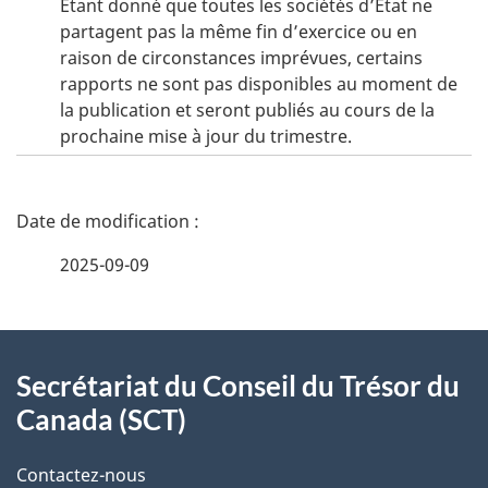
Étant donné que toutes les sociétés d’État ne
partagent pas la même fin d’exercice ou en
raison de circonstances imprévues, certains
rapports ne sont pas disponibles au moment de
la publication et seront publiés au cours de la
prochaine mise à jour du trimestre.
D
é
2025-09-09
t
À
a
Secrétariat du Conseil du Trésor du
propos
i
Canada (SCT)
de
l
Contactez-nous