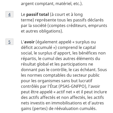
1
argent comptant, matériel, etc.).
Note
Le
passif total
(à court et à long
Retour à la référence de la note
4
du tableau 1
de
terme) représente tous les passifs déclarés
bas
par la société (comptes créditeurs, emprunts
de
et autres obligations).
page
Note
1
L’
avoir
(également appelé « surplus ou
Retour à la référence de la note
5
du tableau 1
de
déficit accumulé ») comprend le capital
bas
social, le surplus d’apport, les bénéfices non
de
répartis, le cumul des autres éléments du
page
résultat global et les participations ne
1
donnant pas le contrôle, le cas échéant. Sous
les normes comptables du secteur public
pour les organismes sans but lucratif
contrôlés par l’État (PSAS-GNFPO), l’avoir
peut être appelé « actif net » et il peut inclure
des actifs affectés et non affectés, les actifs
nets investis en immobilisations et d’autres
gains (pertes) de réévaluation cumulés.