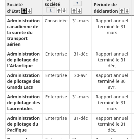
Note de bas de page
2
société
ac
Société
Période de
Note de bas de page
1
d’État
déclaration
Administration
Consolidée
31-mars
Rapport annuel
canadienne de
terminé le 31
la sûreté du
mars
transport
aérien
Administration
Enterprise
31-déc
Rapport annuel
de pilotage de
terminé le 31
l’Atlantique
déc.
Administration
Enterprise
30-avr
Rapport annuel
de pilotage des
terminé le 30
Grands Lacs
avr.
Administration
Enterprise
31-mars
Rapport annuel
de pilotage des
terminé le 31
Laurentides
mars
Administration
Enterprise
31-déc
Rapport annuel
de pilotage du
terminé le 31
Pacifique
déc.