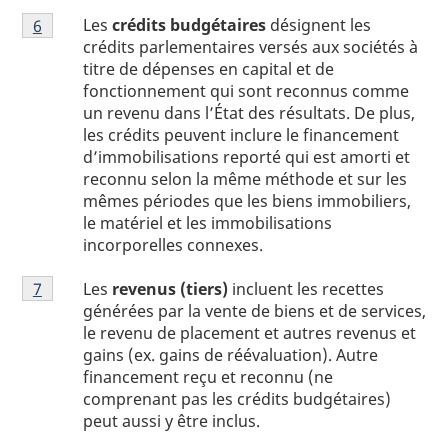
Note
Les
crédits budgétaires
désignent les
Retour à la référence de la note
6
du tableau 1
de
crédits parlementaires versés aux sociétés à
bas
titre de dépenses en capital et de
de
fonctionnement qui sont reconnus comme
page
un revenu dans l’État des résultats. De plus,
1
les crédits peuvent inclure le financement
d’immobilisations reporté qui est amorti et
reconnu selon la même méthode et sur les
mêmes périodes que les biens immobiliers,
le matériel et les immobilisations
incorporelles connexes.
Note
Les
revenus (tiers)
incluent les recettes
Retour à la référence de la note
7
du tableau 1
de
générées par la vente de biens et de services,
bas
le revenu de placement et autres revenus et
de
gains (ex. gains de réévaluation). Autre
page
financement reçu et reconnu (ne
1
comprenant pas les crédits budgétaires)
peut aussi y être inclus.