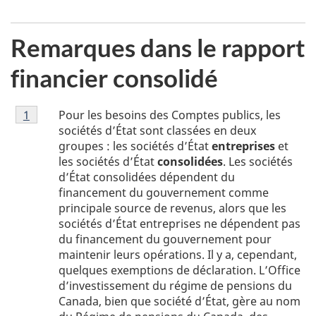
Page
Page
Page
Page
Page
Remarques dans le rapport
financier consolidé
Note
Pour les besoins des Comptes publics, les
Retour à la référence de la note
1
du tableau 1
de
sociétés d’État sont classées en deux
bas
groupes : les sociétés d’État
entreprises
et
de
les sociétés d’État
consolidées
. Les sociétés
page
d’État consolidées dépendent du
1
financement du gouvernement comme
principale source de revenus, alors que les
sociétés d’État entreprises ne dépendent pas
du financement du gouvernement pour
maintenir leurs opérations. Il y a, cependant,
quelques exemptions de déclaration. L’Office
d’investissement du régime de pensions du
Canada, bien que société d’État, gère au nom