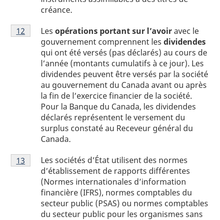
créance.
Note
Les
opérations portant sur l’avoir
avec le
Retour à la référence de la note
12
du tableau 1
de
gouvernement comprennent les
dividendes
bas
qui ont été versés (pas déclarés) au cours de
de
l’année (montants cumulatifs à ce jour). Les
page
dividendes peuvent être versés par la société
1
au gouvernement du Canada avant ou après
la fin de l’exercice financier de la société.
Pour la Banque du Canada, les dividendes
déclarés représentent le versement du
surplus constaté au Receveur général du
Canada.
Note
Les sociétés d’État utilisent des normes
Retour à la référence de la note
13
du tableau 1
de
d’établissement de rapports différentes
bas
(Normes internationales d’information
de
financière (IFRS), normes comptables du
page
secteur public (PSAS) ou normes comptables
1
du secteur public pour les organismes sans