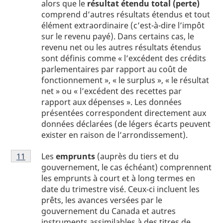
alors que le
résultat étendu total (perte)
de
comprend d’autres résultats étendus et tout
page
élément extraordinaire (c’est-à-dire l’impôt
1
sur le revenu payé). Dans certains cas, le
revenu net ou les autres résultats étendus
sont définis comme « l’excédent des crédits
parlementaires par rapport au coût de
fonctionnement », « le surplus », « le résultat
net » ou « l’excédent des recettes par
rapport aux dépenses ». Les données
présentées correspondent directement aux
données déclarées (de légers écarts peuvent
exister en raison de l’arrondissement).
Note
Les
emprunts
(auprès du tiers et du
Retour à la référence de la note
11
du tableau 1
de
gouvernement, le cas échéant) comprennent
bas
les emprunts à court et à long termes en
de
date du trimestre visé. Ceux‑ci incluent les
page
prêts, les avances versées par le
1
gouvernement du Canada et autres
instruments assimilables à des titres de