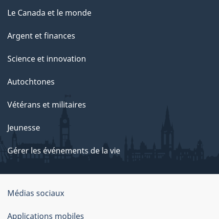
Le Canada et le monde
Argent et finances
Science et innovation
Autochtones
Vétérans et militaires
Jeunesse
Gérer les événements de la vie
Organisation
Médias sociaux
du
Applications mobiles